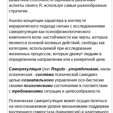
аспекты своего Я, используя самые разнообразные
стратегии.
Анализ концепции характера в контексте
иерархического подхода связан с исследованиями
саморегуляции как психофизиологического
компонента воли, настойчивости как черты, которые
являются основой волевых действий, свободы как
категории, используемой при исследовании
жизненных процессов, которые движут людьми в
определенном направлении или к конкретной цели.
Саморегуляция
(лат.
Regulo
-
упорядочиваю,
налаж
психическая -
система
психической самодииз
целью
сознательного
управления осо-бистисию
своими
психическими
состояниями в соответствии
с
требованиями
ситуации и целесообразности.
Психическая саморегуляция может осуществляться
на неосознаваемом уровне механизмами поддержки
внутреннего гомеостаза (равновесия) и адаптивного