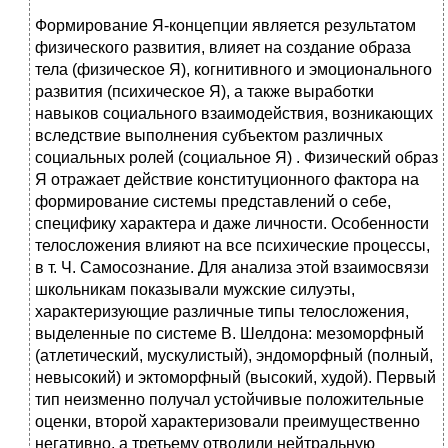
Формирование Я-концепции является результатом
физического развития, влияет на создание образа
тела (физическое Я), когнитивного и эмоционального
развития (психическое Я), а также выработки
навыков социального взаимодействия, возникающих
вследствие выполнения субъектом различных
социальных ролей (социальное Я) . Физический образ
Я отражает действие конституционного фактора на
формирование системы представлений о себе,
специфику характера и даже личности. Особенности
телосложения влияют на все психические процессы,
в т. Ч. Самосознание. Для анализа этой взаимосвязи
школьникам показывали мужские силуэты,
характеризующие различные типы телосложения,
выделенные по системе В. Шелдона: мезоморфный
(атлетический, мускулистый), эндоморфный (полный,
невысокий) и эктоморфный (высокий, худой). Первый
тип неизменно получал устойчивые положительные
оценки, второй характеризовали преимущественно
негативно, а третьему отводили нейтральную