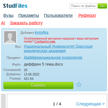
Вузы
Предметы
Пользователи
Реферат
AI
Заказать работу
kyro4ka
Добавил:
Опубликованный материал нарушает ваши авторские
права?
Сообщите нам.
Национальный Университет Одесская
Вуз:
юридическая академия
Дифференциальная психология
Предмет:
диффрен 5 тема
.docx
Файл:
Скачиваний:
20
Добавлен:
13.06.2022
Размер:
421 Кб
☆
Скачать
1 / 4
Следующая >