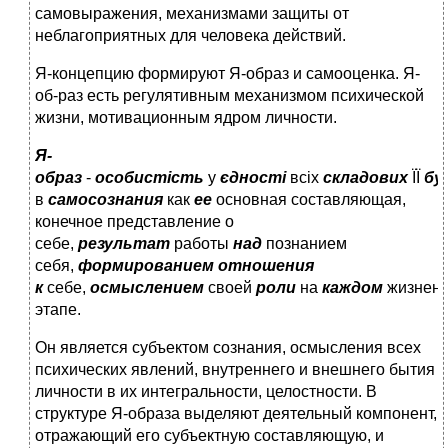
самовыражения, механизмами защиты от
неблагоприятных для человека действий.
Я-концепцию формируют Я-образ и самооценка. Я-
об-раз есть регулятивным механизмом психической
жизни, мотивационным ядром личности.
Я-
образ
-
особистість
у
єдності
всіх
складових
ЇЇ
бу
в
самосознания
как
ее
основная составляющая,
конечное представление о
себе,
результат
работы
над
познанием
себя,
формированием отношения
к
себе,
осмыслением
своей
роли
на
каждом
жизнен
этапе.
Он является субъектом сознания, осмысления всех
психических явлений, внутреннего и внешнего бытия
личности в их интегральности, целостности. В
структуре Я-образа выделяют деятельный компонент,
отражающий его субъектную составляющую, и