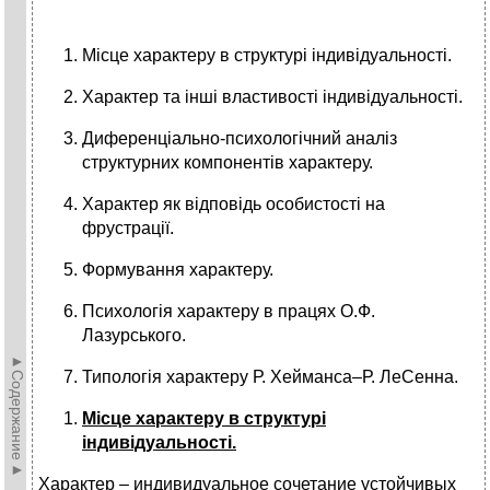
Місце характеру в структурі індивідуальності.
Характер та інші властивості індивідуальності.
Диференціально-психологічний аналіз
структурних компонентів характеру.
Характер як відповідь особистості на
фрустрації.
Формування характеру.
Психологія характеру в працях О.Ф.
Лазурського.
►Содержание►
Типологія характеру Р. Хейманса–Р. ЛеСенна.
Місце характеру в структурі
індивідуальності.
Характер – индивидуальное сочетание устойчивых