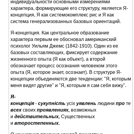
индивидуальности основными измерениями
характера, формирующие его структуру, является Я-
концепция, Я как системокомплекс рис и Я как
система генерализованных базовых ориентаций.
Я-концепция. Как центральное образование
характера первым ее обосновал американский
психолог Уильям Джемс (1842-1910). Один из ее
базовых составляющих, фиксирует содержание
жизненного опыта (Я как объект), а второй
обозначает процесс осознания человеком этого
опыта (Я, которое знает, осознает). В структуре Я-
концепции объединяются две тенденции: "Я, которым
меня видят другие" и "Я, которым я сам себя вижу".
Я-
концепція
-
сукупність
усіх
уявлень
людини
про
те,
всех
своих
проявлениях,
возможных
и
действительных,
Существенных
и
второстепенных.