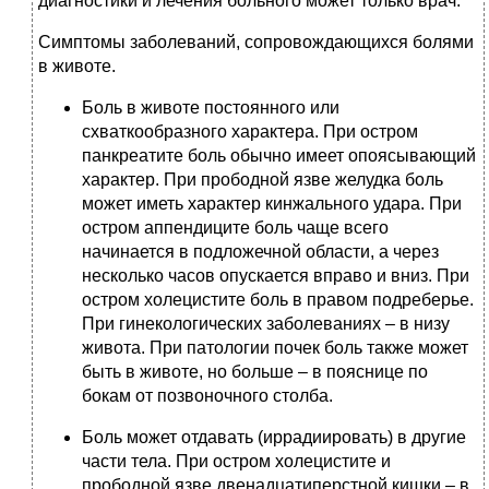
диагностики и лечения больного может только врач.
Симптомы заболеваний, сопровождающихся болями
в животе.
Боль в животе постоянного или
схваткообразного характера. При остром
панкреатите боль обычно имеет опоясывающий
характер. При прободной язве желудка боль
может иметь характер кинжального удара. При
остром аппендиците боль чаще всего
начинается в подложечной области, а через
несколько часов опускается вправо и вниз. При
остром холецистите боль в правом подреберье.
При гинекологических заболеваниях – в низу
живота. При патологии почек боль также может
быть в животе, но больше – в пояснице по
бокам от позвоночного столба.
Боль может отдавать (иррадиировать) в другие
части тела. При остром холецистите и
прободной язве двенадцатиперстной кишки – в