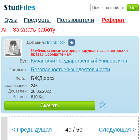
Вузы
Предметы
Пользователи
Реферат
AI
Заказать работу
Добавил:
drastic33
Опубликованный материал нарушает ваши авторские
права?
Сообщите нам.
Кубанский Государственный Университет
Вуз:
Безопасность жизнедеятельности
Предмет:
БЖД
.docx
Файл:
Скачиваний:
245
Добавлен:
28.05.2022
Размер:
810 Кб
☆
Скачать
< Предыдущая
49 / 50
Следующая >