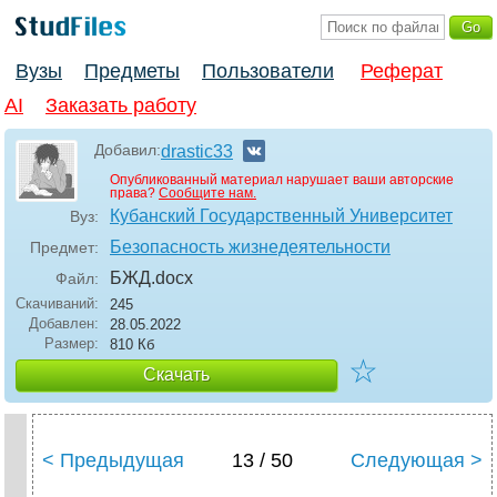
Вузы
Предметы
Пользователи
Реферат
AI
Заказать работу
Добавил:
drastic33
Опубликованный материал нарушает ваши авторские
права?
Сообщите нам.
Кубанский Государственный Университет
Вуз:
Безопасность жизнедеятельности
Предмет:
БЖД
.docx
Файл:
Скачиваний:
245
Добавлен:
28.05.2022
Размер:
810 Кб
☆
Скачать
< Предыдущая
13 / 50
Следующая >