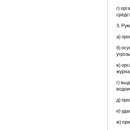
•
Необходимая оборона. Определение
г) ор
предела необходимой обороны.
средс
•
Средства и правила самозащиты.
3. Ру
•
Криминальные ситуации, происходящие с
детьми.
а) пр
•
Правила защиты от мошенников
Защиты жилища от злоумышленников:
б) ос
средства, способы.
угроз
•
Нападение на улице и в подъезде. Правила
поведения
в) ор
•
Криминальные опасности в транспорте.
журна
•
Какие правила следует соблюдать чтобы
г) вы
уменьшить риск стать жертвой
преступления?
водои
Какие основные правила безопасного
поведения должны знать дети?
д) пр
•
Глобальные проблемы
е) уд
•
Дайте определение понятия «экологическая
безопасность»
ж) пр
Наиболее опасные экологически опасные