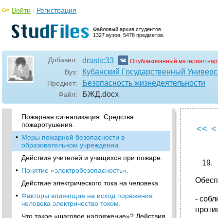
и после спада воды.
Войти
/
Регистрация
Что такое оползни и обвалы что является
причиной их возникновения?
Файловый архив студентов.
•
Как необходимо действовать при угрозе
1327 вузов, 5478 предметов.
схода лавины и при попадании в нее?
Пожарная безопасность населения,
Добавил:
drastic33
Опубликованный материал нар
правила противопожарной безопасности.
Кубанский Государственный Универс
Вуз:
•
Пожар. Классификация пожаров.
Безопасность жизнедеятельности
Предмет:
Поражающие факторы пожара.
БЖД
.docx
Файл:
•
Причины возникновения пожаров в жилых и
общественных зданиях
Пожарная сигнализация. Средства
пожаротушения.
<<
<
•
Меры пожарной безопасности в
образовательном учреждении.
Действия учителей и учащихся при пожаре.
•
Понятие «электробезопасность».
Обесп
Действие электрического тока на человека
•
Факторы влияющие на исход поражения
- соб
человека электричество током.
проти
Что такое «шаговое напряжение»? Действия