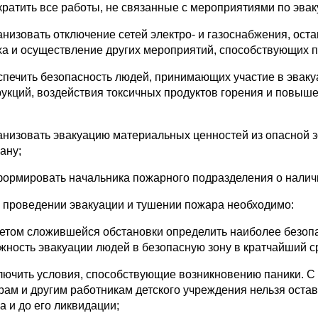
екратить все работы, не связанные с мероприятиями по эва
ганизовать отключение сетей электро- и газоснабжения, ос
ха и осуществление других мероприятий, способствующих
еспечить безопасность людей, принимающих участие в эвак
рукций, воздействия токсичных продуктов горения и повыш
ганизовать эвакуацию материальных ценностей из опасной з
ану;
формировать начальника пожарного подразделения о налич
и проведении эвакуации и тушении пожара необходимо:
учетом сложившейся обстановки определить наиболее безо
жность эвакуации людей в безопасную зону в кратчайший с
ключить условия, способствующие возникновению паники. С 
рам и другим работникам детского учреждения нельзя оста
а и до его ликвидации;