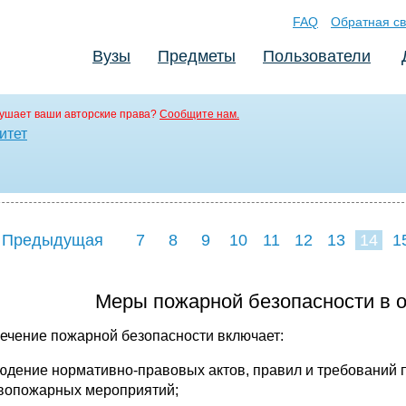
FAQ
Обратная св
Вузы
Предметы
Пользователи
ушает ваши авторские права?
Сообщите нам.
итет
 Предыдущая
7
8
9
10
11
12
13
14
1
22
23
24
2
Меры пожарной безопасности в 
ечение пожарной безопасности включает:
людение нормативно-правовых актов, правил и требований 
вопожарных мероприятий;