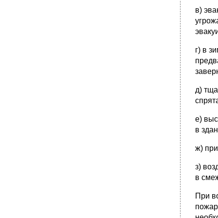
•
Остановка кровотечения.
в) эв
•
Первая помощь при боли в сердце:
угрож
Первая помощь при боли в животе
эваку
•
Основные правила проведения
реанимации: что нужно знать!
г) в 
предв
завер
д) тщ
спрят
е) вы
в здан
ж) пр
з) во
в сме
При в
пожар
необх