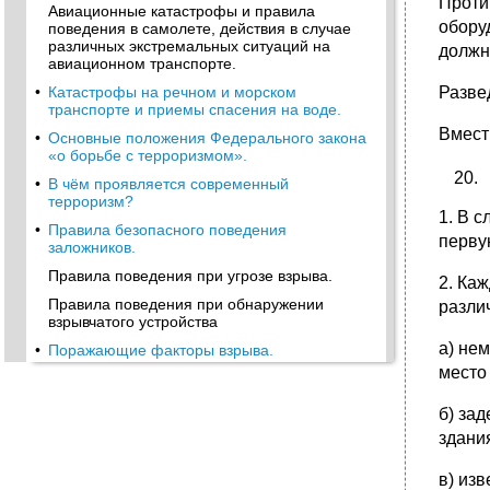
Проти
Авиационные катастрофы и правила
обору
поведения в самолете, действия в случае
различных экстремальных ситуаций на
должн
авиационном транспорте.
•
Катастрофы на речном и морском
Разве
транспорте и приемы спасения на воде.
Вмест
•
Основные положения Федерального закона
«о борьбе с терроризмом».
•
В чём проявляется современный
терроризм?
1. В 
•
Правила безопасного поведения
перву
заложников.
Правила поведения при угрозе взрыва.
2. Ка
Правила поведения при обнаружении
разли
взрывчатого устройства
а) не
•
Поражающие факторы взрыва.
место
•
Правила поведения при попадании под
завал
б) за
Обеспечение безопасности в
здани
образовательном учреждении.
•
Экстремальные ситуации криминального
в) из
характера.