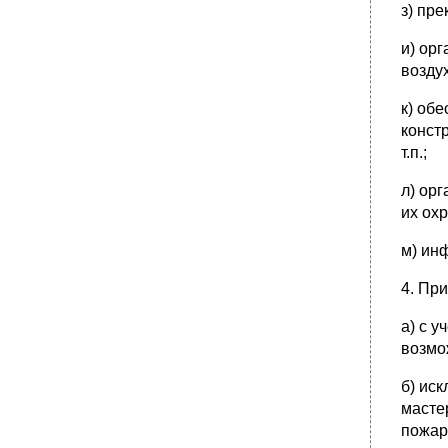
вещества.
з) пр
Радиоционное загрязнение, причины,
опасность радиации.
и) ор
возду
•
Первая помощь при электротравме.
•
Первая помощь при утоплении
к) об
•
Первая помощь при отравлении кислотами
конст
и щелочами
т.п.;
Оказание первой помощи при термических
ожогах
л) ор
•
Оказание первой помощи при химических
их охр
ожогах
м) ин
•
Обморок, его причины и меры первой
помощи.
4. Пр
Обморожения. Оказание первой помощи
•
Первая помощь при переломах.
а) с 
Способы иммобилизации при травмах и
возмо
типовые повязки.
б) ис
•
Первая помощь при травме глаза
масте
Первая помощь при потере сознания,
обмороке
пожар