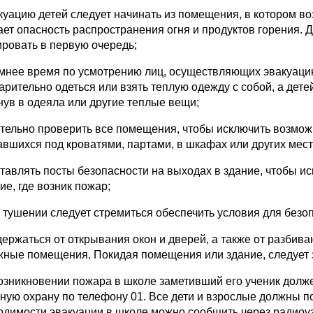
акуацию детей следует начинать из помещения, в котором в
ает опасность распространения огня и продуктов горения. 
ировать в первую очередь;
зимнее время по усмотрению лиц, осуществляющих эвакуацию
арительно одеться или взять теплую одежду с собой, а дет
нув в одеяла или другие теплые вещи;
ательно проверить все помещения, чтобы исключить возмож
авшихся под кроватями, партами, в шкафах или других мест
ставлять посты безопасности на выходах в здание, чтобы и
ие, где возник пожар;
и тушении следует стремиться обеспечить условия для безо
здержаться от открывания окон и дверей, а также от разбив
жные помещения. Покидая помещения или здание, следует з
озникновении пожара в школе заметивший его ученик долж
ную охрану по телефону 01. Все дети и взрослые должны п
одимости эвакуации в школе можно сообщить через радиоу