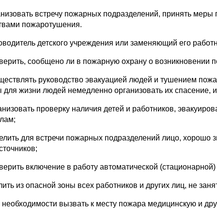
ганизовать встречу пожарных подразделений, принять мер
твами пожаротушения.
ководитель детского учреждения или заменяющий его работн
оверить, сообщено ли в пожарную охрану о возникновении 
уществлять руководство эвакуацией людей и тушением пож
ы для жизни людей немедленно организовать их спасение, и
ганизовать проверку наличия детей и работников, эвакуиро
лам;
делить для встречи пожарных подразделений лицо, хорошо
сточников;
оверить включение в работу автоматической (стационарной
алить из опасной зоны всех работников и других лиц, не за
и необходимости вызвать к месту пожара медицинскую и дру