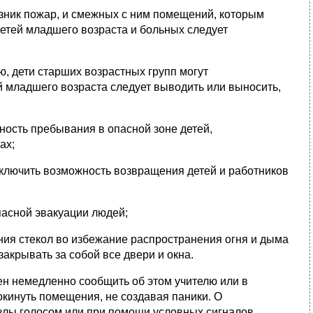
озник пожар, и смежных с ним помещений, которым
Детей младшего возраста и больных следует
, дети старших возрастных групп могут
ей младшего возраста следует выводить или выносить,
ность пребывания в опасной зоне детей,
ах;
сключить возможность возвращения детей и работников
пасной эвакуации людей;
ания стекол во избежание распространения огня и дыма
акрывать за собой все двери и окна.
ен немедленно сообщить об этом учителю или в
окинуть помещения, не создавая паники. О
злы голосом или при помощи условных сигналов.