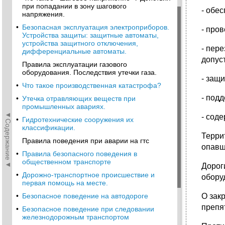
при попадании в зону шагового
- обе
напряжения.
•
Безопасная эксплуатация электроприборов.
- про
Устройства защиты: защитные автоматы,
устройства защитного отключения,
- пер
дифференциальные автоматы.
допус
Правила эксплуатации газового
оборудования. Последствия утечки газа.
- защ
•
Что такое производственная катастрофа?
- под
•
Утечка отравляющих веществ при
промышленных авариях.
◄Содержание◄
- сод
•
Гидротехнические сооружения их
классификации.
Терри
Правила поведения при аварии на гтс
опавш
•
Правила безопасного поведения в
общественном транспорте
Дорог
•
Дорожно-транспортное происшествие и
обору
первая помощь на месте.
•
Безопасное поведение на автодороге
О зак
препя
•
Безопасное поведение при следовании
железнодорожным транспортом