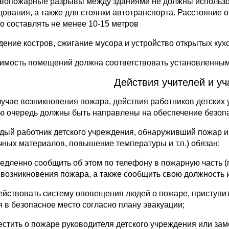
вопожарные разрывы между зданиями не должны использо
дования, а также для стоянки автотранспорта. Расстояние о
о составлять не менее 10-15 метров
дение костров, сжигание мусора и устройство открытых кух
имость помещений должна соответствовать установленны
Действия учителей и уч
случае возникновения пожара, действия работников детски
ю очередь должны быть направлены на обеспечение безопас
ждый работник детского учреждения, обнаруживший пожар и 
чных материалов, повышение температуры и т.п.) обязан:
медленно сообщить об этом по телефону в пожарную часть (
 возникновения пожара, а также сообщить свою должность 
действовать систему оповещения людей о пожаре, приступить
я в безопасное место согласно плану эвакуации;
вестить о пожаре руководителя детского учреждения или за