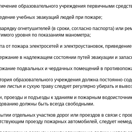
спечение образовательного учреждения первичными средс
ведение учебных эвакуаций людей при пожаре;
езарядку огнетушителей (в сроки, согласно паспорта) или р
тимого уровня по показаниям манометра;
ита от пожара электросетей и электроустановок, приведени
держание в надлежащем состоянии путей эвакуации и запас
ержание подвальных и чердачных помещений в противопож
тория образовательного учреждения должна постоянно соде
ие листья и сухую траву следует регулярно убирать и вывоз
и, проезды и подъезды к зданиям и пожарным водоисточник
дованию должны быть всегда свободными.
рытии отдельных участков дорог или проездов в связи с пр
тствующим проезду пожарных автомобилей, следует немед