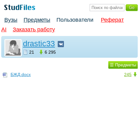
Вузы
Предметы
Пользователи
Реферат
AI
Заказать работу
drastic33
21
6 295
☰ Предметы
БЖД.docx
245