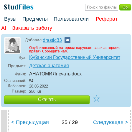
Вузы
Предметы
Пользователи
Реферат
AI
Заказать работу
Добавил:
drastic33
Опубликованный материал нарушает ваши авторские
права?
Сообщите нам.
Кубанский Государственный Университет
Вуз:
Детская анатомия
Предмет:
АНАТОМИЯпечать
.docx
Файл:
Скачиваний:
54
Добавлен:
28.05.2022
Размер:
250 Кб
☆
Скачать
< Предыдущая
25 / 29
Следующая >