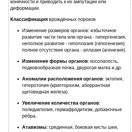
конечности и приводить к их ампутации или
деформации.
Классификация
врождённых пороков
Изменение размеров органов: избыточное
развитие части тела или органа - гипергенезия;
неполное развитие - гипоплазия (гипогенезия);
полное отсутствие органа - аплазия (агенезия).
Изменение формы органов
: косолапость,
подковообразная почка, двурогая матка и др.
Аномалии расположения органов
: эктопия,
гетеротопия (крипторхизм, аберрантная
щитовидная железа).
Увеличение количества органов
:
полидактилия, гермафродитизм, добавочные
рёбра.
Атавизмы
: срединная, боковая кисты шеи,