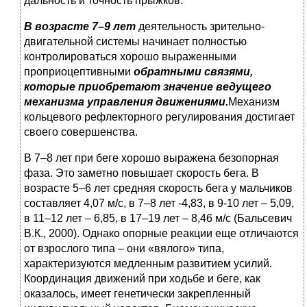
дальность и точность прыжков.
В возрасте 7–9 лет
деятельность зрительно-
двигательной системы начинает полностью
контролироваться хорошо выраженными
проприоцептивными
обратными связями,
которые приобретают значение ведущего
механизма управления движениями.
Механизм
кольцевого рефлекторного регулирования достигает
своего совершенства.
В 7–8 лет при беге хорошо выражена безопорная
фаза. Это заметно повышает скорость бега. В
возрасте 5–6 лет средняя скорость бега у мальчиков
составляет 4,07 м/с, в 7–8 лет -4,83, в 9-10 лет – 5,09,
в 11–12 лет – 6,85, в 17–19 лет – 8,46 м/с (Бальсевич
В.К., 2000). Однако опорные реакции еще отличаются
от взрослого типа – они «вялого» типа,
характеризуются медленным развитием усилий.
Координация движений при ходьбе и беге, как
оказалось, имеет генетически закрепленный