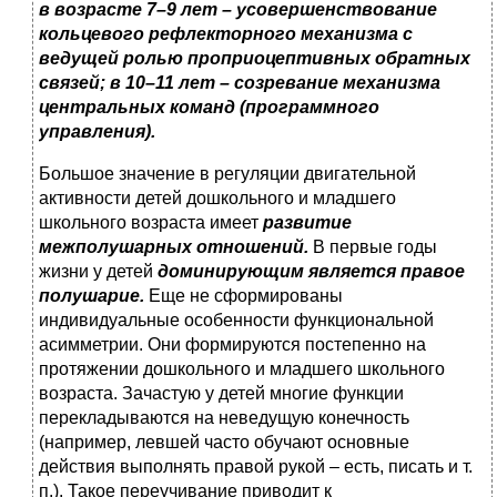
в возрасте 7–9 лет – усовершенствование
кольцевого рефлекторного механизма с
ведущей ролью проприоцептивных обратных
связей; в 10–11 лет – созревание механизма
центральных команд (программного
управления).
Большое значение в регуляции двигательной
активности детей дошкольного и младшего
школьного возраста имеет
развитие
межполушарных отношений.
В первые годы
жизни у детей
доминирующим является правое
полушарие.
Еще не сформированы
индивидуальные особенности функциональной
асимметрии. Они формируются постепенно на
протяжении дошкольного и младшего школьного
возраста. Зачастую у детей многие функции
перекладываются на неведущую конечность
(например, левшей часто обучают основные
действия выполнять правой рукой – есть, писать и т.
п.). Такое переучивание приводит к