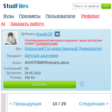
Вузы
Предметы
Пользователи
Реферат
AI
Заказать работу
Добавил:
drastic33
Опубликованный материал нарушает ваши авторские
права?
Сообщите нам.
Кубанский Государственный Университет
Вуз:
Детская анатомия
Предмет:
АНАТОМИЯпечать
.docx
Файл:
Скачиваний:
54
Добавлен:
28.05.2022
Размер:
250 Кб
☆
Скачать
< Предыдущая
10 / 29
Следующая >