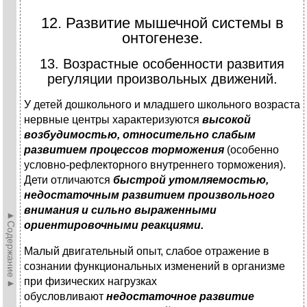
12. Развитие мышечной системы в
онтогенезе.
13. Возрастные особенности развития
регуляции произвольных движений.
У детей дошкольного и младшего школьного возраста
нервные центры характеризуются
высокой
возбудимостью, относительно слабым
развитием процессов торможения
(особенно
условно-рефлекторного внутреннего торможения).
Дети отличаются
быстрой утомляемостью,
недостаточным развитием произвольного
внимания и сильно выраженными
►Содержание►
ориентировочными реакциями.
Малый двигательный опыт, слабое отражение в
сознании функциональных изменений в организме
при физических нагрузках
обусловливают
недостаточное развитие