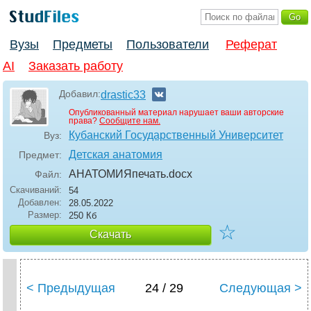
Вузы
Предметы
Пользователи
Реферат
AI
Заказать работу
Добавил:
drastic33
Опубликованный материал нарушает ваши авторские
права?
Сообщите нам.
Кубанский Государственный Университет
Вуз:
Детская анатомия
Предмет:
АНАТОМИЯпечать
.docx
Файл:
Скачиваний:
54
Добавлен:
28.05.2022
Размер:
250 Кб
☆
Скачать
< Предыдущая
24 / 29
Следующая >