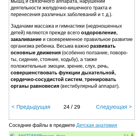
мышц и связочного аппарата, нарушении
деятельности желудочно-кишечного тракта и
перенесения различных заболеваний и т. д.).
Задачами массажа и гимнастики (недоношенных
детей) являются прежде всего
оздоровление,
закаливание
и своевременное правильное развитие
организма ребенка. Весьма важно
развивать
основные движения
(особенно ползание, поворо­
ты, сидение, стояние, ходьбу), а также
положительные эмоции, зрение, слух, речь,
совершенствовать функции дыхательной,
сердечно-сосудистой систем
,
тренировать
органы равновесия
(вестибулярный аппарат).
< Предыдущая
24 / 29
Следующая >
Соседние файлы в предмете
Детская анатомия
АНАТОМИЯпечать.docx
54