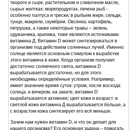
твороге и сыре, растительном и сливочном масле,
сырых желтках; морепродуктах, печени рыб -
особенно палтуса и трески; в рыбьем жире, сельди,
тунце, макрели, скумбрии. Овсянка, картофель,
петрушка, а также некоторые травы – зелень
одуванчика, крапива, тоже являются источниками
витамина Д. Витамин D может синтезироваться в
организме под действием солнечных лучей. Именно
солнце является основным стимулом к выработке
этого витамина в коже. Когда организм получает
достаточно солнечного света, витамина D
вырабатывается достаточно, но для этого
необходимы определённые условия. Например,
имеет значение время суток: утром, после восхода
солнца, и вечером, на закате, витамин D
вырабатывается активнее; цвет кожи и возраст: в
светлой коже витамина Д вырабатывается больше, а
с возрастом кожа синтезирует его всё меньше.
Зачем нам нужен витамин D, и что он делает для
нашего организма? Его основная задача – помогать