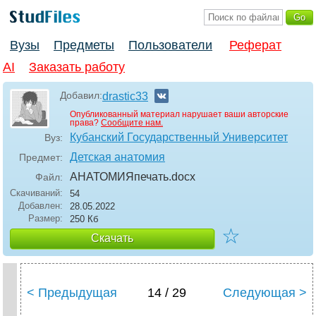
Вузы
Предметы
Пользователи
Реферат
AI
Заказать работу
Добавил:
drastic33
Опубликованный материал нарушает ваши авторские
права?
Сообщите нам.
Кубанский Государственный Университет
Вуз:
Детская анатомия
Предмет:
АНАТОМИЯпечать
.docx
Файл:
Скачиваний:
54
Добавлен:
28.05.2022
Размер:
250 Кб
☆
Скачать
< Предыдущая
14 / 29
Следующая >