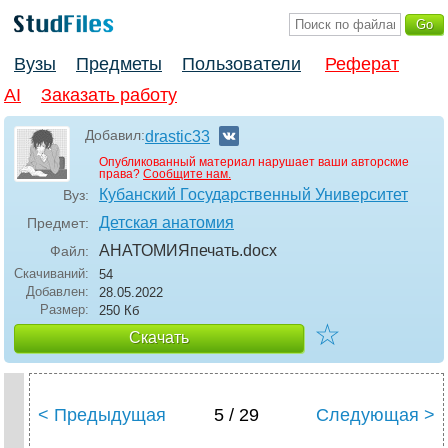
Вузы
Предметы
Пользователи
Реферат
AI
Заказать работу
Добавил:
drastic33
Опубликованный материал нарушает ваши авторские
права?
Сообщите нам.
Кубанский Государственный Университет
Вуз:
Детская анатомия
Предмет:
АНАТОМИЯпечать
.docx
Файл:
Скачиваний:
54
Добавлен:
28.05.2022
Размер:
250 Кб
☆
Скачать
< Предыдущая
5 / 29
Следующая >