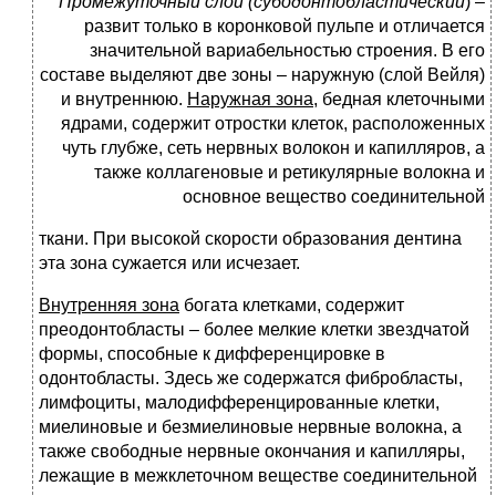
Промежуточный
слой
(субодонтобластический
) –
развит только в коронковой пульпе и отличается
значительной вариабельностью строения. В его
составе выделяют две зоны – наружную (слой Вейля)
и внутреннюю.
Наружная
зона
, бедная клеточными
ядрами, содержит отростки клеток, расположенных
чуть глубже, сеть нервных волокон и капилляров, а
также коллагеновые и ретикулярные волокна и
основное вещество соединительной
ткани. При высокой скорости образования дентина
эта зона сужается или исчезает.
Внутренняя зона
богата клетками, содержит
преодонтобласты – более мелкие клетки звездчатой
формы, способные к дифференцировке в
одонтобласты. Здесь же содержатся фибробласты,
лимфоциты, малодифференцированные клетки,
миелиновые и безмиелиновые нервные волокна, а
также свободные нервные окончания и капилляры,
лежащие в межклеточном веществе соединительной