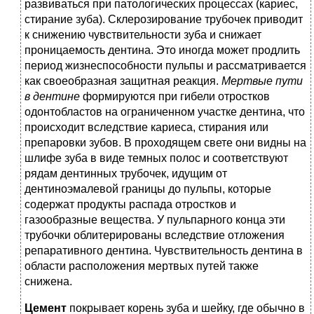
развиваться при патологических процессах (кариес,
стирание зуба). Склерозирование трубочек приводит
к снижению чувствительности зуба и снижает
проницаемость дентина. Это иногда может продлить
период жизнеспособности пульпы и рассматривается
как своеобразная защитная реакция.
Мертвые
пути
в
дентине
формируются при гибели отростков
одонтобластов на ограниченном участке дентина, что
происходит вследствие кариеса, стирания или
препаровки зубов. В проходящем свете они видны на
шлифе зуба в виде темных полос и соответствуют
рядам дентинных трубочек, идущим от
дентиноэмалевой границы до пульпы, которые
содержат продукты распада отростков и
газообразные вещества. У пульпарного конца эти
трубочки облитерированы вследствие отложения
репаративного дентина. Чувствительность дентина в
области расположения мертвых путей также
снижена.
Цемент
покрывает корень зуба и шейку, где обычно в