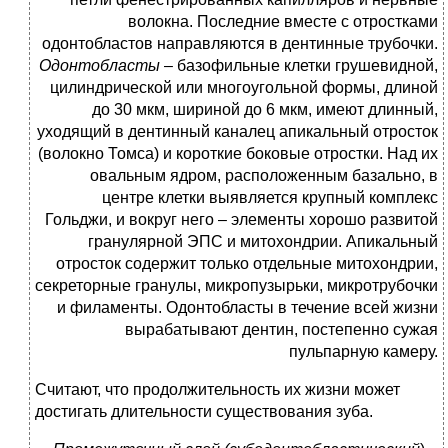
волокна. Последние вместе с отростками
одонтобластов направляются в дентинные трубочки.
Одонтобласты
– базофильные клетки грушевидной,
цилиндрической или многоугольной формы, длиной
до 30 мкм, шириной до 6 мкм, имеют длинный,
уходящий в дентинный каналец апикальный отросток
(волокно Томса) и короткие боковые отростки. Над их
овальным ядром, расположенным базально, в
центре клетки выявляется крупный комплекс
Гольджи, и вокруг него – элементы хорошо развитой
гранулярной ЭПС и митохондрии. Апикальный
отросток содержит только отдельные митохондрии,
секреторные гранулы, микропузырьки, микротрубочки
и филаменты. Одонтобласты в течение всей жизни
вырабатывают дентин, постепенно сужая
пульпарную камеру.
Считают, что продолжительность их жизни может
достигать длительности существования зуба.