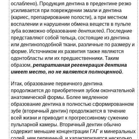
ослаблено). Продукция дентина в предентине резко
усиливается при повреждении эмали и дентина
(кариес, препарирование полости), а при местном
воспалении и нарушении обмена веществ в пульпе
зуба возможно образование
дентиклей
. Последние
представляют собой тельца, состоящие из дентина
или дентиноподобной ткани, различные по размеру и
форме. Источником их развития также являются
одонтобласты или их предшественники. Таким
образом,
репаративная регенерация дентина
имеет место, но не является
полноценной
.
Итак, образование первичного дентина
продолжается до приобретения зубом окончательной
анатомической формы. Более медленное
образование дентина в полностью сформированном
зубе (вторичный дентин) продолжается в течение
всей жизни и приводит к прогрессивному сужению
пульпарной камеры. Вторичный дентин обычно
содержит меньшие концентрации ГАГ и минеральных
солей, чем первичный, и характеризуется несколько