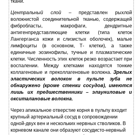
ткани.
Центральный
слой
– представлен рыхлой
волокнистой соединительной тканью, содержащей
фибробласты, макрофаги, дендритные
антигенпредставляющие клетки (типа клеток
Лангерганса кожи и слизистых оболочек), малые
лимфоциты (в основном, Т- клетки), а также
единичные эозинофилы, тучные и плазматические
клетки. Численность этих клеток резко возрастает при
воспалении. Между клетками находятся тонкие
коллагеновые и преколлагеновые волокна.
Зрелых
эластических
волокон
в
пульпе
зуба
не
обнаружено
(кроме
стенки
сосудов),
имеются
лишь
их
предшественники
–
элауниловые
и
окситалановые
волокна.
Через апикальное отверстие корня в пульпу входит
крупный артериальный сосуд в сопровождении
одной-двух вен и нескольких нервных стволиков. В
корневом канале они образуют сосудисто-нервный