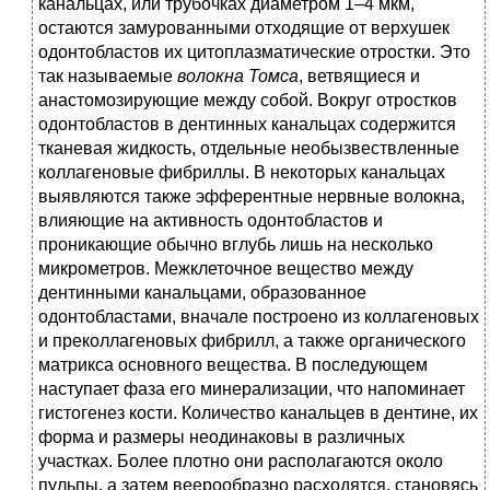
канальцах, или трубочках диаметром 1–4 мкм,
остаются замурованными отходящие от верхушек
одонтобластов их цитоплазматические отростки. Это
так называемые
волокна Томса
, ветвящиеся и
анастомозирующие между собой. Вокруг отростков
одонтобластов в дентинных канальцах содержится
тканевая жидкость, отдельные необызвествленные
коллагеновые фибриллы. В некоторых канальцах
выявляются также эфферентные нервные волокна,
влияющие на активность одонтобластов и
проникающие обычно вглубь лишь на несколько
микрометров. Межклеточное вещество между
дентинными канальцами, образованное
одонтобластами, вначале построено из коллагеновых
и преколлагеновых фибрилл, а также органического
матрикса основного вещества. В последующем
наступает фаза его минерализации, что напоминает
гистогенез кости. Количество канальцев в дентине, их
форма и размеры неодинаковы в различных
участках. Более плотно они располагаются около
пульпы, а затем веерообразно расходятся, становясь