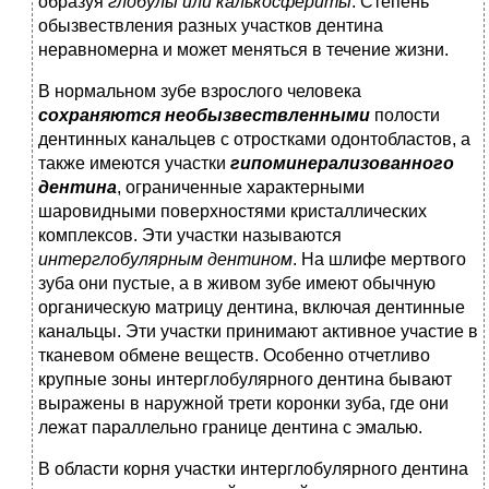
образуя
глобулы или
калькосфериты
. Степень
обызвествления разных участков дентина
неравномерна и может меняться в течение жизни.
В нормальном зубе взрослого человека
сохраняются
необызвествленными
полости
дентинных канальцев с отростками одонтобластов, а
также имеются участки
гипоминерализованного
дентина
, ограниченные характерными
шаровидными поверхностями кристаллических
комплексов. Эти участки называются
интерглобулярным
дентином
. На шлифе мертвого
зуба они пустые, а в живом зубе имеют обычную
органическую матрицу дентина, включая дентинные
канальцы. Эти участки принимают активное участие в
тканевом обмене веществ. Особенно отчетливо
крупные зоны интерглобулярного дентина бывают
выражены в наружной трети коронки зуба, где они
лежат параллельно границе дентина с эмалью.
В области корня участки интерглобулярного дентина