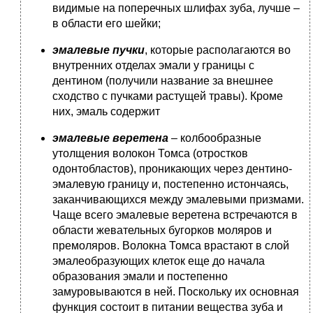
видимые на поперечных шлифах зуба, лучше –
в области его шейки;
эмалевые
пучки
, которые располагаются во
внутренних отделах эмали у границы с
дентином (получили название за внешнее
сходство с пучками растущей травы). Кроме
них, эмаль содержит
эмалевые
веретена
– колбообразные
утолщения волокон Томса (отростков
одонтобластов), проникающих через дентино-
эмалевую границу и, постепенно истончаясь,
заканчивающихся между эмалевыми призмами.
Чаще всего эмалевые веретена встречаются в
области жевательных бугорков моляров и
премоляров. Волокна Томса врастают в слой
эмалеобразующих клеток еще до начала
образования эмали и постепенно
замуровываются в ней. Поскольку их основная
функция состоит в питании вещества зуба и