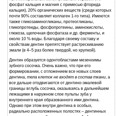
фосфат кальция и магния с примесью фторида
кальция), 20% органических веществ (среди которых
почти 90% составляет коллаген 1-го типа). Имеются
также гликозаминогликаны, протеогликаны,
гликопротеиды, фосфопротеины, аминокислоты,
глюкоза, щелочная фосфатаза и др. ферменты, и
около 10 % воды. Благодаря своему составу и
свойствам дентин препятствует растрескиванию
эмали (в 4–5 раз более твердой, но хрупкой).
Дентин образуется одонтобластами мезенхимы
зубного сосочка. Очень важно, что при его
формировании, с отложением все новых слоев
дентина,
тела клеток не входят в состав ткани
, а
все дальше отодвигаются от дентино-эмалевой
границы вглубь сосочка, оказываясь в дальнейшем
лежащими в наружном слое пульпы зуба у
внутреннего края образованного ими дентина.
Однако при этом внутри дентина в особых,
радиально расположенных полостях – дентинных