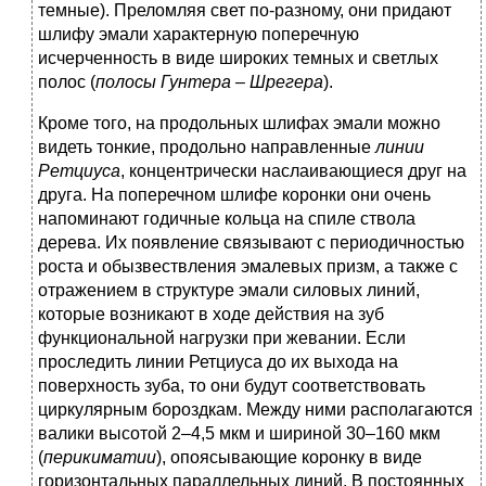
темные). Преломляя свет по-разному, они придают
шлифу эмали характерную поперечную
исчерченность в виде широких темных и светлых
полос (
полосы
Гунтера
–
Шрегера
).
Кроме того, на продольных шлифах эмали можно
видеть тонкие, продольно направленные
линии
Ретциуса
, концентрически наслаивающиеся друг на
друга. На поперечном шлифе коронки они очень
напоминают годичные кольца на спиле ствола
дерева. Их появление связывают с периодичностью
роста и обызвествления эмалевых призм, а также с
отражением в структуре эмали силовых линий,
которые возникают в ходе действия на зуб
функциональной нагрузки при жевании. Если
проследить линии Ретциуса до их выхода на
поверхность зуба, то они будут соответствовать
циркулярным бороздкам. Между ними располагаются
валики высотой 2–4,5 мкм и шириной 30–160 мкм
(
перикиматии
), опоясывающие коронку в виде
горизонтальных параллельных линий. В постоянных