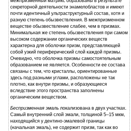
межпризменный матрикс образованы в результате
секреторной деятельности энамелобластов и имеют
почти идентичный ультраструктурный состав, хотя и
разную степень обызвествления. В межпризменном
веществе обызвествление слабее, чем в призмах.
Минимальная же степень обызвествления при самом
высоком содержании органических веществ
характерна для оболочки призм, представляющей
собой узкий периферический слой каждой призмы.
Очевидно, что оболочка призмы самостоятельным
образованием не является. Особенности ее состава
связаны с тем, что кристаллы, ориентированные
здесь под разными углами, расположены не так
плотно, как внутри призмы, и образующиеся
вследствие этого пространства заполнены
органическим веществом.
Беспризменная эмаль
локализована в двух участках.
Самый внутренний слой эмали, толщиной 5–15 мкм,
находящийся у дентино-эмалевой границы
(начальная эмаль), не содержит призм, так как во