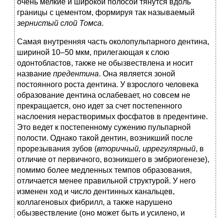
очень мелкие и широкой полосой тянутся вдоль
границы с цементом, формируя так называемый
зернистый
слой
Томса
.
Самая внутренняя часть околопульпарного дентина,
шириной 10–50 мкм, прилегающая к слою
одонтобластов, также не обызвествлена и носит
название
предентина
. Она является зоной
постоянного роста дентина. У взрослого человека
образование дентина ослабевает, но совсем не
прекращается, оно идет за счет постепенного
наслоения нерастворимых фосфатов в предентине.
Это ведет к постепенному сужению пульпарной
полости. Однако такой дентин, возникший после
прорезывания зубов (
вторичный,
иррегулярный
, в
отличие от первичного, возникшего в эмбриогенезе),
помимо более медленных темпов образования,
отличается менее правильной структурой. У него
изменен ход и число дентинных канальцев,
коллагеновых фибрилл, а также нарушено
обызвествление (оно может быть и усилено, и