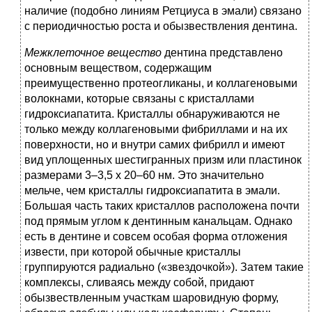
наличие (подобно линиям Ретциуса в эмали) связано
с периодичностью роста и обызвествления дентина.
Межклеточное
вещество
дентина представлено
основным веществом, содержащим
преимущественно протеогликаны, и коллагеновыми
волокнами, которые связаны с кристаллами
гидроксиапатита. Кристаллы обнаруживаются не
только между коллагеновыми фибриллами и на их
поверхности, но и внутри самих фибрилл и имеют
вид уплощенных шестигранных призм или пластинок
размерами 3–3,5 х 20–60 нм. Это значительно
мельче, чем кристаллы гидроксиапатита в эмали.
Большая часть таких кристаллов расположена почти
под прямым углом к дентинным канальцам. Однако
есть в дентине и совсем особая форма отложения
извести, при которой обычные кристаллы
группируются радиально («звездочкой»). Затем такие
комплексы, сливаясь между собой, придают
обызвествленным участкам шаровидную форму,