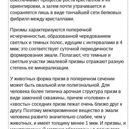
ориентировки, а затем почти утрачивается и
сохраняется лишь в виде тончайшей сети белковых
фибрилл между кристаллами.
Призмы характеризуются поперечной
исчерченностью, образованной чередованием
светлых и темных полос, идущим с интервалами в 4
мкм; это соответствует суточной периодичности
формирования эмали. Полагают, что темные и
светлые участки эмалевой призмы отражают разную
степень ее минерализации.
У животных форма призм в поперечном сечении
может быть овальной или полигональной. Для
человека более типична арочная структура призм в
виде замочной скважины, причем «головки» и
«хвосты» соседних призм лежат очень близко друг к
другу. Поэтому межпризменное вещество в эмали
человека развито значительно слабее, чем у
животных, и имеет толщину менее 1 мкм. И призмы, и