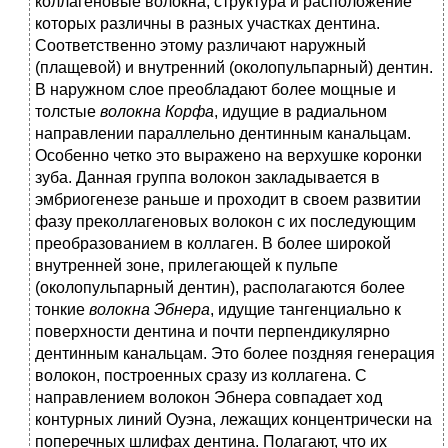
коллагеновые волокна, структура и расположение
которых различны в разных участках дентина.
Соответственно этому различают наружный
(плащевой) и внутренний (околопульпарный) дентин.
В наружном слое преобладают более мощные и
толстые
волокна Корфа
, идущие в радиальном
направлении параллельно дентинным канальцам.
Особенно четко это выражено на верхушке коронки
зуба. Данная группа волокон закладывается в
эмбриогенезе раньше и проходит в своем развитии
фазу преколлагеновых волокон с их последующим
преобразованием в коллаген. В более широкой
внутренней зоне, прилегающей к пульпе
(околопульпарный дентин), располагаются более
тонкие
волокна
Эбнера
, идущие тангенциально к
поверхности дентина и почти перпендикулярно
дентинным канальцам. Это более поздняя генерация
волокон, построенных сразу из коллагена. С
направлением волокон Эбнера совпадает ход
контурных линий Оуэна, лежащих концентрически на
поперечных шлифах дентина. Полагают, что их