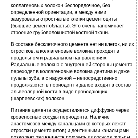
коллагеновых волокон беспорядочное, без
определенной ориентации, а между ними
замурованы отростчатые клетки цементоциты
(бывшие цементобласты). Это очень напоминает
строение грубоволокнистой костной ткани.
В составе бесклеточного цемента нет ни клеток, ни их
отростков, а коллагеновые волокна проходят в
продольном и радиальном направлениях.
Радиальные волокна с внутренней стороны цемента
переходят в коллагеновые волокна дентина и даже
пульпы зуба, а с наружной – непосредственно
продолжаются в периодонт и далее входят в состав
альвеолярной кости в виде прободающих
(шарпеевских) волокон.
Питание цемента осуществляется диффузно через
кровеносные сосуды периодонта. Наличие
анастомозов между канальцами (в которых лежат
отростки цементоцитов) и дентинными канальцами
позволяет ряд веществ получить из сосудов пульпы.