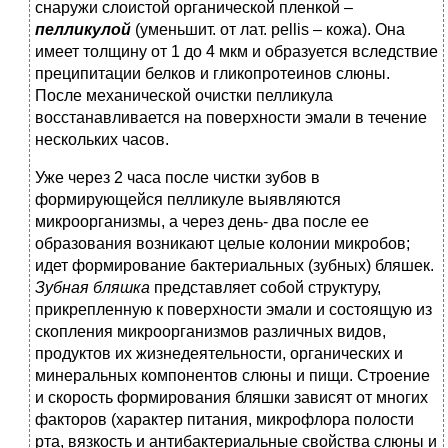
снаружи слоистой органической пленкой –
пелликулой
(уменьшит. от лат. рellis – кожа). Она
имеет толщину от 1 до 4 мкм и образуется вследствие
преципитации белков и гликопротеинов слюны.
После механической очистки пелликула
восстанавливается на поверхности эмали в течение
нескольких часов.
Уже через 2 часа после чистки зубов в
формирующейся пелликуле выявляются
микроорганизмы, а через день- два после ее
образования возникают целые колонии микробов;
идет формирование бактериальных (зубных) бляшек.
Зубная бляшка
представляет собой структуру,
прикрепленную к поверхности эмали и состоящую из
скопления микроорганизмов различных видов,
продуктов их жизнедеятельности, органических и
минеральных компонентов слюны и пищи. Строение
и скорость формирования бляшки зависят от многих
факторов (характер питания, микрофлора полости
рта, вязкость и антибактериальные свойства слюны и