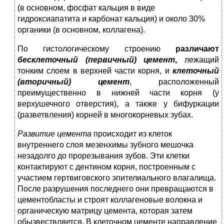
(в основном, фосфат кальция в виде
гидроксиапатита и карбонат кальция) и около 30%
органики (в основном, коллагена).
По гистологическому строению
различают
бесклеточный (первичный) цемент
,
лежащий
тонким слоем в верхней части корня, и
клеточный
(вторичный)
цемент
, расположенный
преимущественно в нижней части корня (у
верхушечного отверстия), а также у бифуркации
(разветвления) корней в многокорневых зубах.
Развитие
цемента
происходит из клеток
внутреннего слоя мезенхимы зубного мешочка
незадолго до прорезывания зубов. Эти клетки
контактируют с дентином корня, построенным с
участием гертвиговского эпителиального влагалища.
После разрушения последнего они превращаются в
цементобласты и строят коллагеновые волокна и
органическую матрицу цемента, которая затем
обызвествляется. В клеточном цементе направление