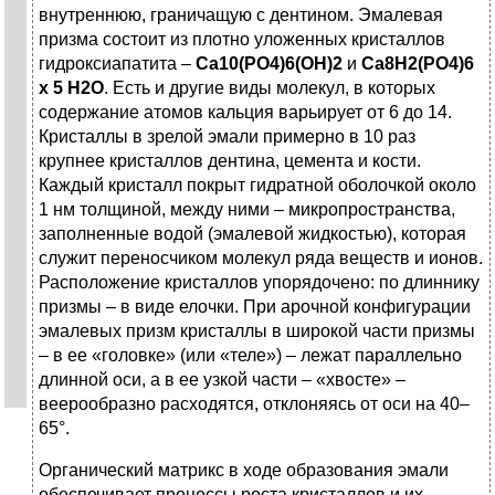
внутреннюю, граничащую с дентином. Эмалевая
призма состоит из плотно уложенных кристаллов
гидроксиапатита –
Ca10(PO4)6(OH)2
и
Са8Н2(РО4)6
х
5
Н2О
. Есть и другие виды молекул, в которых
содержание атомов кальция варьирует от 6 до 14.
Кристаллы в зрелой эмали примерно в 10 раз
крупнее кристаллов дентина, цемента и кости.
Каждый кристалл покрыт гидратной оболочкой около
1 нм толщиной, между ними – микропространства,
заполненные водой (эмалевой жидкостью), которая
служит переносчиком молекул ряда веществ и ионов.
Расположение кристаллов упорядочено: по длиннику
призмы – в виде елочки. При арочной конфигурации
эмалевых призм кристаллы в широкой части призмы
– в ее «головке» (или «теле») – лежат параллельно
длинной оси, а в ее узкой части – «хвосте» –
веерообразно расходятся, отклоняясь от оси на 40–
65°.
Органический матрикс в ходе образования эмали
обеспечивает процессы роста кристаллов и их