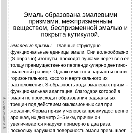
Эмаль образована эмалевыми
призмами, межпризменным
веществом, беспризменной эмалью и
покрыта кутикулой.
Эмалевые призмы
– главные структурно-
функциональные единицы эмали. Они волнообразно
(S-образно) изогнуты, проходят пучками через всю ее
толщу преимущественно перпендикулярно дентино-
эмалевой границе. Однако имеются варианты почти
горизонтального, косого и вертикального их
расположения. S-образность хода эмалевых призм –
функциональная адаптация, благодаря которой в
эмали не происходит образования радиальных
►Содержание►
трещин под действием окклюзионных сил при
жевании. Форма призм у человека преимущественно
арочная, их диаметр 3–5 мкм, причем он
увеличивается кнаружи примерно в два раза,
поскольку наружная поверхность эмали превышает