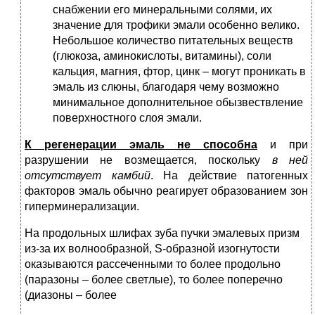
снабжении его минеральными солями, их
значение для трофики эмали особенно велико.
Небольшое количество питательных веществ
(глюкоза, аминокислоты, витамины), соли
кальция, магния, фтор, цинк – могут проникать в
эмаль из слюны, благодаря чему возможно
минимальное дополнительное обызвествление
поверхностного слоя эмали.
К
регенерации
эмаль
не
способна
и при
разрушении не возмещается, поскольку
в
ней
отсутствует
камбий
. На действие патогенных
факторов эмаль обычно реагирует образованием зон
гиперминерализации.
На продольных шлифах зуба пучки эмалевых призм
из-за их волнообразной, S-образной изогнутости
оказываются рассеченными то более продольно
(паразоны – более светлые), то более поперечно
(диазоны – более