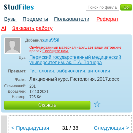
Вузы
Предметы
Пользователи
Реферат
AI
Заказать работу
ana9Sil
Добавил:
Опубликованный материал нарушает ваши авторские
права?
Сообщите нам.
Пермский государственный медицинский
Вуз:
университет им. ак. Е.А. Вагнера
Гистология, эмбриология, цитология
Предмет:
Лекционный курс. Гистология. 2017
.docx
Файл:
Скачиваний:
231
Добавлен:
12.10.2021
Размер:
725 Кб
☆
Скачать
< Предыдущая
31 / 38
Следующая >