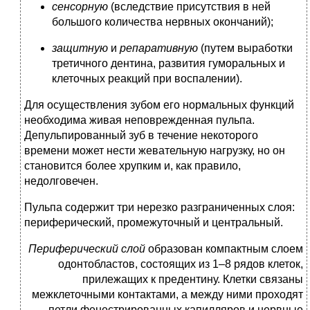
сенсорную
(вследствие присутствия в ней
большого количества нервных окончаний);
защитную
и
репаративную
(путем выработки
третичного дентина, развития гуморальных и
клеточных реакций при воспалении).
Для осуществления зубом его нормальных функций
необходима живая неповрежденная пульпа.
Депульпированный зуб в течение некоторого
времени может нести жевательную нагрузку, но он
становится более хрупким и, как правило,
недолговечен.
Пульпа содержит три нерезко разграниченных слоя:
периферический, промежуточный и центральный.
Периферический
слой
образован компактным слоем
одонтобластов, состоящих из 1–8 рядов клеток,
прилежащих к предентину. Клетки связаны
межклеточными контактами, а между ними проходят
петли фенестрированных капилляров и нервные