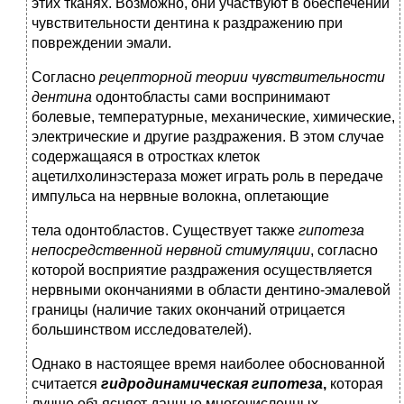
этих тканях. Возможно, они участвуют в обеспечении
чувствительности дентина к раздражению при
повреждении эмали.
Согласно
рецепторной
теории
чувствительности
дентина
одонтобласты сами воспринимают
болевые, температурные, механические, химические,
электрические и другие раздражения. В этом случае
содержащаяся в отростках клеток
ацетилхолинэстераза может играть роль в передаче
импульса на нервные волокна, оплетающие
тела одонтобластов. Существует также
гипотеза
непосредственной нервной стимуляции
, согласно
которой восприятие раздражения осуществляется
нервными окончаниями в области дентино-эмалевой
границы (наличие таких окончаний отрицается
большинством исследователей).
Однако в настоящее время наиболее обоснованной
считается
гидродинамическая гипотеза
,
которая
лучше объясняет данные многочисленных