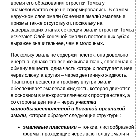
время его образования отростки Томса у
энамелобластов еще не сформировались. В самом
наружном слое эмали (конечная эмаль) эмалевые
призмы также отсутствуют, поскольку на
завершающих этапах секреции эмали отростки Томса
исчезают. Слой конечной эмали в постоянных зубах
выражен значительнее, чем в молочных.
Поскольку эмаль не содержит клеток, она довольно
инертна, однако это все же живая ткань, способная к
обмену веществ, одна часть которых поступает в нее
через слюну, а другая – через дентинную жидкость.
Транспорт веществ и трофику внутри эмали
обеспечивает эмалевая жидкость, которая движется
в основном в межкристаллических пространствах, а
со стороны дентина – через
участки
малообызвествленной
и
богатой
органикой
эмали
, которая образует следующие структуры:
эмалевые пластинки
– тонкие, листообразной
формы, проходящие через всю толщу эмали и