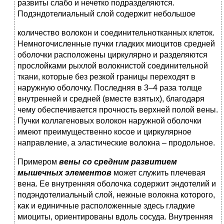
развиты слабо и нечетко подразделяются.
Подэндотелиальный слой содержит небольшое
количество волокон и соединительнотканных клеток.
Немногочисленные пучки гладких миоцитов средней
оболочки расположены циркулярно и разделяются
прослойками рыхлой волокнистой соединительной
ткани, которые без резкой границы переходят в
наружную оболочку. Последняя в 3–4 раза толще
внутренней и средней (вместе взятых), благодаря
чему обеспечивается прочность верхней полой вены.
Пучки коллагеновых волокон наружной оболочки
имеют преимущественно косое и циркулярное
направление, а эластические волокна – продольное.
Примером
вены
со
средним
развитием
мышечных
элементов
может служить плечевая
вена. Ее внутренняя оболочка содержит эндотелий и
подэндотелиальный слой, нежные волокна которого,
как и единичные расположенные здесь гладкие
миоциты, ориентированы вдоль сосуда. Внутренняя