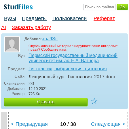
Вузы
Предметы
Пользователи
Реферат
AI
Заказать работу
ana9Sil
Добавил:
Опубликованный материал нарушает ваши авторские
права?
Сообщите нам.
Пермский государственный медицинский
Вуз:
университет им. ак. Е.А. Вагнера
Гистология, эмбриология, цитология
Предмет:
Лекционный курс. Гистология. 2017
.docx
Файл:
Скачиваний:
231
Добавлен:
12.10.2021
Размер:
725 Кб
☆
Скачать
< Предыдущая
10 / 38
Следующая >