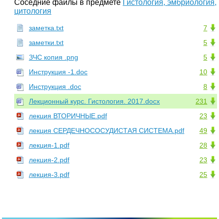
Соседние файлы в предмете
Гистология, эмбриология,
цитология
заметка.txt
7
заметки.txt
5
ЗЧС копия .png
5
Инструкция -1.doc
10
Инструкция .doc
8
Лекционный курс. Гистология. 2017.docx
231
лекция ВТОРИЧНЫЕ.pdf
23
лекция СЕРДЕЧНОСОСУДИСТАЯ СИСТЕМА.pdf
49
лекция-1.pdf
28
лекция-2.pdf
23
лекция-3.pdf
25