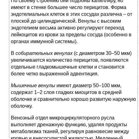
По своему строению они подобны капилляру, но
имеют в стенке большее число перицитов. Форма
эндотелиальных клеток в этих сосудах различна – от
плоской до цилиндрической. Венулы с высоким
эндотелием весьма активно регулируют переход
лейкоцитов из крови за пределы сосуда (особенно в
органах иммунной системы).
В
собирательных венулах
(с диаметром 30–50 мкм)
увеличивается количество перицитов, появляются
отдельные гладкомышечные клетки и становится
более четко выраженной адвентиция.
Мышечные венулы
имеют диаметр 50–100 мкм,
содержат 1–2 слоя гладких миоцитов в средней
оболочке и сравнительно хорошо развитую наружную
оболочку.
Венозный отдел микроциркуляторного русла
выполняет дренажную функцию, удаляя продукты
метаболизма тканей, регулируя равновесие между
кровью и внесосудистой жидкостью. Медленный