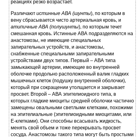
реакциях резко возрастает.
Различают
истинные
АВА
(шунты
), по которым в
вену сбрасывается чисто артериальная кровь, и
атипичные
АВА
(полушунты
), по которым течет
смешанная кровь. Истинные АВА подразделяются на
анастомозы, не имеющие специальных
запирательных устройств, и анастомозы,
снабженные специальными запирательными
устройствами двух типов. Первый – АВА типа
замыкающей артерии, имеющие во внутренней
оболочке продольно расположенный валик гладких
мышечных клеток (подушку внутренней оболочки),
который при сокращении утолщается и закрывает
просвет. Второй – АВА эпителиоидного типа, в
которых гладкие миоциты средней оболочки частично
замещены овальными светлыми клетками, похожими
на эпителиальные (эпителиоидными миоцитами, или
Е-клетками). Они способны всасывать жидкость,
менять свой объем и тоже перекрывать просвет
сосуда. Анастомозы такого типа могут быть простыми