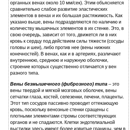
органных венах около 10 мм/сек). Этим объясняется
сравнительно слабое развитие эластических
элементов в венах и их большая растяжимость. Как
указано выше, вены подразделяются по наличию и
количеству мышечных элементов в их стенке. Это, в
свою очередь, зависит от того, движется ли в них
кровь к сердцу под действием силы тяжести (сосуды
головы и шеи), либо против нее (вены нижних
конечностей). В венах, как и в артериях, различают
внутреннюю, среднюю и наружную оболочки,
строение которых существенно отличается у вен
разного типа.
Вены
безмышечного
(фиброзного)
типа
– это
вены твердой и мягкой мозговых оболочек, вены
сетчатки глаза, костей, селезенки, печени, плаценты.
Этот тип сосудов пассивно проводит оттекающую
кровь, поскольку венозные стенки сращены с
плотными элементами стромы соответствующих
органов и не спадаются. Клетки эндотелиальной
выстилки здесь имеют более извитые границы, чем в