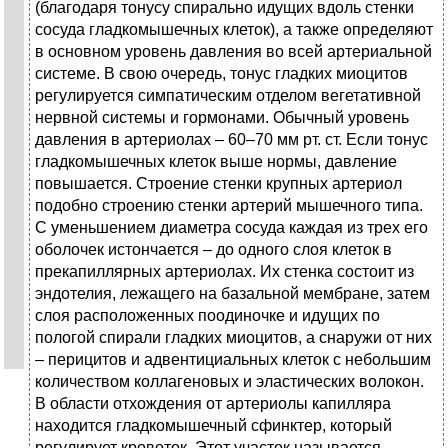
(благодаря тонусу спирально идущих вдоль стенки
сосуда гладкомышечных клеток), а также определяют
в основном уровень давления во всей артериальной
системе. В свою очередь, тонус гладких миоцитов
регулируется симпатическим отделом вегетативной
нервной системы и гормонами. Обычный уровень
давления в артериолах – 60–70 мм рт. ст. Если тонус
гладкомышечных клеток выше нормы, давление
повышается. Строение стенки крупных артериол
подобно строению стенки артерий мышечного типа.
С уменьшением диаметра сосуда каждая из трех его
оболочек истончается – до одного слоя клеток в
прекапиллярных артериолах. Их стенка состоит из
эндотелия, лежащего на базальной мембране, затем
слоя расположенных поодиночке и идущих по
пологой спирали гладких миоцитов, а снаружи от них
– перицитов и адвентициальных клеток с небольшим
количеством коллагеновых и эластических волокон.
В области отхождения от артериолы капилляра
находится гладкомышечный сфинктер, который
регулирует кровоток. Этот участок называется