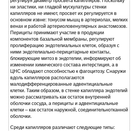
регулируя диаметр просвета капилляров. Поскольку
ни эластики, ни гладкой мускулатуры стенки
капилляров не имеют, просвет их регулируется в
основном извне: тонусом мышц в артериолах, мелких
венах и работой артериоловенулярных анастомозов.
Перициты принимают участие в продукции
компонентов базальной мембраны, регулируют
пролиферацию эндотелиальных клеток, образуя с
ними эндотелиально-перицитарные контакты,
блокирующие митоз в эндотелии, информируют об
изменении химического состава интерстиция, а в
ЦНС обладают способностью к фагоцитозу. Снаружи
вдоль капилляров располагаются
малодифференцированные адвентициальные
клетки. Таким образом, в стенке капилляра эндотелий
можно рассматривать как остаток внутренней
оболочки сосуда, а перициты и адвентициальные
клетки – как остаток наружной, соединительнотканной
оболочки.
Среди капилляров различают следующие типы: