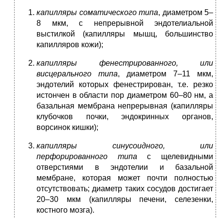
капилляры соматического типа
, диаметром 5–
8 мкм, с непрерывной эндотелиальной
выстилкой (капилляры мышц, большинство
капилляров кожи);
капилляры
фенестрированного,
или
висцерального
типа
, диаметром 7–11 мкм,
эндотелий которых фенестрирован, т.е. резко
истончен в области пор диаметром 60–80 нм, а
базальная мембрана непрерывная (капилляры
клубочков почки, эндокринных органов,
ворсинок кишки);
капилляры синусоидного, или
перфорированного
типа
с щелевидными
отверстиями в эндотелии и базальной
мембране, которая может почти полностью
отсутствовать; диаметр таких сосудов достигает
20–30 мкм (капилляры печени, селезенки,
костного мозга).