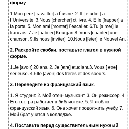
форму.
1.Mon pere [travailler] a l`usine. 2. Il [ etudier] a
l`Universite. 3.Nous [chercher] ct livre. 4. Elle [frapper] a
la porte. 5. Mon ami [monter] l`escalier. 6.Tu [aimer] le
francais. 7.Je [habiter] Kourgan.8. Vous [chanter] une
chanson. 9.Ils nous [inviter]. 10.Nous [feter] le Nouvel An.
2.
Раскройте
скобки
,
поставьте
глагол
в
нужной
форме
.
1.Je [avoir] 20 ans. 2. Je [etre] etudiant.3. Vous [ etre]
serieuse. 4.Elle [avoir] des freres et des soeurs.
3. Переведите на французский язык.
1. Я студент. 2. Мой отец- музыкант. 3. Он рeжиссер. 4.
Его сестра работает в библиотеке. 5. Я люблю
французский язык. 6. Она хочет продолжить учебу. 7.
Мой брат учится в колледже.
4. Поставьте перед существительным нужный