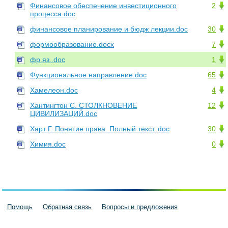
Финансовое обеспечение инвестиционного
2
процесса.doc
финансовое планирование и бюдж лекции.doc
30
формообразование.docx
7
фр.яз..doc
1
Функциональное направление.doc
65
Хамелеон.doc
4
Хантингтон С. СТОЛКНОВЕНИЕ
12
ЦИВИЛИЗАЦИЙ.doc
Харт Г. Понятие права. Полный текст..doc
30
Химия.doc
0
Помощь
Обратная связь
Вопросы и предложения