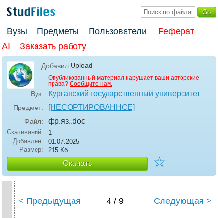
Вузы
Предметы
Пользователи
Реферат
AI
Заказать работу
Upload
Добавил:
Опубликованный материал нарушает ваши авторские
права?
Сообщите нам.
Курганский государственный университет
Вуз:
[НЕСОРТИРОВАННОЕ]
Предмет:
фр.яз.
.doc
Файл:
Скачиваний:
1
Добавлен:
01.07.2025
Размер:
215 Кб
☆
Скачать
< Предыдущая
4 / 9
Следующая >