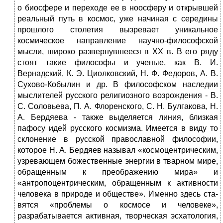
о биосфере и переходе ее в ноосферу и открывшей
реальный путь в космос, уже начиная с середины
про­шлого столетия вызревает уникальное
космическое направление научно-фи­ло­софской
мысли, широко развернувшееся в XX в. В его ряду
стоят такие фило­со­фы и ученые, как В. И.
Вернадский, К. Э. Циолковский, Н. Ф. Федоров, А. В.
Су­хово-Кобылин и др. В философском наследии
мыслителей русского религиоз­ного возрождения - В.
С. Соловьева, П. А. Флоренского, С. Н. Булгакова, Н.
А. Бер­дяева - также выделяется линия, близкая
пафосу идей русского космизма. Имеет­ся в виду то
склонение в русской православной философии,
которое Н. А. Бер­дяев называл «космоцентрическим,
узревающем божественные энергии в твар­ном мире,
обращенным к преображению мира» и
«антропоцентрическим, обра­щенным к активности
человека в природе и обществе». Именно здесь ста­
вятся «проблемы о космосе и человеке»,
разрабатывается активная, творческая эсхато­логия,