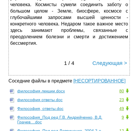
человека. Космисты сумели соединить заботу о
большом целом - Земле, биосфере, космосе с
глубочайшими запросами высшей ценности -
конкретного человека. Недаром такое важное место
здесь за­нимают проблемы, связанные с
преодолением болезни и смерти и достижением
бессмертия.
1 / 4
Следующая >
Соседние файлы в предмете
[НЕСОРТИРОВАННОЕ]
философия лекции.docx
80
философия ответы.doc
23
Философия, ответы.doc
49
Философия_Под ред Г.В. Андрейченко, В.Д.
9
Грачев....doc
Философия_Под ред Лавриненко_2004 2-е
12