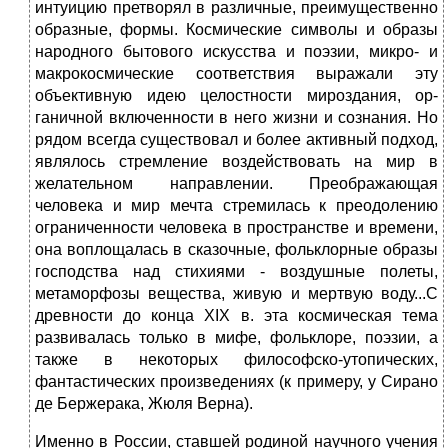
интуицию претворял в различные, преимущественно
образные, формы. Космические симво­лы и образы
народного бытового искусства и поэзии, микро- и
макрокосмиче­ские соответствия выражали эту
объективную идею целостности мироздания, ор­
ганичной включенности в него жизни и сознания. Но
рядом всегда существовал и более активный подход,
являлось стремление воздействовать на мир в
желатель­ном направлении. Преображающая
человека и мир мечта стремилась к преодо­лению
ограниченности человека в пространстве и времени,
она воплощалась в сказочные, фольклорные образы
господства над стихиями - воздушные полеты,
метаморфозы вещества, живую и мертвую воду...С
древности до конца XIX в. эта космическая тема
развивалась только в мифе, фольклоре, поэзии, а
также в неко­торых философско-утопических,
фантастических произведениях (к примеру, у Сирано
де Бержерака, Жюля Верна).
Именно в России, ставшей родиной научного учения