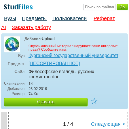
Вузы
Предметы
Пользователи
Реферат
AI
Заказать работу
Upload
Добавил:
Опубликованный материал нарушает ваши авторские
права?
Сообщите нам.
Курганский государственный университет
Вуз:
[НЕСОРТИРОВАННОЕ]
Предмет:
Философские взгляды русских
Файл:
космистов
.doc
Скачиваний:
18
Добавлен:
26.02.2016
Размер:
74 Кб
☆
Скачать
1 / 4
Следующая >