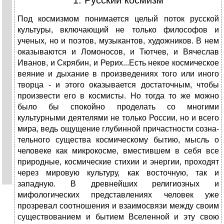
1. Русский космизм
Под космизмом понимается целый поток русской
культуры, включающий не только философов и
ученых, но и поэтов, музыкантов, художников. В нем
ока­зы­ваются и Ломоносов, и Тютчев, и Вячеслав
Иванов, и Скрябин, и Рерих...Есть не­кое космическое
веяние и дыхание в произведениях того или иного
творца - и этого оказывается достаточным, чтобы
произвести его в космисты. Но тогда то же можно
было бы спокойно проделать со многими
культурными деятелями не только России, но и всего
мира, ведь ощущение глубинной причастности созна­
тельного существа космическому бытию, мысль о
человеке как микрокосме, вме­стившем в себя все
природные, космические стихии и энергии, проходят
через мировую культуру, как восточную, так и
западную. В древнейших религиозных и
мифологических представлениях человек уже
прозревал соотношения и взаимо­связи между своим
существованием и бытием Вселенной и эту свою