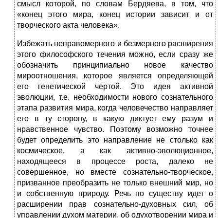
смысл которой, по словам Бердяева, в том, что
«конец этого мира, конец истории зависит и от
творческого акта человека».
Избежать неправомерного и безмерного расширения
этого философского тече­ния можно, если сразу же
обозначить принципиально новое качество
мироотно­шения, которое является определяющей
его генетической чертой. Это идея ак­тивной
эволюции, т.е. необходимости нового сознательного
этапа развития ми­ра, когда человечество направляет
его в ту сторону, в какую диктует ему разум и
нравственное чувство. Поэтому возможно точнее
будет определить это направ­ле­ние не столько как
космическое, а как активно-эволюционное,
находящееся в процессе роста, далеко не
совершенное, но вместе сознательно-творческое,
при­званное преобразить не только внешний мир, но
и собственную природу. Речь по существу идет о
расширении прав сознательно-духовных сил, об
управлении ду­хом материи, об одухотворении мира и