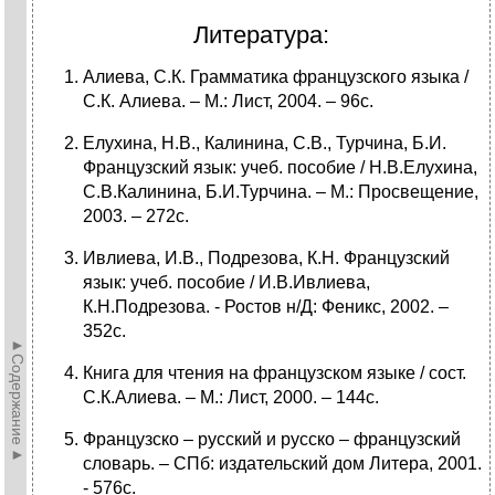
Литература:
Алиева, С.К. Грамматика французского языка /
С.К. Алиева. – М.: Лист, 2004. – 96с.
Елухина, Н.В., Калинина, С.В., Турчина, Б.И.
Французский язык: учеб. пособие / Н.В.Елухина,
С.В.Калинина, Б.И.Турчина. – М.: Просвещение,
2003. – 272с.
Ивлиева, И.В., Подрезова, К.Н. Французский
язык: учеб. пособие / И.В.Ивлиева,
К.Н.Подрезова. - Ростов н/Д: Феникс, 2002. –
352с.
►Содержание►
Книга для чтения на французском языке / сост.
С.К.Алиева. – М.: Лист, 2000. – 144с.
Французско – русский и русско – французский
словарь. – СПб: издательский дом Литера, 2001.
- 576с.