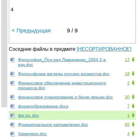
4
< Предыдущая
9 / 9
Соседние файлы в предмете
[НЕСОРТИРОВАННОЕ]
Философия_Под ред Лавриненко_2004 2-е
12
изд.doc
Философские взгляды русских космистов.doc
18
Финансовое обеспечение инвестиционного
2
процесса.doc
финансовое планирование и бюдж лекции.doc
30
формообразование.docx
7
фр.яз..doc
1
Функциональное направление.doc
65
Хамелеон.doc
4