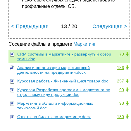
профильные отделы СБ.
< Предыдущая
13 / 20
Следующая >
Соседние файлы в предмете
Маркетинг
CRM системы в маркетинге - развернутый обзор
70
темы.doc
Анализ и организация маркетинговой
186
деятельности на предприятии.docx
Курсовая работа - Жизненный цикл товара.doc
257
Курсовая Разработка программы маркетинга по
90
отдельному виду продукции.doc
Маркетинг в области информационных
98
технологий.doc
Ответы на билеты по маркетингу.docx
180