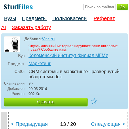
Вузы
Предметы
Пользователи
Реферат
AI
Заказать работу
Vezen
Добавил:
Опубликованный материал нарушает ваши авторские
права?
Сообщите нам.
Коломенский институт филиал МГМУ
Вуз:
Маркетинг
Предмет:
CRM системы в маркетинге - развернутый
Файл:
обзор темы
.doc
Скачиваний:
70
Добавлен:
20.06.2014
Размер:
902 Кб
☆
Скачать
< Предыдущая
13 / 20
Следующая >