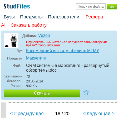
Вузы
Предметы
Пользователи
Реферат
AI
Заказать работу
Vezen
Добавил:
Опубликованный материал нарушает ваши авторские
права?
Сообщите нам.
Коломенский институт филиал МГМУ
Вуз:
Маркетинг
Предмет:
CRM системы в маркетинге - развернутый
Файл:
обзор темы
.doc
Скачиваний:
70
Добавлен:
20.06.2014
Размер:
902 Кб
☆
Скачать
< Предыдущая
18 / 20
Следующая >