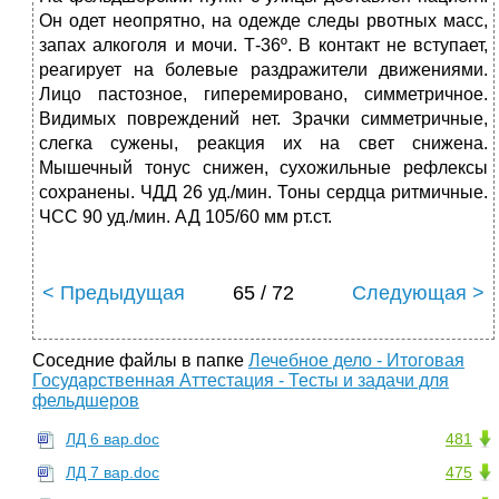
Он одет неопрятно, на одежде следы рвотных масс,
запах алкоголя и мочи. Т-36º. В контакт не вступает,
реагирует на болевые раздражители движениями.
Лицо пастозное, гиперемировано, симметричное.
Видимых повреждений нет. Зрачки симметричные,
слегка сужены, реакция их на свет снижена.
Мышечный тонус снижен, сухожильные рефлексы
сохранены. ЧДД 26 уд./мин. Тоны сердца ритмичные.
ЧСС 90 уд./мин. АД 105/60 мм рт.ст.
< Предыдущая
65 / 72
Следующая >
Соседние файлы в папке
Лечебное дело - Итоговая
Государственная Аттестация - Тесты и задачи для
фельдшеров
ЛД 6 вар.doc
481
ЛД 7 вар.doc
475