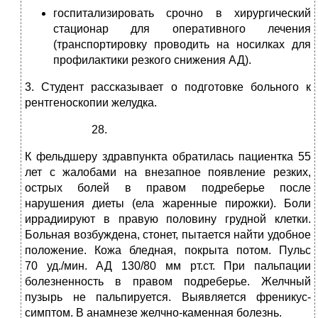
госпитализировать срочно в хирургический
стационар для оперативного лечения
(транспортировку проводить на носилках для
профилактики резкого снижения АД).
3. Студент рассказывает о подготовке больного к
рентгеноскопии желудка.
К фельдшеру здравпункта обратилась пациентка 55
лет с жалобами на внезапное появление резких,
острых болей в правом подреберье после
нарушения диеты (ела жаренные пирожки). Боли
иррадиируют в правую половину грудной клетки.
Больная возбуждена, стонет, пытается найти удобное
положение. Кожа бледная, покрыта потом. Пульс
70 уд./мин. АД 130/80 мм рт.ст. При пальпации
болезненность в правом подреберье. Желчный
пузырь не пальпируется. Выявляется френикус-
симптом. В анамнезе желчно-каменная болезнь.