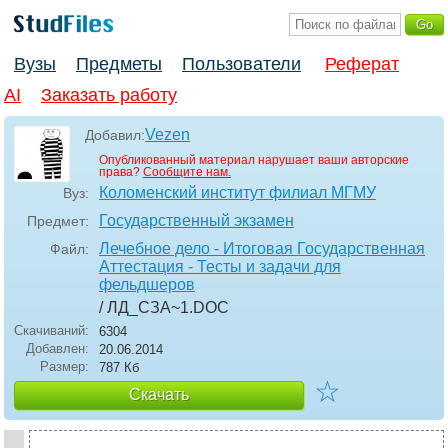
Вузы
Предметы
Пользователи
Реферат
AI
Заказать работу
Vezen
Добавил:
Опубликованный материал нарушает ваши авторские
права?
Сообщите нам.
Коломенский институт филиал МГМУ
Вуз:
Государственный экзамен
Предмет:
Лечебное дело - Итоговая Государственная
Файл:
Аттестация - Тесты и задачи для
фельдшеров
/ ЛД_СЗА~1
.DOC
Скачиваний:
6304
Добавлен:
20.06.2014
Размер:
787 Кб
☆
Скачать