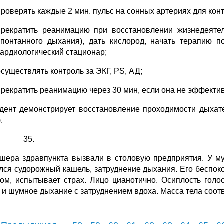
проверять каждые 2 мин. пульс на сонных артериях для ко
прекратить реанимацию при восстановлении жизнедеятел
спонтанного дыхания), дать кислород, начать терапию 
кардиологический стационар;
осуществлять контроль за ЭКГ, PS, АД;
прекратить реанимацию через 30 мин, если она не эффектив
удент демонстрирует восстановление проходимости дыхат
.
шера здравпункта вызвали в столовую предприятия. У м
лся судорожный кашель, затруднение дыхания. Его беспокои
дом, испытывает страх. Лицо цианотично. Осиплость гол
 и шумное дыхание с затруднением вдоха. Масса тела соотв