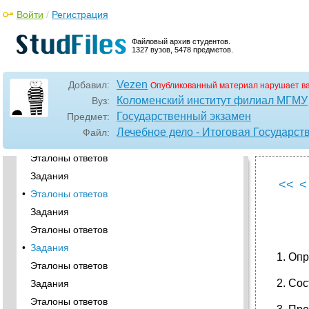
Войти
Эталоны ответов
/
Регистрация
Задания
Файловый архив студентов.
Эталоны ответов
1327 вузов, 5478 предметов.
•
Задания
Vezen
Добавил:
Эталоны ответов
Опубликованный материал нарушает в
Коломенский институт филиал МГМУ
Вуз:
Задания
Государственный экзамен
Предмет:
Эталоны ответов
Лечебное дело - Итоговая Государст
Файл:
•
Задания
Эталоны ответов
Задания
<<
<
•
Эталоны ответов
Задания
Эталоны ответов
•
Задания
1. Оп
Эталоны ответов
2. Со
Задания
Эталоны ответов