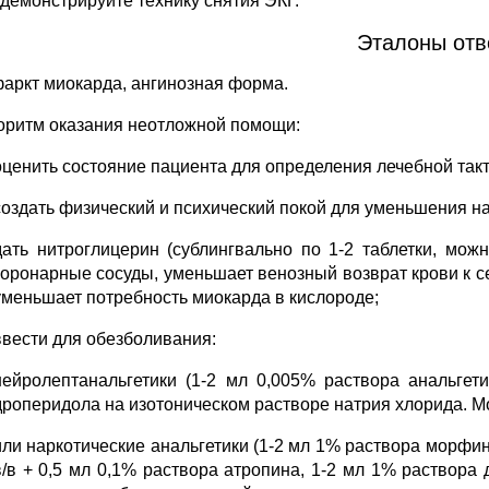
одемонстрируйте технику снятия ЭКГ.
Эталоны отв
фаркт миокарда, ангинозная форма.
горитм оказания неотложной помощи:
оценить состояние пациента для определения лечебной такт
создать физический и психический покой для уменьшения на
дать нитроглицерин (сублингвально по 1-2 таблетки, мож
коронарные сосуды, уменьшает венозный возврат крови к с
уменьшает потребность миокарда в кислороде;
ввести для обезболивания:
нейролептанальгетики (1-2 мл 0,005% раствора анальге
дроперидола на изотоническом растворе натрия хлорида. М
или наркотические анальгетики (1-2 мл 1% раствора морфи
в/в + 0,5 мл 0,1% раствора атропина, 1-2 мл 1% раствора