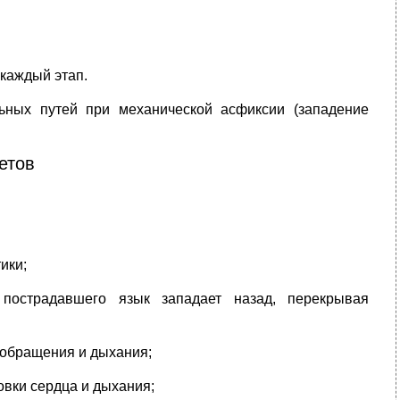
 каждый этап.
ьных путей при механической асфиксии (западение
етов
ики;
у пострадавшего язык западает назад, перекрывая
ообращения и дыхания;
овки сердца и дыхания;