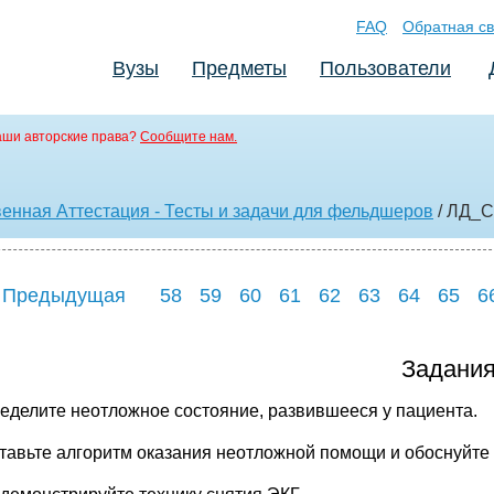
FAQ
Обратная св
Вузы
Предметы
Пользователи
аши авторские права?
Сообщите нам.
венная Аттестация - Тесты и задачи для фельдшеров
/ ЛД_
 Предыдущая
58
59
60
61
62
63
64
65
6
Задани
ределите неотложное состояние, развившееся у пациента.
ставьте алгоритм оказания неотложной помощи и обоснуйте