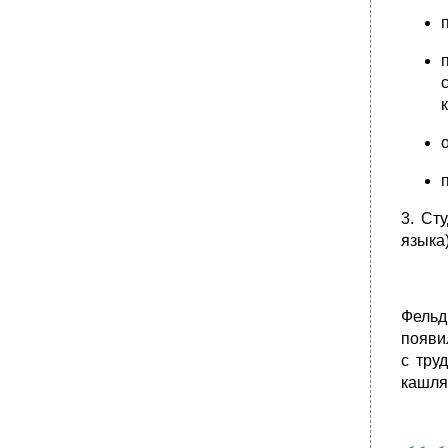
3. Ст
языка)
Фельд
появи
с тру
кашля