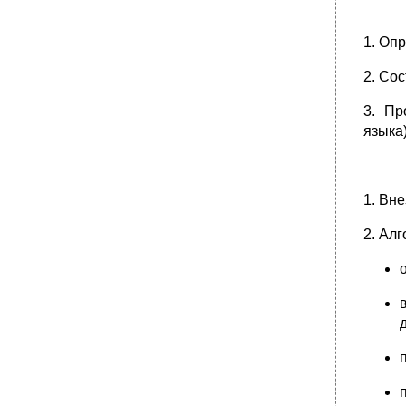
1. Оп
2. Со
3. Пр
языка)
1. Вн
2. Ал