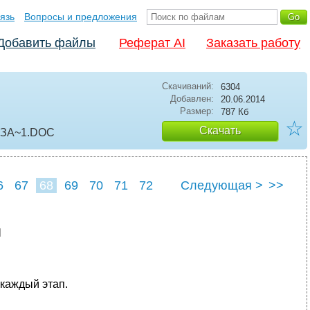
язь
Вопросы и предложения
Добавить файлы
Реферат AI
Заказать работу
Скачиваний:
6304
Добавлен:
20.06.2014
Размер:
787 Кб
☆
Скачать
СЗА~1
.DOC
6
67
68
69
70
71
72
Следующая >
>>
я
 каждый этап.