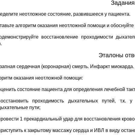
Задания
ределите неотложное состояние, развившееся у пациента.
ставьте алгоритм оказания неотложной помощи и обоснуйте
одемонстрируйте восстановление проходимости дыхател
.
Эталоны отв
езапная сердечная (коронарная) смерть. Инфаркт миокарда.
горитм оказания неотложной помощи:
оценить состояние пациента для определения лечебной такт
восстановить проходимость дыхательных путей, т.к. 
дыхательные пути;
провести 1 прекардиальный удар для восстановления кров
приступить к закрытому массажу сердца и ИВЛ в виду остан