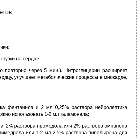
етов
ики;
грузки на сердце;
но повторно через 5 мин.). Нитроглицерин расширяет
ердцу, улучшает метаболические процессы в миокарде,
тика фентанила и 2 мл 0,25% раствора нейролептика
ожно использовать 1-2 мл таламонала;
на, 2% раствора промедола или 2% раствора омнапона
 димедрола или 1-2 мл 2,5% раствора пипольфена для