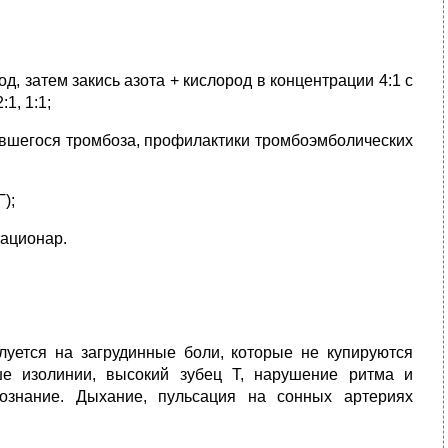
д, затем закись азота + кислород в концентрации 4:1 с
1, 1:1;
авшегося тромбоза, профилактики тромбоэмболических
);
тационар.
уется на загрудинные боли, которые не купируются
е изолинии, высокий зубец Т, нарушение ритма и
ознание. Дыхание, пульсация на сонных артериях