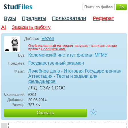
Вузы
Предметы
Пользователи
Реферат
AI
Заказать работу
Vezen
Добавил:
Опубликованный материал нарушает ваши авторские
права?
Сообщите нам.
Коломенский институт филиал МГМУ
Вуз:
Государственный экзамен
Предмет:
Лечебное дело - Итоговая Государственная
Файл:
Аттестация - Тесты и задачи для
фельдшеров
/ ЛД_СЗА~1
.DOC
Скачиваний:
6304
Добавлен:
20.06.2014
Размер:
787 Кб
☆
Скачать