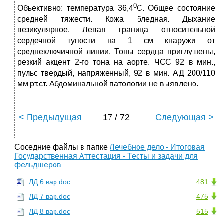
0
Объективно: температура 36,4
С. Общее состояние
средней тяжести. Кожа бледная. Дыхание
везикулярное. Левая граница относительной
сердечной тупости на 1 см кнаружи от
среднеключичной линии. Тоны сердца приглушены,
резкий акцент 2-го тона на аорте. ЧСС 92 в мин.,
пульс твердый, напряженный, 92 в мин. АД 200/110
мм рт.ст. Абдоминальной патологии не выявлено.
< Предыдущая
17 / 72
Следующая >
Соседние файлы в папке
Лечебное дело - Итоговая
Государственная Аттестация - Тесты и задачи для
фельдшеров
ЛД 6 вар.doc
481
ЛД 7 вар.doc
475
ЛД 8 вар.doc
515