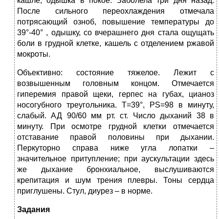
кашле, одышка в покое. Заболела три дня назад.
После сильного переохлаждения отмечала
потрясающий озноб, повышение температуры до
39°-40° , одышку, со вчерашнего дня стала ощущать
боли в грудной клетке, кашель с отделением ржавой
мокроты.
Объективно: состояние тяжелое. Лежит с
возвышенным головным концом. Отмечается
гиперемия правой щеки, герпес на губах, цианоз
носогубного треугольника. Т=39°, PS=98 в минуту,
слабый. АД 90/60 мм рт. ст. Число дыханий 38 в
минуту. При осмотре грудной клетки отмечается
отставание правой половины при дыхании.
Перкуторно справа ниже угла лопатки –
значительное притупление; при аускультации здесь
же дыхание бронхиальное, выслушиваются
крепитация и шум трения плевры. Тоны сердца
приглушены. Стул, диурез – в норме.
Задания