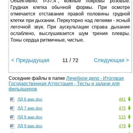
Объективно: t=37,4°, кожные покровы розовые.
Грудная клетка обычной формы. При осмотре
отмечается отставание правой половины грудной
клетки при дыхании. Перкуторно над легкими - ясный
легочной звук. При аускультации справа дыхание
ослаблено, выслушивается шум трения плевры.
Тоны сердца ритмичные, чистые.
< Предыдущая
11 / 72
Следующая >
Соседние файлы в папке
Лечебное дело - Итоговая
Государственная Аттестация - Тесты и задачи для
фельдшеров
ЛД 6 вар.doc
481
ЛД 7 вар.doc
475
ЛД 8 вар.doc
515
ЛД 9 вар.doc
478