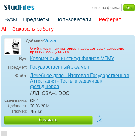
Вузы
Предметы
Пользователи
Реферат
AI
Заказать работу
Vezen
Добавил:
Опубликованный материал нарушает ваши авторские
права?
Сообщите нам.
Коломенский институт филиал МГМУ
Вуз:
Государственный экзамен
Предмет:
Лечебное дело - Итоговая Государственная
Файл:
Аттестация - Тесты и задачи для
фельдшеров
/ ЛД_СЗА~1
.DOC
Скачиваний:
6304
Добавлен:
20.06.2014
Размер:
787 Кб
☆
Скачать