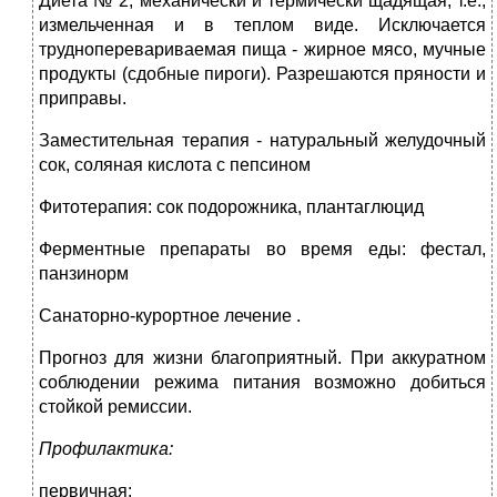
Диета № 2, механически и термически щадящая, т.е.,
измельченная и в теплом виде. Исключается
трудноперевариваемая пища ‑ жирное мясо, мучные
продукты (сдобные пироги). Разрешаются пряности и
приправы.
Заместительная терапия ‑ натуральный желудочный
сок, соляная кислота с пепсином
Фитотерапия: сок подорожника, плантаглюцид
Ферментные препараты во время еды: фестал,
панзинорм
Санаторно-курортное лечение .
Прогноз для жизни благоприятный. При аккуратном
соблюдении режима питания возможно добиться
стойкой ремиссии.
Профилактика:
первичная: