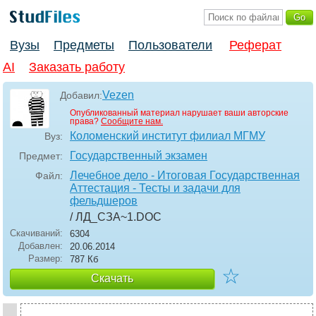
Вузы
Предметы
Пользователи
Реферат
AI
Заказать работу
Vezen
Добавил:
Опубликованный материал нарушает ваши авторские
права?
Сообщите нам.
Коломенский институт филиал МГМУ
Вуз:
Государственный экзамен
Предмет:
Лечебное дело - Итоговая Государственная
Файл:
Аттестация - Тесты и задачи для
фельдшеров
/ ЛД_СЗА~1
.DOC
Скачиваний:
6304
Добавлен:
20.06.2014
Размер:
787 Кб
☆
Скачать