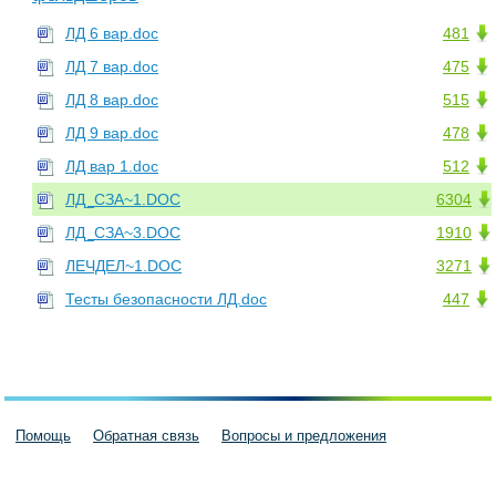
ЛД 6 вар.doc
481
ЛД 7 вар.doc
475
ЛД 8 вар.doc
515
ЛД 9 вар.doc
478
ЛД вар 1.doc
512
ЛД_СЗА~1.DOC
6304
ЛД_СЗА~3.DOC
1910
ЛЕЧДЕЛ~1.DOC
3271
Тесты безопасности ЛД.doc
447
Помощь
Обратная связь
Вопросы и предложения
Пользовательское соглашение
Политика конфиденциальности