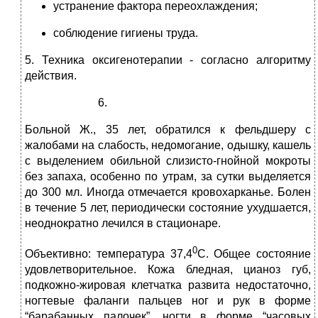
устранение фактора переохлаждения;
соблюдение гигиены труда.
5. Техника оксигенотерапии ‑ согласно алгоритму
действия.
Больной Ж., 35 лет, обратился к фельдшеру с
жалобами на слабость, недомогание, одышку, кашель
с выделением обильной слизисто-гнойной мокроты
без запаха, особенно по утрам, за сутки выделяется
до 300 мл. Иногда отмечается кровохарканье. Болен
в течение 5 лет, периодически состояние ухудшается,
неоднократно лечился в стационаре.
0
Объективно: температура 37,4
С. Общее состояние
удовлетворительное. Кожа бледная, цианоз губ,
подкожно-жировая клетчатка развита недостаточно,
ногтевые фаланги пальцев ног и рук в форме
“барабанных палочек”, ногти в форме “часовых