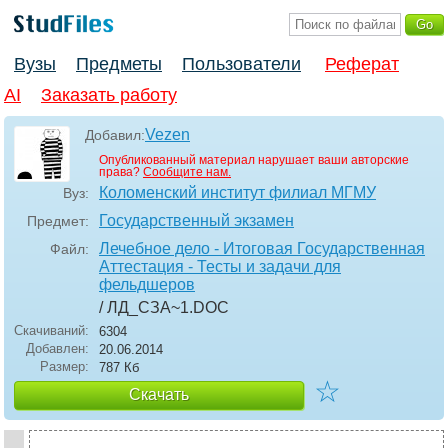
Вузы
Предметы
Пользователи
Реферат
AI
Заказать работу
Vezen
Добавил:
Опубликованный материал нарушает ваши авторские
права?
Сообщите нам.
Коломенский институт филиал МГМУ
Вуз:
Государственный экзамен
Предмет:
Лечебное дело - Итоговая Государственная
Файл:
Аттестация - Тесты и задачи для
фельдшеров
/ ЛД_СЗА~1
.DOC
Скачиваний:
6304
Добавлен:
20.06.2014
Размер:
787 Кб
☆
Скачать