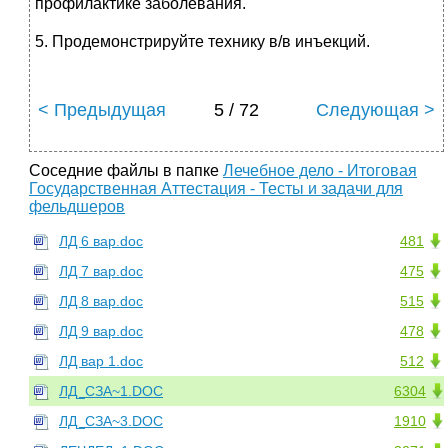
профилактике заболевания.
5. Продемонстрируйте технику в/в инъекций.
< Предыдущая
5 / 72
Следующая >
Соседние файлы в папке
Лечебное дело - Итоговая
Государственная Аттестация - Тесты и задачи для
фельдшеров
ЛД 6 вар.doc
481
ЛД 7 вар.doc
475
ЛД 8 вар.doc
515
ЛД 9 вар.doc
478
ЛД вар 1.doc
512
ЛД_СЗА~1.DOC
6304
ЛД_СЗА~3.DOC
1910