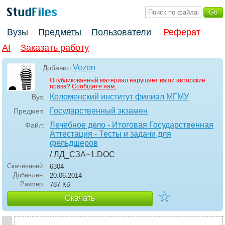
Вузы
Предметы
Пользователи
Реферат
AI
Заказать работу
Vezen
Добавил:
Опубликованный материал нарушает ваши авторские
права?
Сообщите нам.
Коломенский институт филиал МГМУ
Вуз:
Государственный экзамен
Предмет:
Лечебное дело - Итоговая Государственная
Файл:
Аттестация - Тесты и задачи для
фельдшеров
/ ЛД_СЗА~1
.DOC
Скачиваний:
6304
Добавлен:
20.06.2014
Размер:
787 Кб
☆
Скачать