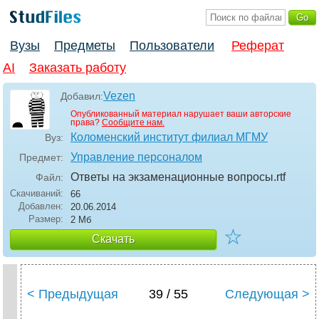
Вузы
Предметы
Пользователи
Реферат
AI
Заказать работу
Vezen
Добавил:
Опубликованный материал нарушает ваши авторские
права?
Сообщите нам.
Коломенский институт филиал МГМУ
Вуз:
Управление персоналом
Предмет:
Ответы на экзаменационные вопросы
.rtf
Файл:
Скачиваний:
66
Добавлен:
20.06.2014
Размер:
2 Мб
☆
Скачать
< Предыдущая
39 / 55
Следующая >