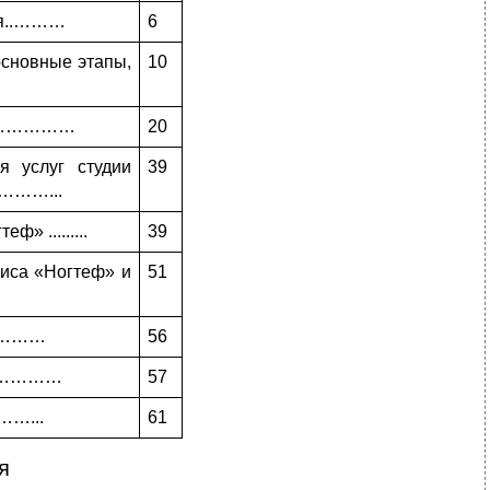
ция..………
6
основные этапы,
10
……………………
20
я услуг студии
39
………...
» .........
39
виса «Ногтеф» и
51
………
56
………………
57
……...
61
я