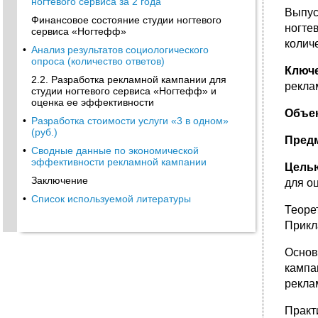
ногтевого сервиса за 2 года
Выпус
Финансовое состояние студии ногтевого
ногте
сервиса «Ногтефф»
количе
•
Анализ результатов социологического
опроса (количество ответов)
Ключ
2.2. Разработка рекламной кампании для
рекла
студии ногтевого сервиса «Ногтефф» и
оценка ее эффективности
Объе
•
Разработка стоимости услуги «3 в одном»
(руб.)
Пред
•
Сводные данные по экономической
эффективности рекламной кампании
Цель
Заключение
для о
•
Список используемой литературы
Теоре
Прикл
Основ
кампа
рекла
Практ