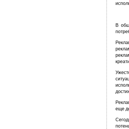
испол
В общ
потре
Рекла
рекла
рекла
креат
Ужест
ситуа
испол
дости
Рекла
еще д
Сегод
потен