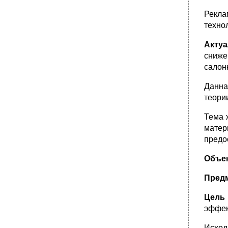
Рекла
техно
Акту
сниже
салон
Данна
теории
Тема 
матер
предо
Объе
Пред
Цель
эффек
Исход