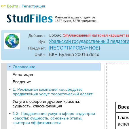
Войти
/
Регистрация
Файловый архив студентов.
1327 вузов, 5479 предметов.
Upload
Добавил:
Опубликованный материал нарушает в
Уральский государственный педагоги
Вуз:
[НЕСОРТИРОВАННОЕ]
Предмет:
ВКР Бузина 20016
.docx
Файл:
•
Оглавление
Аннотация
Введение
•
1. Рекламная кампания как средство
продвижения услуг: теоретический аспект
Услуги в сфере индустрии красоты:
сущность, классификация
Вв
•
1.2. Продвижение услуг в сфере индустрии
Глав
красоты: сущность, основные этапы,
критерии эффективности
асп