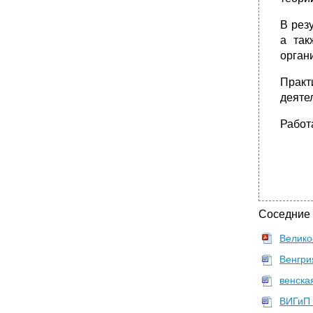
В рез
а так
орган
Практ
деяте
Работ
Соседние
Велико
Венгри
венска
ВИГиП 