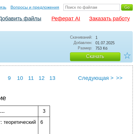
язь
Вопросы и предложения
Добавить файлы
Реферат AI
Заказать работу
Скачиваний:
1
Добавлен:
01.07.2025
Размер:
753 Кб
☆
Скачать
9
10
11
12
13
Следующая >
>>
ие
……
3
: теоретический
6