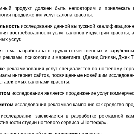
мный продукт должен быть неповторим и привлекать в
логия продвижения услуг салона красоты.
альность
исследования данной выпускной квалификационной
ния востребованности услуг салонов индустрии красоты, 
ных услуг.
я тема разработана в трудах отечественных и зарубежны
 рекламы, психологии и маркетинга. (Девид Огилви, Джек Тр
же рекламирования услуг специалистов по ногтевому серв
иалы интернет сайтов, посвященные новейшим исследовани
ставляемых салонами красоты.
ктом
исследования является продвижение услуг коммерческ
метом
исследования рекламная кампания как средство про
исследования заключается в разработке рекламной кам
тивности студии ногтевого сервиса «Ногтефф».
я из поставленной цели,
задачами
являются: