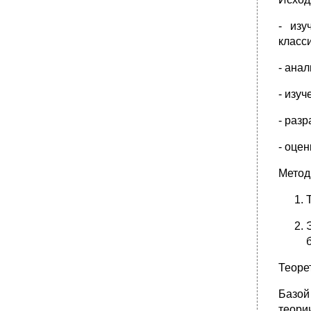
- изу
класс
- ана
- изу
- раз
- оце
Метод
Теоре
Базой
теори