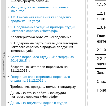
Анализ средств рекламы
1.1.
•
Методы для сохранения постоянных
клиентов:
1.2.
•
1.3. Рекламная кампания как средство
кри
продвижения услуг
•
2. Продвижение услуг на примере студии
1.3.
ногтевого сервиса «Ногтефф»
Гла
Характеристика объекта исследования
ног
2. Подарочные сертификаты для мастеров
ногтевого сервиса в продаже продукция
2.1. 
компании yoko:
◄Содержание◄
•
Состав персонала студии «Ногтефф» за
2.2.
2014-2015 гг.
оце
Возрастные категории персонала на
31.12.2015 г.
Зак
•
Гендерная характеристика персонала
студии на 31.12.2015 г.
Спи
Требования, предъявляемые к кандидату
Прил
Динамика стажа работников студии
ногтевого сервиса «Ногтефф»
•
Динамика текучести кадров в студии