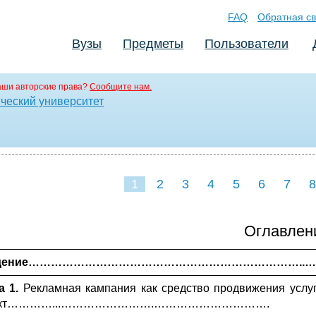
FAQ
Обратная св
Вузы
Предметы
Пользователи
аши авторские права?
Сообщите нам.
ческий университет
1
2
3
4
5
6
7
8
Оглавлен
едение………………………………………………………………..
а 1.
Рекламная кампания как средство продвижения услуг
ект…………...…………………….………………………….