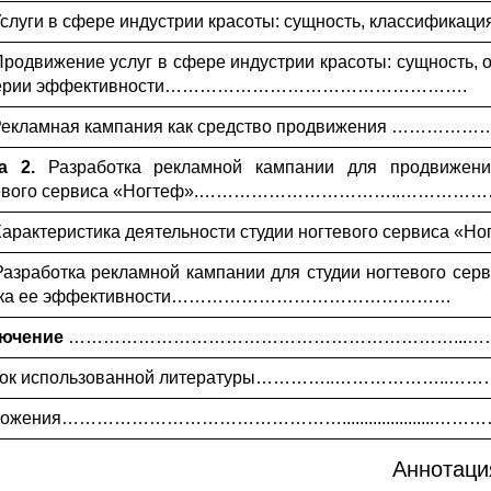
 Услуги в сфере индустрии красоты: сущность, классифика
 Продвижение услуг в сфере индустрии красоты: сущность, 
терии эффективности…………………………………………….
 Рекламная кампания как средство продвижения ……
ва 2.
Разработка рекламной кампании для продвижени
тевого сервиса «Ногтеф».……………………………..……………
Характеристика деятельности студии ногтевого сервиса «Ногтеф
 Разработка рекламной кампании для студии ногтевого сер
нка ее эффективности…………………………………………
лючение
…………………………………………………………...…
сок использованной литературы…………..………………..
ожения………………………………………….....................………
Аннотаци