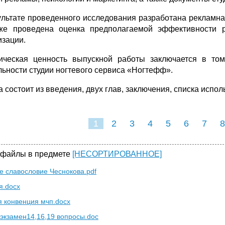
ультате проведенного исследования разработана рекламна
же проведена оценка предполагаемой эффективности 
изации.
ическая ценность выпускной работы заключается в том
льности студии ногтевого сервиса «Ногтефф».
а состоит из введения, двух глав, заключения, списка испо
1
2
3
4
5
6
7
8
 файлы в предмете
[НЕСОРТИРОВАННОЕ]
е славословие Чеснокова.pdf
я.docx
я конвенция мчп.docx
экзамен14,16,19 вопросы.doc