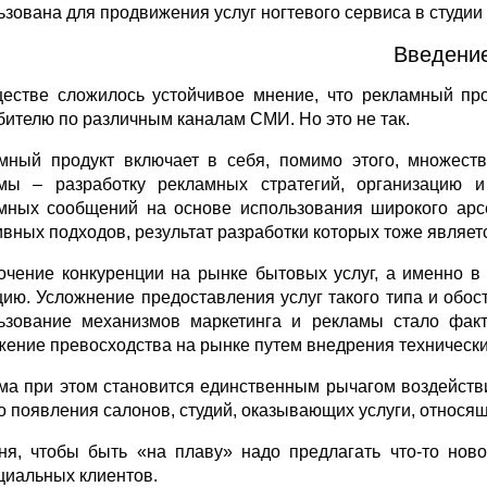
ьзована для продвижения услуг ногтевого сервиса в студи
Введени
естве сложилось устойчивое мнение, что рекламный про
бителю по различным каналам СМИ. Но это не так.
мный продукт включает в себя, помимо этого, множест
мы – разработку рекламных стратегий, организацию 
мных сообщений на основе использования широкого арс
ивных подходов, результат разработки которых тоже явля
очение конкуренции на рынке бытовых услуг, а именно в
цию. Усложнение предоставления услуг такого типа и обос
ьзование механизмов маркетинга и рекламы стало фак
жение превосходства на рынке путем внедрения технически
ма при этом становится единственным рычагом воздействи
о появления салонов, студий, оказывающих услуги, относящ
ня, чтобы быть «на плаву» надо предлагать что-то нов
циальных клиентов.