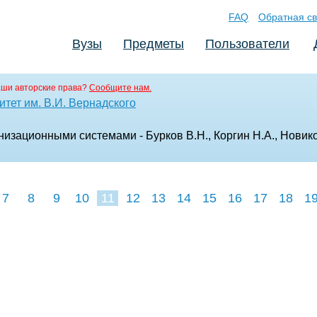
FAQ
Обратная св
Вузы
Предметы
Пользователи
аши авторские права?
Сообщите нам.
тет им. В.И. Вернадского
изационными системами - Бурков В.Н., Коргин Н.А., Новико
7
8
9
10
11
12
13
14
15
16
17
18
1