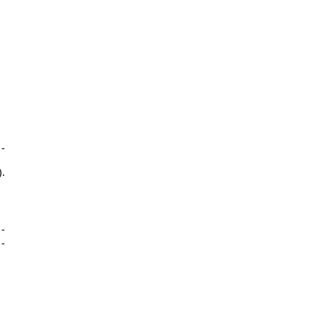
-
).
-
-