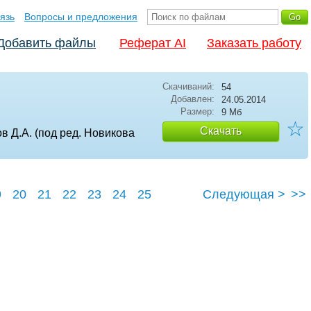
язь
Вопросы и предложения
Добавить файлы
Реферат AI
Заказать работу
Скачиваний:
54
Добавлен:
24.05.2014
Размер:
9 Мб
☆
Скачать
в Д.А. (под ред. Новикова
9
20
21
22
23
24
25
Следующая >
>>