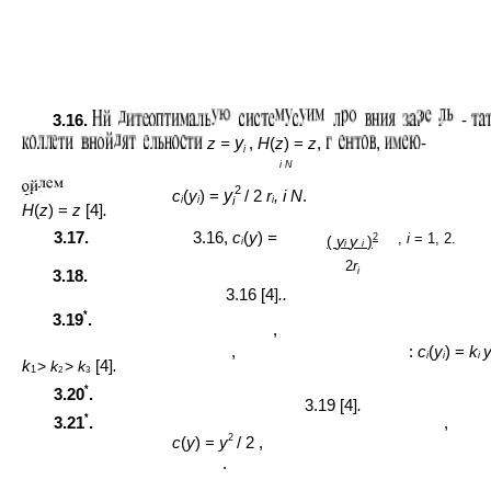
3.16.
-
z =
y
,
H
(
z
) =
z
,
,
-
i
i N
2
c
(
y
) =
y
/ 2
r
, i N
.
i
i
i
i
H
(
z
) =
z
[4]
.
3.17.
3.16,
c
(
y
)
=
,
i
= 1, 2.
2
(
y
y
)
i
i
i
2
r
i
3.18.
3.16 [4]
..
*
3.19
.
,
,
:
c
(
y
) =
k
i
i
i
k
[4]
.
>
k
>
k
1
2
3
*
3.20
.
3.19 [4]
.
*
3.21
.
,
2
c
(
y
) =
y
/ 2 ,
.