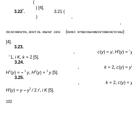
(
) [4]
.
*
3.22
.
3.21 (
)
,
,
,
(
)
[4].
3.23.
i
i
,
c
(
y
) =
y
,
H
(
y
) =
i
1,
i K
,
k
= 2 [5].
3.24.
,
k
= 2,
c
(
y
) =
y
1
1
2
2
H
(
y
) =
–
y
,
H
(
y
) =
y
[5].
3.25.
,
k
= 2,
c
(
y
) =
i
2
i
H
(
y
) =
y
–
y
/
2
r
,
i K
[5].
102