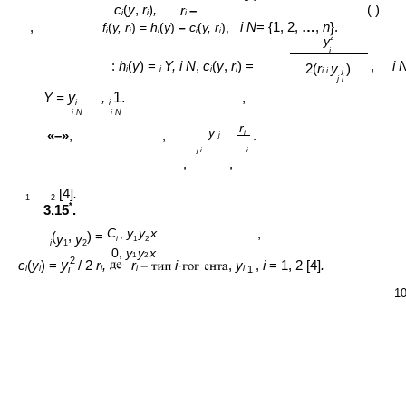
c
(
y
,
r
)
,
( )
r
–
i
i
i
,
i N
= {1, 2,
…
,
n
}.
f
(
y, r
) =
h
(
y
)
–
c
(
y, r
),
i
i
i
i
i
y
2
i
:
h
(
y
) =
Y, i N
,
c
(
y
,
r
) =
,
i 
2(
r
y
)
i
i
i
i
i i
j
j i
Y =
y
,
1.
,
i
i
i N
i N
r
y
«–»
,
,
.
i
j
j i
i
,
,
[4]
.
1
2
*
3.15
.
C
,
y
y
x
,
(
,
) =
y
y
i
1
2
i
1
2
0,
y
y
x
1
2
2
c
(
y
) =
y
/ 2
r
,
r
–
i
-
,
y
,
i
= 1, 2 [4]
.
i
i
i
i
i
i
1
1