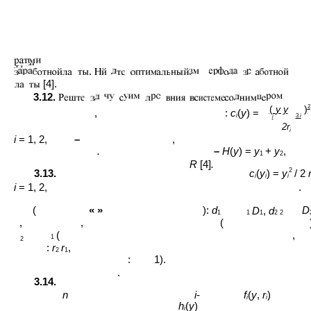
.
[4].
3.12.
(
y y
)
2
,
:
c
(
y
) =
i
3
i
i
2r
i
i
= 1, 2,
–
,
.
–
H
(
y
) =
y
+
y
,
1
2
R
[4]
.
2
3.13.
c
(
y
) =
y
/ 2
i
i
i
i
= 1, 2,
.
(
« »
):
d
D
D
,
d
1
1
1
2 2
,
,
(
(
,
1
2
:
r
r
,
2
1
:
1).
.
3.14.
n
i
-
f
(
y
,
r
)
i
i
h
(
y
)
i