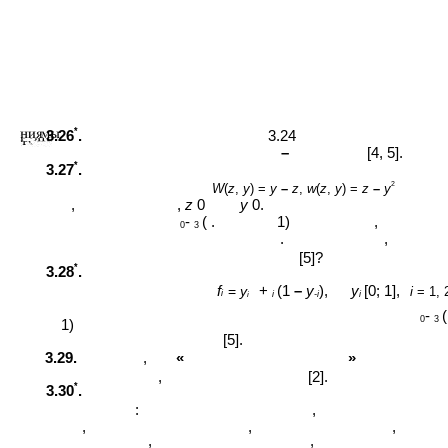
*
3.26
.
3.24
–
[4, 5].
*
3.27
.
2
W
(
z
,
y
) =
y
–
z
,
w
(
z
,
y
) =
z
–
y
,
,
z
0
y
0.
-
( .
1)
,
0
3
.
,
[5]?
*
3.28
.
f
+
(1
–
y
),
y
[0; 1],
=
y
i
= 1, 
i
i
-i
i
i
-
(
0
3
1)
[5].
3.29.
,
«
»
,
[2].
*
3.30
.
:
,
,
,
,
,
,