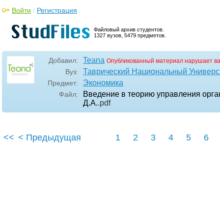
Войти
/
Регистрация
Файловый архив студентов.
1327 вузов, 5479 предметов.
Teana
Добавил:
Опубликованный материал нарушает в
Таврический Национальный Универси
Вуз:
Экономика
Предмет:
Введение в теорию управления орган
Файл:
Д.А.
.pdf
<<
< Предыдущая
1
2
3
4
5
6