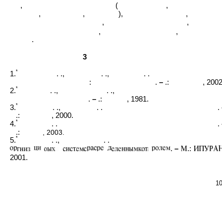
,
(
,
,
,
),
,
,
,
,
,
.
3
*
1.
. .,
. .,
. .
:
.
–
.:
, 2002
*
2.
. .,
. .,
.
–
.:
, 1981.
*
3.
. .,
. .
.
.:
, 2000.
*
4.
. .
.
.:
, 2003.
*
5.
. .,
. .
.
–
.:
2001.
1