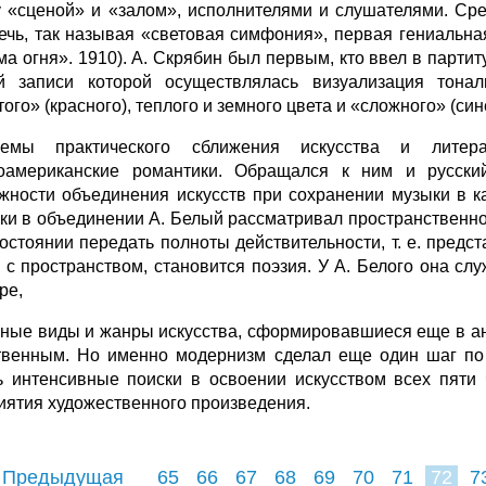
 «сценой» и «залом», исполнителями и слушателями. Ср
ечь, так называя «световая симфония», первая гениальна
ма огня». 1910). А. Скря­бин был первым, кто ввел в парти
й записи которой осуществлялась визуализация тонал
ого» (красного), теплого и земного цвета и «сложного» (си­н
лемы практического сближения искусства и литер
оамериканские ро­мантики. Обращался к ним и русск
жности объединения искусств при сохране­нии музыки в к
ки в объединении А. Белый рассматривал пространственно-
состоя­нии передать полноты действительности, т. е. пред
 с пространством, ста­новится поэзия. У А. Белого она с
ре,
ные виды и жанры искусства, сформировавшиеся еще в ант
твен­ным. Но именно модернизм сделал еще один шаг по
ь интенсивные поиски в освоении искусством всех пяти ч
иятия художественного произведения.
 Предыдущая
65
66
67
68
69
70
71
72
7