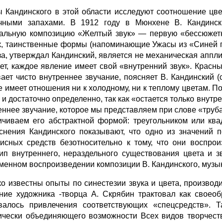
 Кандинского в этой области исследуют соотношение цве
чны­ми запахами. В 1912 году в Мюнхене В. Кандински
альную композицию «Жел­тый звук» — первую «бессюжетн
к, таинственные формы (напоминающие Ужасы из «Синей п
за, утверждал Кандинский, является не механичес­кая аппли
ет, каждое явление имеет свой «внутренний звук». Красны
ает чисто внутреннее звучание, поясняет В. Кандинский (с
е имеет отношения ни к холодному, ни к теплому цветам. По
 и достаточно определенно, так как «ос­тается только внут
еннее звучание, которое мы представляем при сло­ве «труб
ничиваем его абстрактной формой: треугольником или кв
снения Кандин­ского показывают, что одно из значений 
исных средств безотносительно к тому, что они воспрои
ип внутреннего, нераздельного существования цвета и 
менном воспроизведении композиции В. Кандинского, музыку
о известны опыты по синестезии звука и цвета, произ­в
­ние художника -творца А. Скрябин трактовал как своео
валось привлечения соответствующих «спецсредств». Т
ически объединяющего возможности Всех видов творчеств