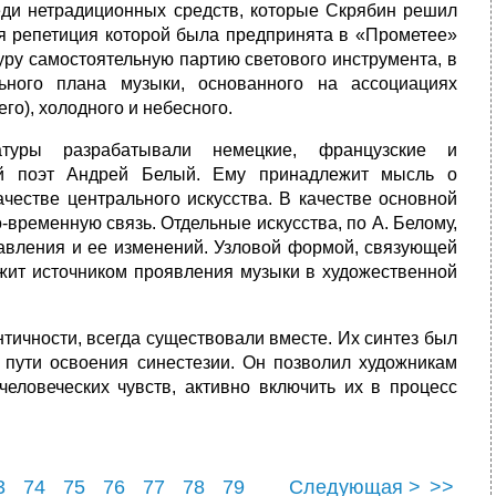
еди нетрадиционных средств, которые Скрябин решил
я репетиция кото­рой была предпринята в «Прометее»
туру самостоятельную партию светового инструмента, в
ьного плана музыки, основанного на ассоциаци­ях
его), холодного и небесного.
атуры разрабатывали немецкие, французские и
ий поэт Андрей Белый. Ему при­надлежит мысль о
ачестве центрального искусства. В качестве основной
временную связь. Отдельные искусства, по А. Белому,
ставления и ее из­менений. Узловой формой, связующей
лужит источником проявления музыки в художественной
ичности, всегда существовали вместе. Их синтез был
 пути освоения синестезии. Он позволил художникам
еловеческих чувств, активно вклю­чить их в процесс
3
74
75
76
77
78
79
Следующая >
>>