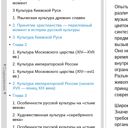
момент
Опыты
3 Культура Киевской Руси
разли
1. Языческая культура древних славян
музык
•
2. Принятие христианства — переломный
цвето
момент в истории русской культуры
синте
•
3. Культура Киевской Руси
предм
вызыв
•
Глава 2
Оно н
1. Культура Московского царства (XIV—XVII
вв.)
время
внутр
2. Культура императорской России
◄Содержание◄
ог­ра
1. Культура Московского царства (XIV—xvi1
Разъя
вв.)
живоп
•
2. Культура императорской России (начало
XVII — конец XIX века)
принц
совре
•
Глава 3
1. Особенности русской культуры на «стыке
Широк
веков»
Значе
2. Художественная культура «серебряного
требо
века»
орган
1. Особенности русской культуры на «стыке