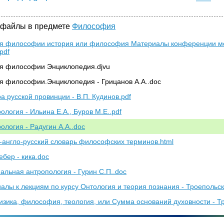
80
81
82
8
 файлы в предмете
Философия
я философии история или философия Материалы конференции мо
.pdf
я философии Энциклопедия.djvu
я философии.Энциклопедия - Грицанов А.А..doc
ра русской провинции - В.П. Кудинов.pdf
ология - Ильина Е.А., Буров М.Е..pdf
ология - Радугин А.А..doc
-англо-русский словарь философских терминов.html
ебер - кика.doc
альная антропология - Гурин С.П..doc
алы к лекциям по курсу Онтология и теория познания - Троепольск
зика, философия, теология, или Сумма оснований духовности - Тр