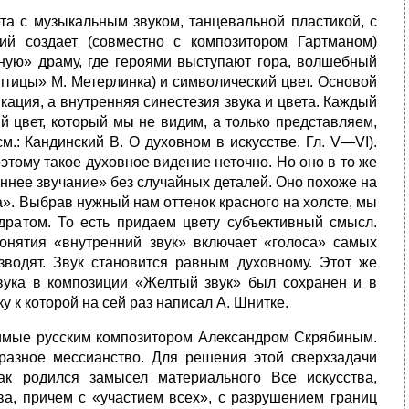
та с музыкальным звуком, танцевальной пластикой, с
й создает (совме­стно с композитором Гартманом)
ую» драму, где героями выступают гора, волшебный
тицы» М. Метерлинка) и символический цвет. Основой
кация, а внутренняя синестезия звука и цвета. Каждый
й цвет, который мы не видим, а только представляем,
м.: Кандинский В. О духовном в искусстве. Гл. V—VI).
этому такое духовное видение неточно. Но оно в то же
реннее звучание» без случайных деталей. Оно похоже на
а». Выбрав нужный нам оттенок красного на холсте, мы
адратом. То есть придаем цвету субъективный смысл.
понятия «внутренний звук» включает «голоса» самых
зводят. Звук становится равным духовному. Этот же
звука в композиции «Желтый звук» был сохранен и в
 к которой на сей раз написал А. Шнитке.
одимые русским композитором Александром Скрябиным.
бразное мес­сианство. Для решения этой сверхзадачи
ак родился замысел материаль­ного Все искусства,
а, причем с «участием всех», с разрушением границ