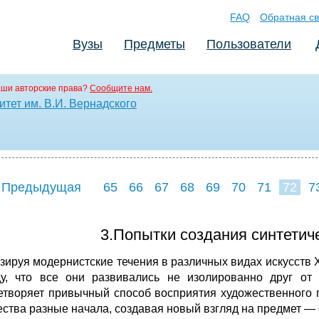
FAQ
Обратная св
Вузы
Предметы
Пользователи
аши авторские права?
Сообщите нам.
тет им. В.И. Вернадского
 Предыдущая
65
66
67
68
69
70
71
72
7
80
81
82
8
3.Попытки создания синтетич
зируя модернистские течения в различных видах искусств X
у, что все они развивались не изолированно друг от 
етворяет привычный способ вос­приятия художественного 
ества разные начала, создавая новый взгляд на предмет 