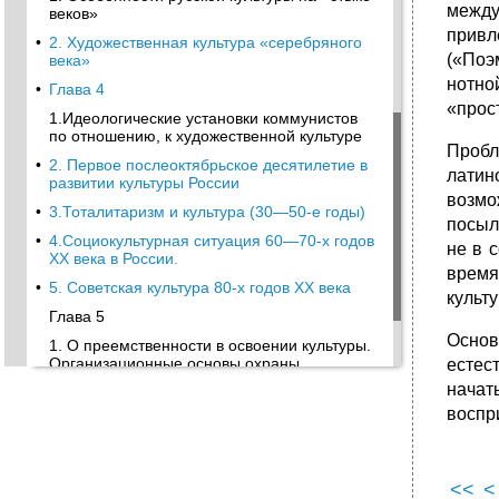
между
веков»
привл
•
2. Художественная культура «серебряного
(«Поэ
века»
нотно
•
Глава 4
«прост
1.Идеологические установки коммунистов
по отношению, к художественной культуре
Проб
•
2. Первое послеоктябрьское десятилетие в
латин
развитии культуры России
возмо
•
3.Тоталитаризм и культура (30—50-е годы)
посыл
•
4.Социокультурная ситуация 60—70-х годов
не в 
XX века в России.
время
•
5. Советская культура 80-х годов XX века
культу
Глава 5
Основ
1. О преемственности в освоении культуры.
Организационные основы охраны
естес
национального культурного наследия.
начат
•
2. Русская усадьба — важнейшая часть
воспр
культурного наследия
•
3. Возрождение религиозно-культовой
культуры.
<<
<