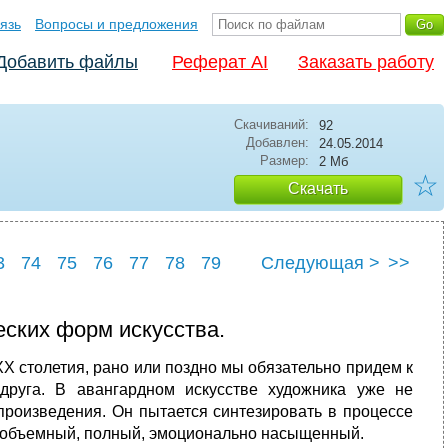
язь
Вопросы и предложения
Добавить файлы
Реферат AI
Заказать работу
Скачиваний:
92
Добавлен:
24.05.2014
Размер:
2 Мб
☆
Скачать
3
74
75
76
77
78
79
Следующая >
>>
3
84
еских форм искусства.
X столетия, рано или поздно мы обязательно придем к
друга. В авангардном искусстве художника уже не
произведения. Он пытается синтезиро­вать в процессе
— объемный, полный, эмоционально насыщенный.