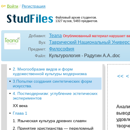
•
Глава 9
Войти
/
Регистрация
1. Противоречие между человеком и
машиной
Файловый архив студентов.
1327 вузов, 5483 предметов.
2. Диалог культур как средство преодоления
1. Противоречие между человеком и
Teana
Добавил:
Опубликованный материал нарушает в
машиной как источник кризиса культуры.
Проблема отчуждения человека от культуры
Таврический Национальный Универси
Вуз:
Философия
Предмет:
•
2. Диалог культур как средство преодоления
их кризиса.
Культурология - Радугин А.А.
.doc
Файл:
•
Глава 10
•
2. Многообразие видов и форм
художественной культуры модернизма
<<
<
•
3.Попытки создания синтетических форм
искусства.
•
4. Постмодернизм: углубление эстетических
экспериментов
XX века
Анали
вывод
•
Глава 1
удовл
1. Языческая культура древних славян
творч
2. Принятие христианства — переломный