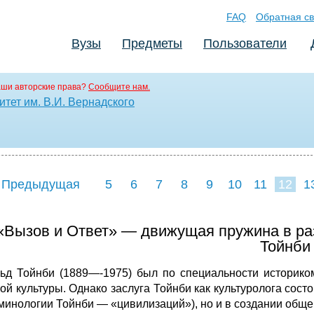
FAQ
Обратная св
Вузы
Предметы
Пользователи
аши авторские права?
Сообщите нам.
тет им. В.И. Вернадского
 Предыдущая
5
6
7
8
9
10
11
12
1
20
21
22
23
«Вызов и Ответ» — движущая пружина в ра
Тойнби
ьд Тойнби (1889—-1975) был по специальности историко
ой культу­ры. Однако заслуга Тойнби как культуролога сост
рминологии Тойнби — «цивилизаций»), но и в создании обще