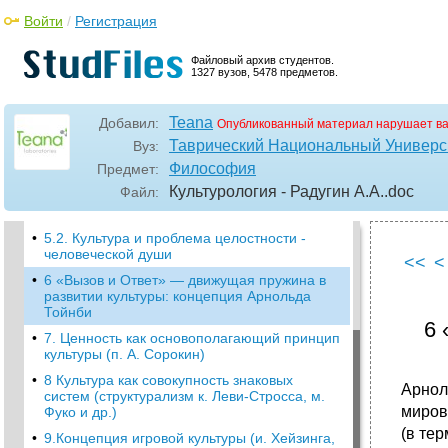
•
3.Человек, творчество, культура в
Войти
/
Регистрация
философии Бердяева
3.1. Свободный человеческий дух как творец
Файловый архив студентов.
кулътуры.
1327 вузов, 5478 предметов.
•
4.Культура и бессознательное начало
человека: концепция Фрейда
Teana
Добавил:
Опубликованный материал нарушает в
•
5. Культура и коллективное
Таврический Национальный Универси
Вуз:
бессознательное: концепция Карла Густава
Философия
Предмет:
Юнга
Культурология - Радугин А.А.
.doc
Файл:
5.1. Коллективное бессознательное и его
архетипы
•
5.2. Культура и проблема целостности -
человеческой души
<<
<
•
6 «Вызов и Ответ» — движущая пружина в
развитии культуры: концепция Арнольда
Тойнби
6 
•
7. Ценность как основополагающий принцип
культуры (п. А. Сорокин)
•
8 Культура как совокупность знаковых
Арнол
систем (структурализм к. Леви-Стросса, м.
миров
Фуко и др.)
(в те
•
9.Концепция игровой культуры (и. Хейзинга,