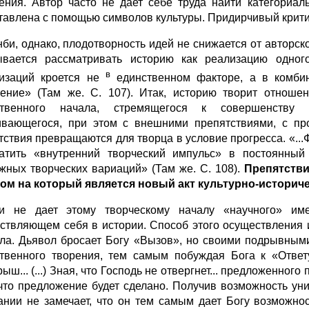
жения. Автор часто не дает себе труда найти категориа
тавлена с по­мощью символов культуры. Придирчивый крити
нби, однако, плодотворность идей не снижается от ав­торск
зывается рассматривать историю как реализацию одного
в
изаций кроется не
единственном факторе, а в комбина
ение» (Там же. С. 107). Итак, историю творит отноше
ственного начала, стремящегося к совершенству с
ивающегося, при этом с внешними препятствиями, с пр
тствия превращаются для творца в усло­вие прогресса. «..
атить «внутренний творческий импульс» в постоянный
жныx творческих вариаций» (Там же. С. 108).
Препятств
том на который
является новый акт культурно-историче
и не дает этому творческому началу «научного» им
ствляющем себя в истории. Способ этого осуществления и
ла. Дьявол бросает Богу «Вызов», но своими подрывным
твенного творения, тем самым побуждая Бога к «От­вету»
ыш... (...) Зная, что Господь не отвергнет... предложенног
 что предложение бу­дет сделано. Получив возможность уни
ании не замечает, что он тем са­мым дает Богу возможно