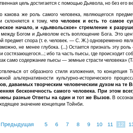
твенная цель достигается с помощью Дьявола, но без его ве
о какова же роль самого человека, являющегося пред­ме
и скло­няется к тому,
что человек и есть то самое с
еское начало, и «дьявольское»
стремление к разру
 между Богом и Дьяволом есть воплощение Бога. Это центр
рой предмет спора (т. е. человек. — С. Ж.) одновременно я
зможно, не ме­нее глубока. (...) Остается признать эту ро
и состязающегося...; ибо та часть пьесы, где происходит с
 как само содержание пьесы — земные страсти человека» (Та
отвлечься от образного стиля изложения, то концепция 
жной альтернативности культурно-исторического процес
ов, даваемых творчес­
ким человеческим духом на те В
енняя бесконечность самого человека. При
этом все
жны разные Ответы на один и тот же Вызов.
В осозна
ходящее значение концепции Тойнби.
 Предыдущая
5
6
7
8
9
10
11
12
1
20
21
22
23