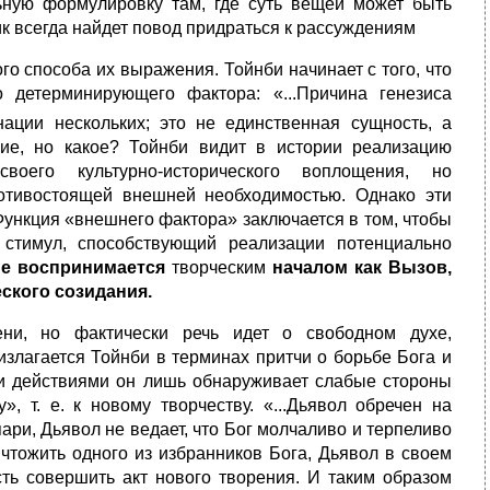
льную формулировку там, где суть вещей может быть
к всегда найдет повод придраться к рассуждениям
ого способа их выражения. Тойнби начинает с того, что
 детерми­нирующего фактора: «...Причина генезиса
ции нескольких; это не един­ственная сущность, а
ние, но какое? Тойнби видит в истории реализацию
воего культурно-исторического воплощения, но
отивостоящей внешней необходимостью. Однако эти
.Функция «внешнего фактора» заключается в том, чтобы
 стимул, способствующий реализации потенциально
ие восприн
имается
творческим
началом как Вызов,
ского созидания.
ени, но фактически речь идет о свободном духе,
злагается Тойнби в терми­нах притчи о борьбе Бога и
и действиями он лишь обнаруживает слабые стороны
, т. е. к новому творчеству. «...Дьявол обречен на
о пари, Дьявол не ведает, что Бог молчаливо и терпеливо
чтожить одного из избран­ников Бога, Дьявол в своем
сть совершить акт нового творения. И та­ким образом