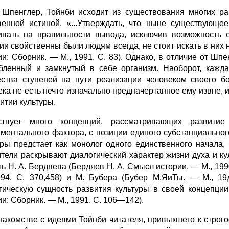
 Шпенглер, Тойнби исходит из существования многих ра
вен­ной истиной. «...Утверждать, что ныне существующ
ивать на правильности вывода, исключив возможность е
ии свойственны были людям всегда, не сто­ит искать в них 
ии: Сборник. — М., 1991. С. 83). Однако, в отличие от Шп
обленный и замкнутый в себе организм. Наоборот, кажда
ства ступеней на пути реализации человеком своего бо
ека не есть нечто изначально пред­начертанное ему извне,
итии культуры.
ствует много концепций, рассматривающих развити
ментального фактора, с позиции единого субстанциального
уры предстает как монолог одного единственного начала,
тели раскрывают диалогический характер жизни духа и ку
ть Н. А. Бердяева (Бердяев Н. А. Смысл истории. — М., 199
994. С. 370,458) и М. Бубера (Бубер М.ЯиТы. — М., 19
гическую сущность развития культуры в своей концепции
и: Сборник. — М., 1991. С. 106—142).
накомстве с идеями Тойнби читателя, привыкшего к строг