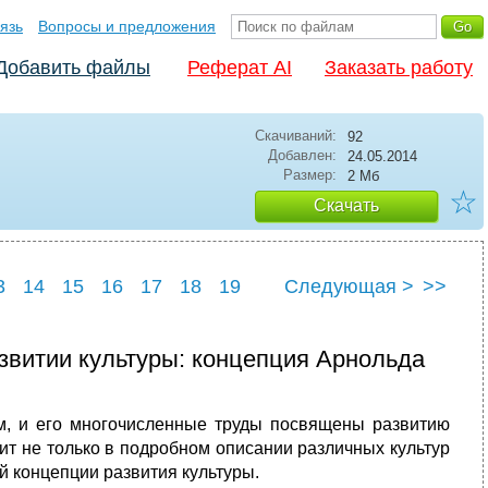
язь
Вопросы и предложения
Добавить файлы
Реферат AI
Заказать работу
Скачиваний:
92
Добавлен:
24.05.2014
Размер:
2 Мб
☆
Скачать
3
14
15
16
17
18
19
Следующая >
>>
24
25
звитии культуры: концепция Арнольда
м, и его многочисленные труды посвящены развитию
оит не только в подробном описании различных культур
й концепции развития культуры.