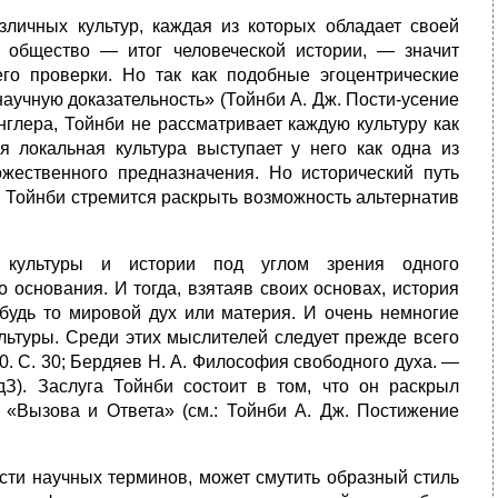
зличных культур, каждая из которых обладает своей
ее общество — итог человеческой истории, — значит
го проверки. Но так как подобные эгоцентрические
научную доказательность» (Тойнби А. Дж. Пости-усение
енглера, Тойнби не рассматривает каждую культуру как
я локаль­ная культура выступает у него как одна из
жественного предназначе­ния. Но исторический путь
 и Тойнби стремится раскрыть возможность альтернатив
е культуры и истории под углом зрения одного
 основания. И тогда, взятаяв своих основах, история
 будь то мировой дух или материя. И очень немногие
льтуры. Среди этих мыслителей следует прежде всего
0. С. 30; Бердяев Н. А. Философия свободного духа. —
дЗ). Заслуга Тойнби состоит в том, что он раскрыл
 «Вызова и Ответа» (см.: Тойнби А. Дж. Постижение
ости научных терминов, может смутить образный стиль