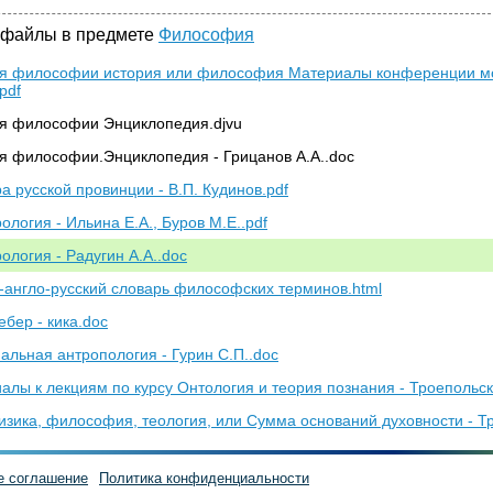
 файлы в предмете
Философия
я философии история или философия Материалы конференции мо
.pdf
я философии Энциклопедия.djvu
я философии.Энциклопедия - Грицанов А.А..doc
ра русской провинции - В.П. Кудинов.pdf
ология - Ильина Е.А., Буров М.Е..pdf
ология - Радугин А.А..doc
-англо-русский словарь философских терминов.html
ебер - кика.doc
альная антропология - Гурин С.П..doc
алы к лекциям по курсу Онтология и теория познания - Троепольск
зика, философия, теология, или Сумма оснований духовности - Тр
е соглашение
Политика конфиденциальности