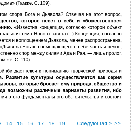
дома» (Тамже. С. 109).
том спора Бога и Дьявола? Отвечая на этот вопрос,
ущество, которое несет
в себе и «божественное»
шению.
«Известна концепция, согласно кото­рой объект
альная тема Нового завета.(...) Концепция, согласно
вляется и воплощением Дьявола, менее распространена,
ль «Дьявола-Бога», совме­щающего в себе часть и целое,
обственно спор между силами Ада и Рая, — лишь пролог,
м же. С. 110).
Тойнби дает ключ к пониманию творческой природы и
са.
Развитие
культуры осуществляется как серия
ызовы, которые бросает ему при­рода, общество и
гда возможны различные варианты развития, ибо
нии этого фундаментального обстоятельства и состоит
3
14
15
16
17
18
19
Следующая >
>>
24
25