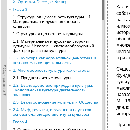
X. Ортега-и-Гассет, е. Финк).
Как и
•
Глава 3
собст
1. Структурная целостность культуры 1.1.
наста
Материальная и духовная стороны
иллюз
культуры.
истор
1.Структурная целостность культуры.
обо­с
1.1. Материальная и духовная стороны
множе
культуры. Человек — системообразующий
фактор в развитии культуры.
челов
в разв
•
1.2. Культура как нормативно-ценностная и
познавательная деятельность
◄Содержание◄
Суще
•
2. Многомерность культуры как системы
фунда
2.1. Предназначение культуры
культ
•
2.2. Взаимодействие природы и культуры.
мысли
Экологическая культура деятельности
назва
человека
М., 1
•
2.3. Взаимоотношение культуры и Общества
диало
•
2.4. Миф, религия, искусство и наука как
истори
основополагающие институты культуры
•
Глава 4
При з
2. Основные элементы и особенности