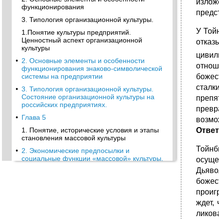
из­ло
функционирования
предс
3. Типология организационной культуры.
У Той
1.Понятие культуры предприятий.
Ценностный аспект организационной
отка­
культуры
цивил
•
2. Основные элементы и особенности
отнош
функционирования знаково-символической
системы на предприятии
боже
сталк
•
3. Типология организационной культуры.
Состояние организационной культуры на
препя
российских предприятиях.
превр
•
Глава 5
возмо
1. Понятие, исторические условия и этапы
Отве
становления массовой культуры
Тойнб
•
2. Экономические предпосылки и
социальные функции «массовой» культуры.
осуще
Дьяво
•
3 Философские основы массовой культуры
божес
•
4 Элитарная культура как антипод массовой
культуры
проигр
ждет,
•
Глава 6
ликов
1. Понятия «идеология» и «гуманизм» в