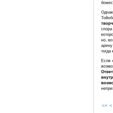
божес
современной социальной философии и
культурологии
Однак
1. Понятия «идеология» и «гуманизм» в
современной социальной философии и
Тойнб
культурологии
творч
•
2. Взаимоотношение идеологических и
спора
гуманистических
кото­
•
3. Эволюция взглядов на взаимоотношение
но, во
идеологических и гуманистических
арену 
тенденций
тогда
•
Глава 1
1. Мистическая сопричастность как
Если 
основное отношение мифа
возмо
2. Миф и магия
Ответ
3. Человек и община: миф как отрицание
внутр
индивидуальности
воз­
мо
1.Мистическая сопричастность как основное
непре
отношение мифа
•
2.Миф и магия
•
3.Человек и община: миф как отрицание
<<
<
индивидуальности и свободы