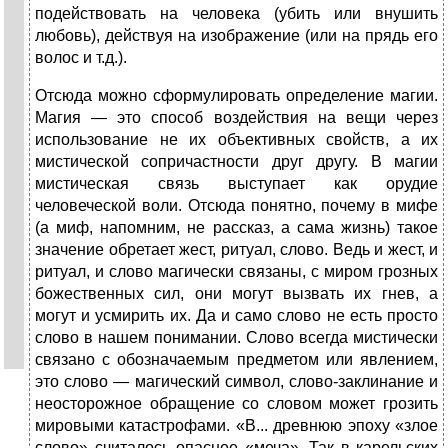
подейст­вовать на человека (убить или внушить
любовь), действуя на изобра­жение (или на прядь его
волос и т.д.).
Отсюда можно сформулировать определение магии.
Магия — это способ воздействия на вещи через
использование не их объек­тивных свойств, а их
мистической сопричастности друг другу. В ма­гии
мистическая связь выступает как орудие
человеческой воли. Отсюда понятно, почему в мифе
(а миф, напомним, не рассказ, а сама жизнь) такое
значение обретает жест, ритуал, слово. Ведь и жест, и
ритуал, и слово магически связаны, с миром грозных
божественных сил, они могут вызвать их гнев, а
могут и усмирить их. Да и само слово не есть просто
слово в нашем понимании. Слово всегда мистически
связано с обозначаемым предметом или явлением,
это слово — маги­ческий символ, слово-заклинание и
неосторожное обращение со сло­вом может грозить
мировыми катастрофами. «В... древнюю эпоху «злое
слово» считалось опаснее «меча». Так в карельских