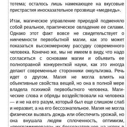
тотема; осталось лишь намекающее на вкусовые
пристрастия иносказательное прозвище «медведь».
Итак, магическое управление природой подменяло
собой ре­альное, практическое овладение ее силами.
Однако этот факт вовсе не свидетельствует о
никчемности первобытной магии, как это может
показаться высокомерному рассудку современного
человека. Конечно же, мы не имеем в виду, что надо
согласиться с основами магии и объявить ее
полноправной конкуренткой науки, как это иногда
делают современные сторонники оккультизма. Речь
идет о другом. Магия не могла влиять на
объективные свойства вещей, но она в полной мере
владела психикой первобытного человека. Маги­
ческие слова и обряды воздействовали на человека
— и не на его разум, который был еще слишком слаб
и неразвит, а на его бессозна­тельное. Магия не могла
физически вызвать дождь или обеспечить урожай, но
она внушала людям сплоченность, оптимизм,
«програм­мировала» их бессознательное на успех в