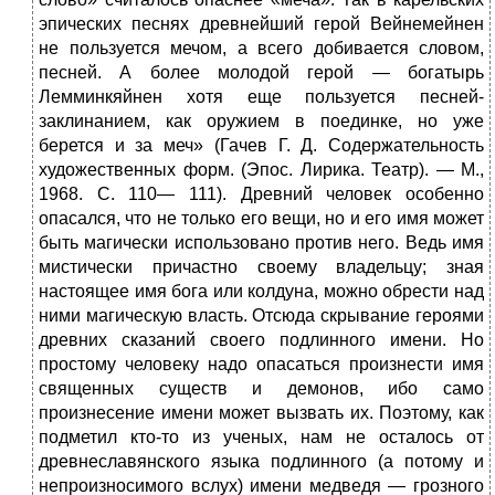
эпических песнях древнейший герой Вейнемейнен
не пользуется мечом, а всего добивается словом,
песней. А более молодой герой — богатырь
Лемминкяйнен хотя еще пользуется песней-
заклинанием, как оружием в поединке, но уже
берется и за меч» (Гачев Г. Д. Содержательность
художественных форм. (Эпос. Лирика. Театр). — М.,
1968. С. 110— 111). Древний человек особенно
опасался, что не только его вещи, но и его имя может
быть магически использовано против него. Ведь имя
мистически причастно своему владельцу; зная
настоящее имя бога или колдуна, можно обрести над
ними магическую власть. Отсюда скрывание героями
древних сказаний своего подлинного имени. Но
простому человеку надо опасаться произнести имя
священных су­ществ и демонов, ибо само
произнесение имени может вызвать их. Поэтому, как
подметил кто-то из ученых, нам не осталось от
древнеславянского языка подлинного (а потому и
непроизносимого вслух) имени медведя — грозного