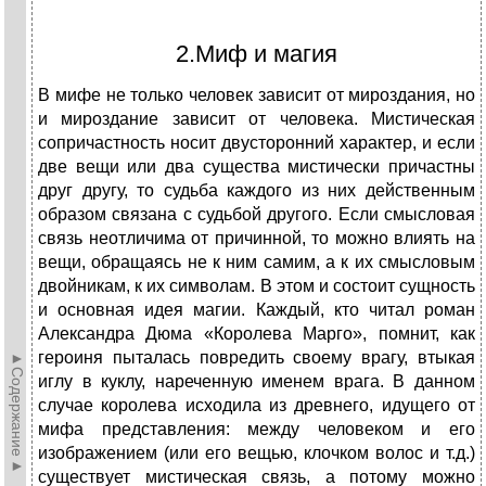
2.Миф и магия
В мифе не только человек зависит от мироздания, но
и мироздание зависит от человека. Мистическая
сопричастность носит двусторон­ний характер, и если
две вещи или два существа мистически причастны
друг другу, то судьба каждого из них действенным
образом свя­зана с судьбой другого. Если смысловая
связь неотличима от при­чинной, то можно влиять на
вещи, обращаясь не к ним самим, а к их смысловым
двойникам, к их символам. В этом и состоит сущность
и основная идея магии. Каждый, кто читал роман
Александра Дюма «Королева Марго», помнит, как
героиня пыталась повредить своему врагу, втыкая
►Содержание►
иглу в куклу, нареченную именем врага. В данном
слу­чае королева исходила из древнего, идущего от
мифа представле­ния: между человеком и его
изображением (или его вещью, клочком волос и т.д.)
существует мистическая связь, а потому можно