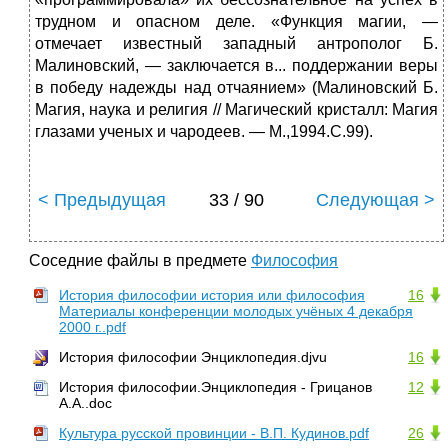
трудном и опасном деле. «Функция магии, —
отмечает известный западный антрополог Б.
Малиновский, — заключается в... поддержании веры
в победу на­дежды над отчаянием» (Малиновский Б.
Магия, наука и религия // Магический кристалл: Магия
глазами ученых и чародеев. — М.,1994.С.99).
< Предыдущая
33 / 90
Следующая >
Соседние файлы в предмете
Философия
История философии история или философия
16
Материалы конференции молодых учёных 4 декабря
2000 г..pdf
История философии Энциклопедия.djvu
16
История философии.Энциклопедия - Грицанов
12
А.А..doc
Культура русской провинции - В.П. Кудинов.pdf
26