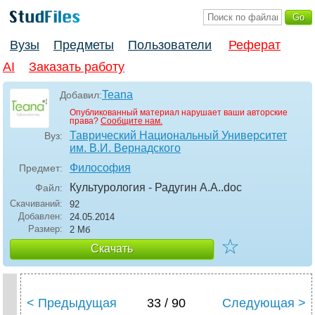
Вузы
Предметы
Пользователи
Реферат
AI
Заказать работу
Teana
Добавил:
Опубликованный материал нарушает ваши авторские
права?
Сообщите нам.
Таврический Национальный Университет
Вуз:
им. В.И. Вернадского
Философия
Предмет:
Культурология - Радугин А.А.
.doc
Файл:
Скачиваний:
92
Добавлен:
24.05.2014
Размер:
2 Мб
☆
Скачать
< Предыдущая
33 / 90
Следующая >