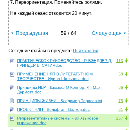
7. Переориентация. Поменяйтесь ролями.
На каждый сеанс отводится 20 минут.
< Предыдущая
59 / 64
Следующая >
Соседние файлы в предмете
Психология
ПРАКТИЧЕСКОК РУКОВОДСТВО - Р. БЭНДЛЕР Д.
113
ГРИНДЕР В. САТИР.doc
ПРИМЕHЕHИЕ HЛП В ЛИТЕРАТУРHОМ
58
ТВОРЧЕСТВЕ - Иpина Шальнова.doc
Принципы NLP - Джозеф О Коннор, Ян Мак-
86
Дермотт..doc
ПРИНЦИПЫ ЖИЗНИ - Владимир Тарасов.txt
75
ПРОЕКТ НЛП - Вольфганг Волкер.doc
81
Репрезентативные системы и их языковое
267
выражение.doc