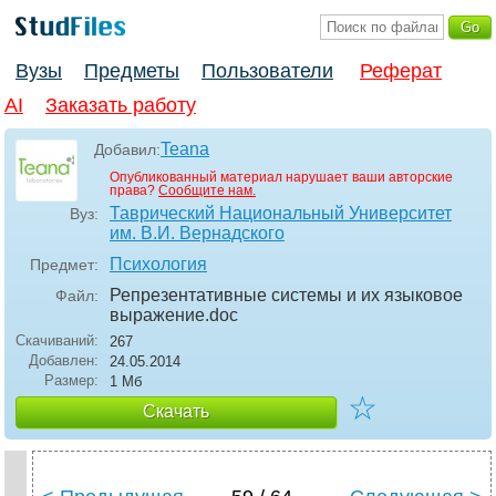
Вузы
Предметы
Пользователи
Реферат
AI
Заказать работу
Teana
Добавил:
Опубликованный материал нарушает ваши авторские
права?
Сообщите нам.
Таврический Национальный Университет
Вуз:
им. В.И. Вернадского
Психология
Предмет:
Репрезентативные системы и их языковое
Файл:
выражение
.doc
Скачиваний:
267
Добавлен:
24.05.2014
Размер:
1 Мб
☆
Скачать