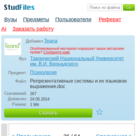
Вузы
Предметы
Пользователи
Реферат
AI
Заказать работу
Teana
Добавил:
Опубликованный материал нарушает ваши авторские
права?
Сообщите нам.
Таврический Национальный Университет
Вуз:
им. В.И. Вернадского
Психология
Предмет:
Репрезентативные системы и их языковое
Файл:
выражение
.doc
Скачиваний:
267
Добавлен:
24.05.2014
Размер:
1 Мб
☆
Скачать