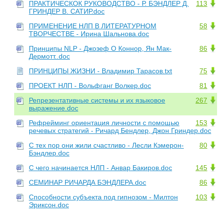
ПРАКТИЧЕСКОК РУКОВОДСТВО - Р. БЭНДЛЕР Д.
113
ГРИНДЕР В. САТИР.doc
ПРИМЕHЕHИЕ HЛП В ЛИТЕРАТУРHОМ
58
ТВОРЧЕСТВЕ - Иpина Шальнова.doc
Принципы NLP - Джозеф О Коннор, Ян Мак-
86
Дермотт..doc
ПРИНЦИПЫ ЖИЗНИ - Владимир Тарасов.txt
75
ПРОЕКТ НЛП - Вольфганг Волкер.doc
81
Репрезентативные системы и их языковое
267
выражение.doc
Рефрейминг ориентация личности с помощью
153
речевых стратегий - Ричард Бендлер, Джон Гриндер.doc
С тех пор они жили счастливо - Лесли Кэмерон-
80
Бэндлер.doc
С чего начинается НЛП - Анвар Бакиров.doc
145
СЕМИНАР РИЧАРДА БЭНДЛЕРА.doc
86
Способности субъекта под гипнозом - Милтон
103
Эриксон.doc