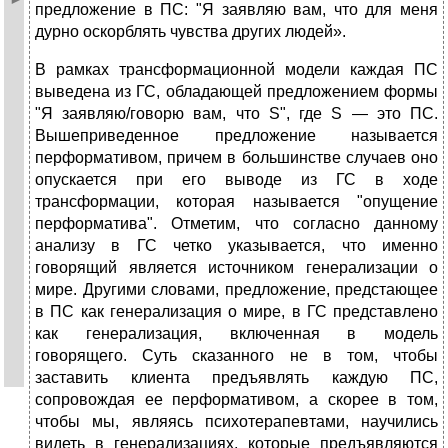
предложение в ПС: "Я заявляю вам, что для меня
дурно оскорблять чувства других людей».
В рамках трансформационной модели каждая ПС
выведена из ГС, обладающей предложением формы
"Я заявляю/говорю вам, что S", где S — это ПС.
Вышеприведенное предложение называется
перформативом, причем в большинстве случаев оно
опускается при его выводе из ГС в ходе
трансформации, которая называется "опущение
перформатива". Отметим, что согласно данному
анализу в ГС четко указывается, что именно
говорящий является источником генерализации о
мире. Другими словами, предложение, предстающее
в ПС как генерализация о мире, в ГС представлено
как генерализация, включенная в модель
говорящего. Суть сказанного не в том, чтобы
заставить клиента предъявлять каждую ПС,
сопровождая ее перформативом, а скорее в том,
чтобы мы, являясь психотерапевтами, научились
видеть в генерализациях, которые предъявляются