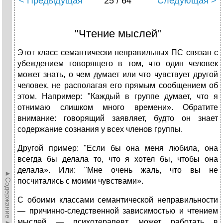
< Предыдущая
25 / 64
Следующая >
"Чтение мыслей"
Этот класс семантически неправильных ПС связан с
убеждением говорящего в том, что один человек
может знать, о чем думает или что чувствует другой
человек, не располагая его прямым сообщением об
этом. Например: "Каждый в группе думает, что я
отнимаю слишком много времени». Обратите
внимание: говорящий заявляет, будто он знает
содержание сознания у всех членов группы.
Другой пример: "Если бы она меня любила, она
всегда бы делала то, что я хотел бы, чтобы она
делала». Или: "Мне очень жаль, что вы не
►Содержание►
посчитались с моими чувствами».
С обоими классами семантической неправильности
— причинно-следственной зависимостью и чтением
мыслей — психотерапевт может работать в