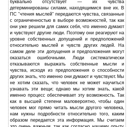
буквально отсутствует — их чувства
детерминированы силами, находящимися вне их. В
ПС "чтения мыслей" передаются чувства, связанные
с ограниченностью в выборе возможностей, так как
они уже решили для самих себя, что именно думают
и чувствуют другие люди. Поэтому они реагируют на
уровне собственных допущений и предположений
относительно мыслей и чувств других людей. На
самом деле эти допущения и предположения могут
оказаться ошибочными. Люди систематически
отказываются выражать собственные мысли и
чувства, исходя из предположения о способности
других знать, что именно они думают и чувствуют. Мы
не хотим сказать, что человек не может научиться
узнавать эти вещи; однако мы хотим знать, какой
именно процесс обеспечивает эту возможность. Так
как в высшей степени маловероятно, чтобы один
человек мог прямо читать мысли другого человека,
нам нужны подробности относительно того, каким
образом передается эта информация. Мы считаем
это очень важным, так как согласно нашему опыту,