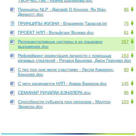
ТВОРЧЕСТВЕ - Иpина Шальнова.doc
Принципы NLP - Джозеф О Коннор, Ян Мак-
86
Дермотт..doc
ПРИНЦИПЫ ЖИЗНИ - Владимир Тарасов.txt
75
ПРОЕКТ НЛП - Вольфганг Волкер.doc
81
Репрезентативные системы и их языковое
267
выражение.doc
Рефрейминг ориентация личности с помощью
153
речевых стратегий - Ричард Бендлер, Джон Гриндер.doc
С тех пор они жили счастливо - Лесли Кэмерон-
80
Бэндлер.doc
С чего начинается НЛП - Анвар Бакиров.doc
145
СЕМИНАР РИЧАРДА БЭНДЛЕРА.doc
86
Способности субъекта под гипнозом - Милтон
103
Эриксон.doc