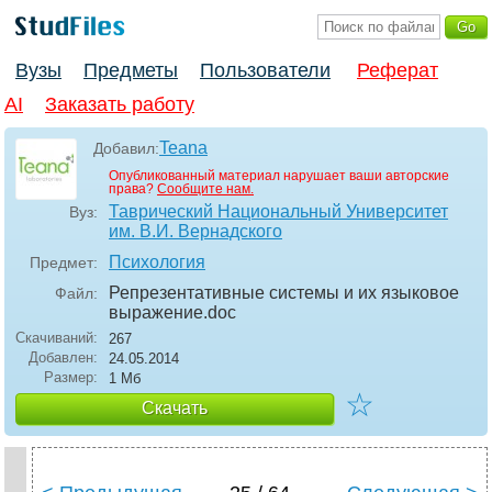
Вузы
Предметы
Пользователи
Реферат
AI
Заказать работу
Teana
Добавил:
Опубликованный материал нарушает ваши авторские
права?
Сообщите нам.
Таврический Национальный Университет
Вуз:
им. В.И. Вернадского
Психология
Предмет:
Репрезентативные системы и их языковое
Файл:
выражение
.doc
Скачиваний:
267
Добавлен:
24.05.2014
Размер:
1 Мб
☆
Скачать