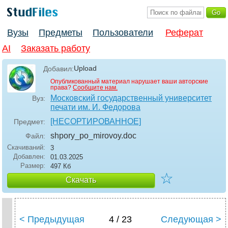
Вузы
Предметы
Пользователи
Реферат
AI
Заказать работу
Upload
Добавил:
Опубликованный материал нарушает ваши авторские
права?
Сообщите нам.
Московский государственный университет
Вуз:
печати им. И. Федорова
[НЕСОРТИРОВАННОЕ]
Предмет:
shpory_po_mirovoy
.doc
Файл:
Скачиваний:
3
Добавлен:
01.03.2025
Размер:
497 Кб
☆
Скачать
< Предыдущая
4 / 23
Следующая >