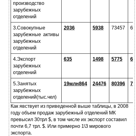
производство
зарубежных
отделений
3.Совокупные
2036
5938
73457
69
зарубежные активы
зарубежных
отделений
4.Экспорт
635
1498
5775
66
зарубежных
отделений
5.Занятых
19млн864
24476
80396
77
зарубежных
отделений(тыс.чел)
Как явствует из приведенной выше таблицы, в 2008
году объем продаж зарубежный отделений МК
превысил 30трл $, в том числе их экспорт составил
почти 6,7 трл. $. Или примерно 1\3 мирового
экспорта.