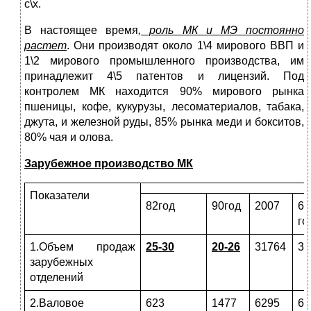
с\х.
В настоящее время
, роль МК и МЭ постоянно
растет
. Они производят около 1\4 мирового ВВП и
1\2 мирового промышленного производства, им
принадлежит 4\5 патентов и лицензий. Под
контролем МК находится 90% мирового рынка
пшеницы, кофе, кукурузы, лесоматериалов, табака,
джута, и железной руды, 85% рынка меди и бокситов,
80% чая и олова.
Зарубежное производство МК
Показатели
82год
90год
2007
60
го
1.Объем продаж
25-30
20-26
31764
30
зарубежных
отделений
2.Валовое
623
1477
6295
60