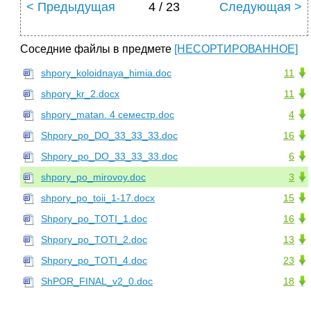
< Предыдущая
4 / 23
Следующая >
Соседние файлы в предмете
[НЕСОРТИРОВАННОЕ]
shpory_koloidnaya_himia.doc
11
shpory_kr_2.docx
11
shpory_matan. 4 семестр.doc
4
Shpory_po_DO_33_33_33.doc
16
Shpory_po_DO_33_33_33.doc
6
shpory_po_mirovoy.doc
3
shpory_po_toii_1-17.docx
15
Shpory_po_TOTI_1.doc
16
Shpory_po_TOTI_2.doc
13
Shpory_po_TOTI_4.doc
23
ShPOR_FINAL_v2_0.doc
18