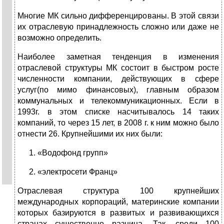
Многие МК сильно дифференцированы. В этой связи
их отраслевую принадлежность сложно или даже не
возможно определить.
Наиболее заметная тенденция в изменения
отраслевой структуры МК состоит в быстром росте
численности компании, действующих в сфере
услуг(по мимо финансовых), главным образом
коммунальных и телекоммуникационных. Если в
1993г. в этом списке насчитывалось 14 таких
компаний, то через 15 лет, в 2008 г. к ним можно было
отнести 26. Крупнейшими их них были:
«Водофонд групп»
«электросети Франц»
Отраслевая структура 100 крупнейших
международных корпораций, материнские компании
которых базируются в развитых и развивающихся
странах существенно разница.
Так, среди 100