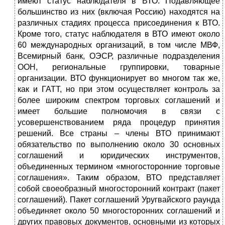
имеют статус наблюдателя в ВТО. Подавляющее
большинство из них (включая Россию) находятся на
различных стадиях процесса присоединения к ВТО.
Кроме того, статус наблюдателя в ВТО имеют около
60 международных организаций, в том числе МВФ,
Всемирный банк, ОЭСР, различные подразделения
ООН, региональные группировки, товарные
организации. ВТО функционирует во многом так же,
как и ГАТТ, но при этом осуществляет контроль за
более широким спектром торговых соглашений и
имеет большие полномочия в связи с
усовершенствованием ряда процедур принятия
решений. Все страны – члены ВТО принимают
обязательство по выполнению около 30 основных
соглашений и юридических инструментов,
объединенных термином «многосторонние торговые
соглашения». Таким образом, ВТО представляет
собой своеобразный многосторонний контракт (пакет
соглашений). Пакет соглашений Уругвайского раунда
объединяет около 50 многосторонних соглашений и
других правовых документов, основными из которых