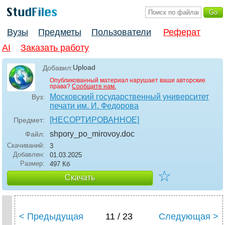
Вузы
Предметы
Пользователи
Реферат
AI
Заказать работу
Upload
Добавил:
Опубликованный материал нарушает ваши авторские
права?
Сообщите нам.
Московский государственный университет
Вуз:
печати им. И. Федорова
[НЕСОРТИРОВАННОЕ]
Предмет:
shpory_po_mirovoy
.doc
Файл:
Скачиваний:
3
Добавлен:
01.03.2025
Размер:
497 Кб
☆
Скачать
< Предыдущая
11 / 23
Следующая >