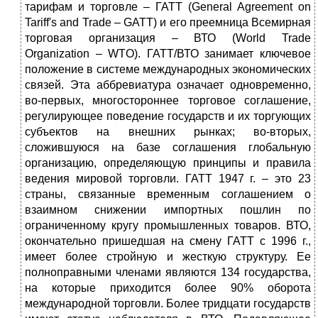
тарифам и торговле – ГАТТ (General Agreement on
Tariff's and Trade – GATT) и его преемница Всемирная
торговая организация – ВТО (World Trade
Organization – WTO). ГАТТ/ВТО занимает ключевое
положение в системе международных экономических
связей. Эта аббревиатура означает одновременно,
во-первых, многостороннее торговое соглашение,
регулирующее поведение государств и их торгующих
субъектов на внешних рынках; во-вторых,
сложившуюся на базе соглашения глобальную
организацию, определяющую принципы и правила
ведения мировой торговли. ГАТТ 1947 г. – это 23
страны, связанные временным соглашением о
взаимном снижении импортных пошлин по
ограниченному кругу промышленных товаров. ВТО,
окончательно пришедшая на смену ГАТТ с 1996 г.,
имеет более стройную и жесткую структуру. Ее
полноправными членами являются 134 государства,
на которые приходится более 90% оборота
международной торговли. Более тридцати государств