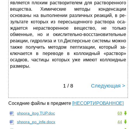
является плохим растворителем для растворен­ного
вещества. Химические методы конден­сации
основаны на выполне­нии различных ре­акций, в ре­
зультате которых из пересы­щенного раствора оса­
ждается нерастворенное веще­ство, не только
обменные, но и окислительно-восстановитель­ные
реакции, гидролиза и т.п.Дисперсные системы можно
также получить мето­дом пеп­тизации, который за­
ключается в переводе в колло­идный «рас­твор»
осадков, час­тицы кото­рых уже имеют кол­лоидные
размеры.
1 / 8
Следующая >
Соседние файлы в предмете
[НЕСОРТИРОВАННОЕ]
shpora_itog TUP.doc
69
shpora_po_infe.docx
44