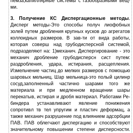
пемза,капиллярные системы с газообразными вещ-
ми.
3. Получение КС Диспергаци­онные методы
.
Дисперг ме­тоды-Это способы получ лио­фобных
золей путем дробле­ния крупных кусков до агрега­тов
коллоидных размеров. В зав-ти от вида работы,
которая соверш над грубодис­персной системой,
подразде­ляют на: 1)механич. Диспергирование - это
механич дробление грубодисперсн сист путем:
раздробления, удара, истирания, расщепле­ния.
Измельчение частиц до мелких размеров с помощью
шаровых мельниц. Шар мель­ница-это полый цилинр
со­суд,заполненный частично шарами того же
материала и при медленном вращении шары
перекатыв, истирая и дробя материал. Работами Ре­
биндера устанавливают явление понижения
сопротивл тв тел упругим и пластич деформац, а
также механич разрушение под влиянием адсорб­ции
ПАВ. ПАВ облегчают диспергацию и способствуют
значи­тельному повышении степени дисперсности.