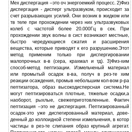
Мех диспергация –это оч энергоемкий про­цесс. 2)Физ
диспергация - дисперг ультразвуком, происходит за
счет разрывающих усилий. Они возник в жидком или
тв теле при прохождении через них ультразвуковых
колеб с часто­той более 20.000Гц в сек. При
прохождении звук волны в сист возникают местные,
бы­стро чередующиеся сжатия и расширения
вещества, которые приво­дят к его разрушению.Этот
метод применим только при диспергировании
малопрочных в-в (сера, крахмал и тд). 3)Физ-хим
способ-метод пептизации. Из­мельченый материал
или промы­тый осадок в-ва, получ в рез-те хим
реакции осаждения, про­мыв небольшим кол-вом р-ра
пептизатора, образ высоко­дисперсная система.Не
могут пеп­тизироваться плотные, тяже­лые осадки,а
наоборот, рых­лые, свежеприготовленные. Фактич
пептизация –это не диспергация. Пептизированный
осадок-это уже диспегированный материал, дове­
денный до коллоидной степени измельчения, в котор
частицы в рез-те слипания образ круп­ный агрегат.