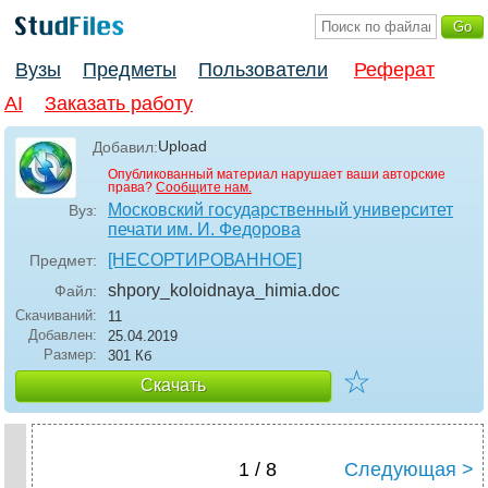
Вузы
Предметы
Пользователи
Реферат
AI
Заказать работу
Upload
Добавил:
Опубликованный материал нарушает ваши авторские
права?
Сообщите нам.
Московский государственный университет
Вуз:
печати им. И. Федорова
[НЕСОРТИРОВАННОЕ]
Предмет:
shpory_koloidnaya_himia
.doc
Файл:
Скачиваний:
11
Добавлен:
25.04.2019
Размер:
301 Кб
☆
Скачать
1 / 8
Следующая >