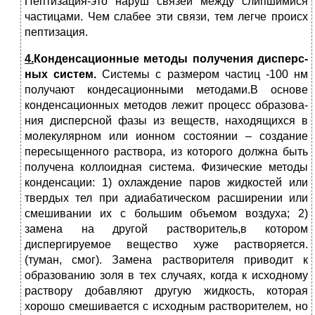
Пептизация-это наруш связей между слипши­мися
частицами. Чем слабее эти связи, тем легче происх
пептизация.
4.
Конденсационные методы получения дисперс­
ных сис­тем.
Системы с размером час­тиц -100 нм
получают конде­саци­онными методами.В ос­нове
конденсационных мето­дов ле­жит процесс образова­
ния дис­персной фазы из ве­ществ, на­ходящихся в
молеку­лярном или ионном состоя­нии – созда­ние
пересыщенного раствора, из которого должна быть
по­лучена коллоидная система. Физические методы
конденса­ции: 1) охлаждение паров жидко­стей или
твердых тел при адиабатическом расшире­нии или
смешивании их с большим объемом воздуха; 2)
замена на другой раствори­тель,в котором
диспергируе­мое вещество хуже растворя­ется.
(туман, смог). Замена растворителя приводит к
образованию золя в тех слу­чаях, когда к исходному
рас­твору добавляют другую жид­кость, которая
хорошо смеши­вается с исходным раствори­телем, но