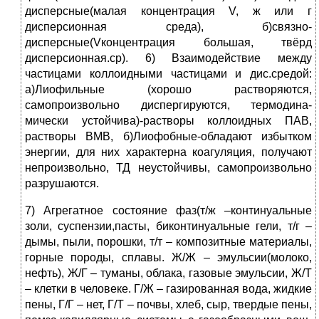
дисперсные(малая концентрация V, ж или г
дисперсионная среда), б)связно-
дисперсные(Vконцентрация боль­шая, твёрд
дисперсионная.ср). 6) Взаимодействие между
частицами коллоидными частицами и дис.средой:
а)Лиофильные (хорошо рас­творяются,
самопроизвольно диспергируются, термодина­
мически устойчива)-растворы кол­лоидных ПАВ,
растворы ВМВ, б)Лиофобные-обладают из­бытком
энергии, для них характерна коагуляция, получают
непро­извольно, ТД неустойчивы, самопроизвольно
разрушаются.
7) Агрегатное состояние фаз(т/ж –континуальные
золи, суспензии,пасты, биконтинуальные гели, т/г –
дымы, пыли, порошки, т/т – композитные материалы,
горные породы, сплавы. Ж/Ж – эмульсии(молоко,
нефть), Ж/Г – туманы, облака, газовые эмульсии, Ж/Т
– клетки в человеке. Г/Ж – газированная вода, жидкие
пены, Г/Г – нет, Г/Т – почвы, хлеб, сыр, твердые пены,