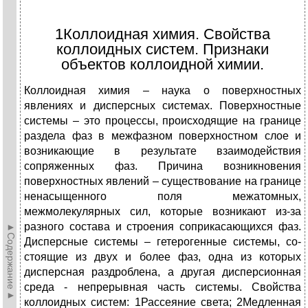
1Коллоидная химия. Свой­ства
коллоидных систем. Признаки
объектов колло­идной химии.
Коллоидная химия – наука о поверхностных
явлениях и дисперсных системах. По­верхностные
системы – это процессы, происходящие на границе
раздела фаз в межфаз­ном поверхностном слое и
возникающие в результате взаимодействия
сопряженных фаз. Причина возникновения
поверхностных явлений – существование на границе
ненасыщенного поля межатомных,
межмолекулярных сил, которые возникают из-за
разного состава и строения соприкасающихся фаз.
►Содержание►
Дисперсные системы – гетерогенные системы, со­
стоящие из двух и более фаз, одна из которых
дисперсная раздроблена, а другая дис­персионная
среда - непрерывная часть системы. Свойства
коллоидных систем: 1Рассеяние света; 2Медленная