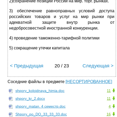
2)сохранение позиции России на мир. торг. рынках.
3) обеспечение равноправных условий доступа
российских товаров и услуг на мир рынки при
адекватной защите внутр рынка от
недобросовестной иностранной конкуренции.
4) проведение таможенно-тарифной политики
5) сокращение утечки капитала
< Предыдущая
20 / 23
Следующая >
Соседние файлы в предмете
[НЕСОРТИРОВАННОЕ]
shpory_koloidnaya_himia.doc
11
shpory_kr_2.docx
11
shpory_matan. 4 семестр.doc
4
Shpory_po_DO_33_33_33.doc
16