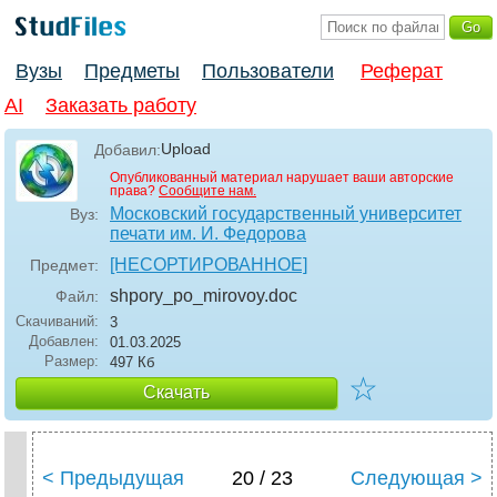
Вузы
Предметы
Пользователи
Реферат
AI
Заказать работу
Upload
Добавил:
Опубликованный материал нарушает ваши авторские
права?
Сообщите нам.
Московский государственный университет
Вуз:
печати им. И. Федорова
[НЕСОРТИРОВАННОЕ]
Предмет:
shpory_po_mirovoy
.doc
Файл:
Скачиваний:
3
Добавлен:
01.03.2025
Размер:
497 Кб
☆
Скачать
< Предыдущая
20 / 23
Следующая >