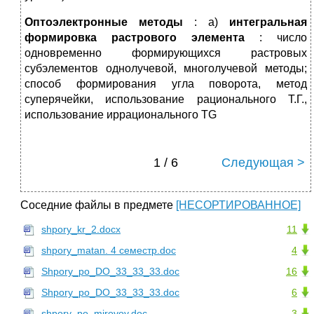
Оптоэлектронные методы
: а)
интегральная
формировка растрового элемента
: число
одновременно формирующихся растровых
субэлементов однолучевой, многолучевой методы;
способ формирования угла поворота, метод
суперячейки, использование рационального Т.Г.,
использование иррационального TG
1 / 6
Следующая >
Соседние файлы в предмете
[НЕСОРТИРОВАННОЕ]
shpory_kr_2.docx
11
shpory_matan. 4 семестр.doc
4
Shpory_po_DO_33_33_33.doc
16
Shpory_po_DO_33_33_33.doc
6
shpory_po_mirovoy.doc
3