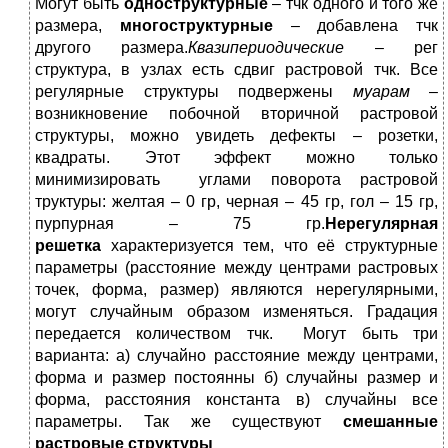
Могут быть
одноструктурные
– тчк одного и того же
размера,
многоструктурные
– добавлена тчк
другого размера.
Квазипериодические
– рег
структура, в узлах есть сдвиг растровой тчк. Все
регулярные структуры подвержены
муарам
–
возникновение побочной вторичной растровой
структуры, можно увидеть дефекты – розетки,
квадраты. Этот эффект можно только
минимизировать углами поворота растровой
труктуры: желтая – 0 гр, черная – 45 гр, гол – 15 гр,
пурпурная – 75 гр.
Нерегулярная
решетка
характеризуется тем, что её структурные
параметры (расстояние между центрами растровых
точек, форма, размер) являются нерегулярными,
могут случайным образом изменяться. Градация
передается количеством тчк. Могут быть три
варианта: а) случайно расстояние между центрами,
форма и размер постоянны б) случайны размер и
форма, расстояния константа в) случайны все
параметры. Так же существуют
смешанные
растровые структуры