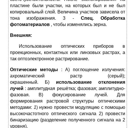
пластине были участки, на которых был и не был
копировальный слой. Величина участков зависела от
тона изображения. 3 -
Спец.
Обработка
фотоматериалов
, чтобы изменялись зерна.
Внешняя:
Использование оптических приборов в
проекционных, контактных или линзовых растрах, а
так оптоэлектронное растрирование.
Оптические методы
: А) поглощение излучения:
ахроматический растр (серый);
окрашенный. Б)
использование отклонения
лучей
: амплитудная решётка; фазовая; амплитудно-
фазовая. В) фокусирование лучей. Для
формирования растровой структуры оптическими
методами:
1
) нужно провести модуляцию с помощью
высокочастотного оптического сигнала 2) провести
бинаризацию (разделение полученного сигнала на 2
уровня).