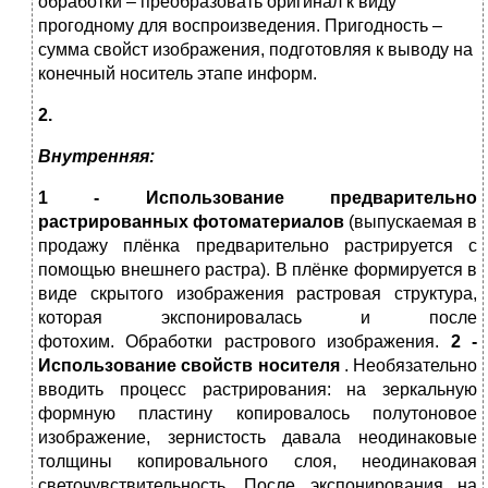
обработки – преобразовать оригинал к виду
прогодному для воспроизведения. Пригодность –
сумма свойст изображения, подготовляя к выводу на
конечный носитель этапе информ.
2.
Внутренняя:
1 - Использование предварительно
растрированных фотоматериалов
(выпускаемая в
продажу плёнка предварительно растрируется с
помощью внешнего растра). В плёнке формируется в
виде скрытого изображения растровая структура,
которая экспонировалась и после
фотохим. Обработки растрового изображения.
2 -
Использование свойств носителя
. Необязательно
вводить процесс растрирования: на зеркальную
формную пластину копировалось полутоновое
изображение, зернистость давала неодинаковые
толщины копировального слоя, неодинаковая
светочувствительность. После экспонирования на