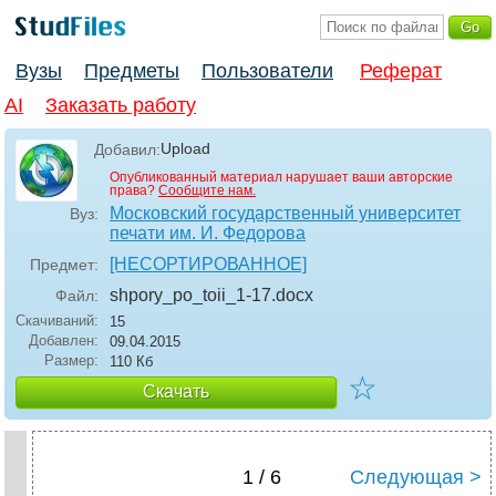
Вузы
Предметы
Пользователи
Реферат
AI
Заказать работу
Upload
Добавил:
Опубликованный материал нарушает ваши авторские
права?
Сообщите нам.
Московский государственный университет
Вуз:
печати им. И. Федорова
[НЕСОРТИРОВАННОЕ]
Предмет:
shpory_po_toii_1-17
.docx
Файл:
Скачиваний:
15
Добавлен:
09.04.2015
Размер:
110 Кб
☆
Скачать
1 / 6
Следующая >