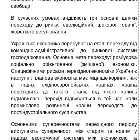
свободи.
В сучасних умовах виділяють три основні шляхи
переходу до ринку: еволюційний, шокової терапії,
жорсткого регулювання.
Українська економіка перебуває на етапі переходу від
командно-адміністративної до ринкової системи
господарювання. Основна мета переходу: розбудова
соціально орієнтованої (змішаної) економіки.
Специфічними рисами перехідної економіки України є
наступні: планова економіка має міцніше коріння, ніж
в інших східноєвропейських країнах; країна
переходить до такого стану, від якого колись
відмовилась; перехід відбувається в той час, коли
промислово розвинені країни переходять до
постіндустріального суспільства.
Основними суперечностями перехідного періоду
виступають суперечності між старим та новим у
надрах економічної системи; між економікою та