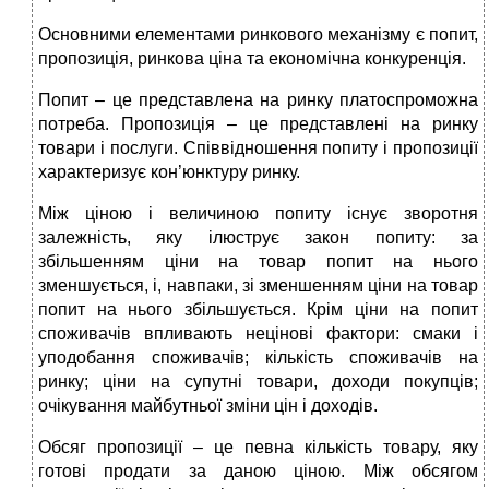
Основними елементами ринкового механізму є попит,
пропозиція, ринкова ціна та економічна конкуренція.
Попит – це представлена на ринку платоспроможна
потреба. Пропозиція – це представлені на ринку
товари і послуги. Співвідношення попиту і пропозиції
характеризує кон’юнктуру ринку.
Між ціною і величиною попиту існує зворотня
залежність, яку ілюструє закон попиту: за
збільшенням ціни на товар попит на нього
зменшується, і, навпаки, зі зменшенням ціни на товар
попит на нього збільшується. Крім ціни на попит
споживачів впливають нецінові фактори: смаки і
уподобання споживачів; кількість споживачів на
ринку; ціни на супутні товари, доходи покупців;
очікування майбутньої зміни цін і доходів.
Обсяг пропозиції – це певна кількість товару, яку
готові продати за даною ціною. Між обсягом