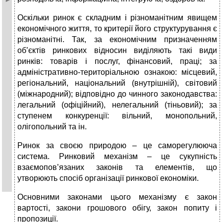
Оскільки ринок є складним і різноманітним явищем
економічного життя, то критерії його структурування є
різноманітні. Так, за економічним призначенням
об’єктів ринкових відносин виділяють такі види
ринків: товарів і послуг, фінансовий, праці; за
адміністративно-територіальною ознакою: місцевий,
регіональний, національний (внутрішній), світовий
(міжнародний); відповідно до чинного законодавства:
легальний (офіційний), нелегальний (тіньовий); за
ступенем конкуренції: вільний, монопольний,
олігопольний та ін.
Ринок за своєю природою – це саморегулююча
система. Ринковий механізм – це сукупність
взаємопов’язаних законів та елементів, що
утворюють спосіб організації ринкової економіки.
Основними законами цього механізму є закон
вартості, закони грошового обігу, закон попиту і
пропозиції.