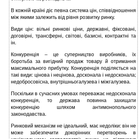
В кожній країні діє певна система цін, співвідношення
між якими залежить від рівня розвитку ринку.
Види цін: вільні ринкові ціни, державні, фіксовані,
договірні, трансферні, світові, базисні, контрактні та
ін.
Конкуренція – це суперництво виробників, їх
боротьба за вигідний продаж товару й отримання
максимального прибутку. Конкуренція поділяється на
такі види: цінова і нецінова, досконала і недосконала;
недобросовісна, внутрішньогалузева і міжгалузева.
Поскільки в сучасних умовах переважає недосконала
конкуренція, то держава повинна захищати
конкуренцію шляхом антимонопольного
законодавства.
Ринковий механізм не ідеальний, має недоліки: він не
може забезпечити докорінних перетворень в