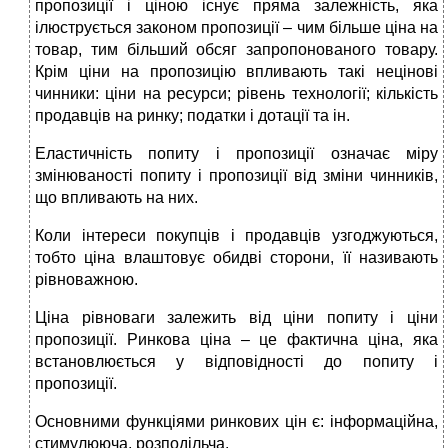
пропозиції і ціною існує пряма залежність, яка
ілюструється законом пропозиції – чим більше ціна на
товар, тим більший обсяг запропонованого товару.
Крім ціни на пропозицію впливають такі нецінові
чинники: ціни на ресурси; рівень технології; кількість
продавців на ринку; податки і дотації та ін.
Еластичність попиту і пропозиції означає міру
змінюваності попиту і пропозиції від зміни чинників,
що впливають на них.
Коли інтереси покупців і продавців узгоджуються,
тобто ціна влаштовує обидві сторони, її називають
рівноважною.
Ціна рівноваги залежить від ціни попиту і ціни
пропозиції. Ринкова ціна – це фактична ціна, яка
встановлюється у відповідності до попиту і
пропозиції.
Основними функціями ринкових цін є: інформаційна,
стимулююча, розподільча.