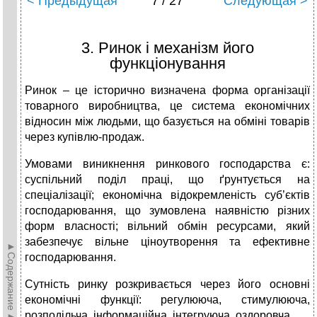
< Предыдущая
7 / 27
Следующая >
3. Ринок і механізм його
функціонування
Ринок – це історично визначена форма організації
товарного виробництва, це система економічних
відносин між людьми, що базується на обміні товарів
через купівлю-продаж.
Умовами виникнення ринкового господарства є:
суспільний поділ праці, що ґрунтується на
спеціалізації; економічна відокремленість суб’єктів
господарювання, що зумовлена наявністю різних
форм власності; вільний обмін ресурсами, який
забезпечує вільне ціноутворення та ефективне
►Содержание►
господарювання.
Сутність ринку розкривається через його основні
економічні функції: регулююча, стимулююча,
розподільча, інформаційна, інтегруюча, оздоровча.