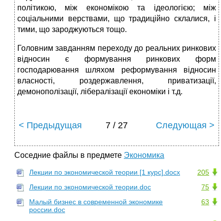
політикою, між економікою та ідеологією; між
соціальними верствами, що традиційно склалися, і
тими, що зароджуються тощо.
Головним завданням переходу до реальних ринкових
відносин є формування ринкових форм
господарювання шляхом реформування відносин
власності, роздержавлення, приватизації,
демонополізації, лібералізації економіки і т.д.
< Предыдущая
7 / 27
Следующая >
Соседние файлы в предмете
Экономика
Лекции по экономической теории [1 курс].docx
205
Лекции по экономической теории.doc
75
Малый бизнес в современной экономике
63
россии.doc