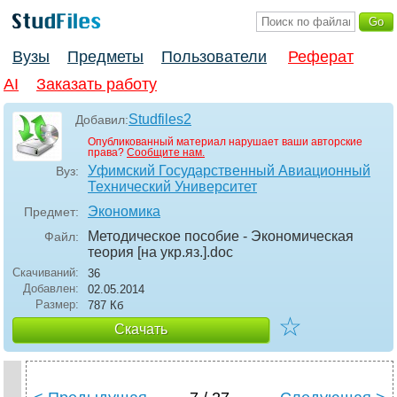
Вузы
Предметы
Пользователи
Реферат
AI
Заказать работу
Studfiles2
Добавил:
Опубликованный материал нарушает ваши авторские
права?
Сообщите нам.
Уфимский Государственный Авиационный
Вуз:
Технический Университет
Экономика
Предмет:
Методическое пособие - Экономическая
Файл:
теория [на укр.яз.]
.doc
Скачиваний:
36
Добавлен:
02.05.2014
Размер:
787 Кб
☆
Скачать