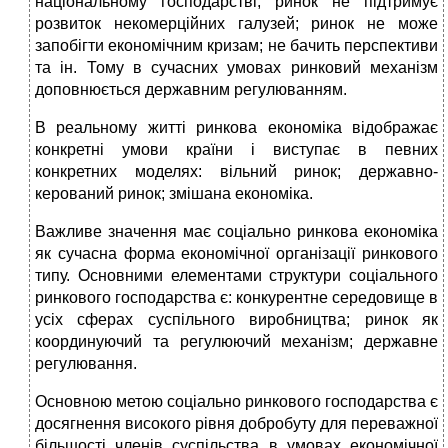
національному господарстві; ринок не підтримує
розвиток некомерційних галузей; ринок не може
запобігти економічним кризам; не бачить перспективи
та ін. Тому в сучасних умовах ринковий механізм
доповнюється державним регулюванням.
В реальному житті ринкова економіка відображає
конкретні умови країни і виступає в певних
конкретних моделях: вільний ринок; державно-
керований ринок; змішана економіка.
Важливе значення має соціально ринкова економіка
як сучасна форма економічної організації ринкового
типу. Основними елементами структури соціального
ринкового господарства є: конкурентне середовище в
усіх сферах суспільного виробництва; ринок як
координуючий та регулюючий механізм; державне
регулювання.
Основною метою соціально ринкового господарства є
досягнення високого рівня добробуту для переважної
більшості членів суспільства в умовах економічної