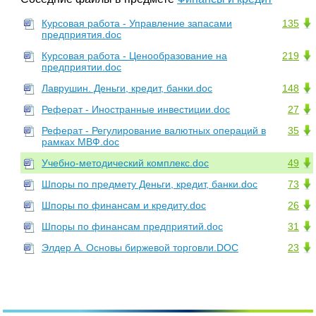
Курсовая работа - Управление запасами
135
предприятия.doc
Курсовая работа - Ценообразование на
219
предприятии.doc
Лаврушин. Деньги, кредит, банки.doc
148
Реферат - Иностранные инвестиции.doc
27
Реферат - Регулирование валютных операций в
35
рамках МВФ.doc
Учебно-методический комплекс.doc
49
Шпоры по предмету Деньги, кредит, банки.doc
73
Шпоры по финансам и кредиту.doc
26
Шпоры по финансам предприятий.doc
31
Элдер А. Основы биржевой торговли.DOC
23