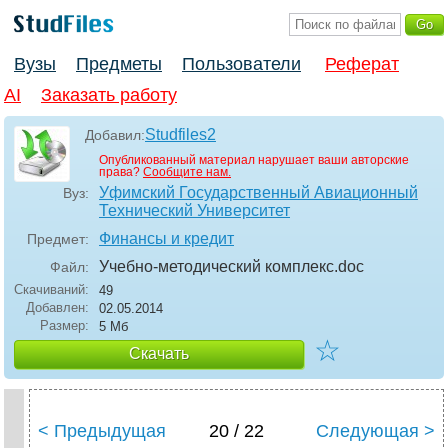
Вузы
Предметы
Пользователи
Реферат
AI
Заказать работу
Studfiles2
Добавил:
Опубликованный материал нарушает ваши авторские
права?
Сообщите нам.
Уфимский Государственный Авиационный
Вуз:
Технический Университет
Финансы и кредит
Предмет:
Учебно-методический комплекс
.doc
Файл:
Скачиваний:
49
Добавлен:
02.05.2014
Размер:
5 Мб
☆
Скачать
< Предыдущая
20 / 22
Следующая >