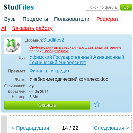
Вузы
Предметы
Пользователи
Реферат
AI
Заказать работу
Studfiles2
Добавил:
Опубликованный материал нарушает ваши авторские
права?
Сообщите нам.
Уфимский Государственный Авиационный
Вуз:
Технический Университет
Финансы и кредит
Предмет:
Учебно-методический комплекс
.doc
Файл:
Скачиваний:
49
Добавлен:
02.05.2014
Размер:
5 Мб
☆
Скачать
< Предыдущая
14 / 22
Следующая >