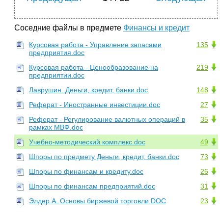
Соседние файлы в предмете
Финансы и кредит
Курсовая работа - Управление запасами
135
предприятия.doc
Курсовая работа - Ценообразование на
219
предприятии.doc
Лаврушин. Деньги, кредит, банки.doc
148
Реферат - Иностранные инвестиции.doc
27
Реферат - Регулирование валютных операций в
35
рамках МВФ.doc
Учебно-методический комплекс.doc
49
Шпоры по предмету Деньги, кредит, банки.doc
73
Шпоры по финансам и кредиту.doc
26
Шпоры по финансам предприятий.doc
31
Элдер А. Основы биржевой торговли.DOC
23