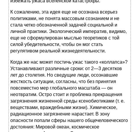
из­бежать ужаса вселенской катастрофы.
К сожалению, эта идея еще не осознана всерьез
поли­тиками, не понята массовым сознанием и не
стала четко обозначенной задачей социальной и
личной практики. Экологический императив, видимо,
еще не сформулирован мыслью теоретиков с той
силой убедительности, чтобы он мог стать
регулятивом реальной жизнедеятельности.
Когда же нас может постичь ужас такого «коллапса»?
Устанавливают различные сроки: от 2—3 десятков
лет до столетия. Но сведущие люди, осознавшие
жесткость си­туации, согласны, что без принятия
повсеместно мер гло­бального масштаба — он
неотвратим. Остро стоит и проблема прекращения
загрязнения жизненной среды ксенобиотиками (т. е.
веществами, враждебными жизни). Химическое,
радиационное загряз­нение нарастает. В зону
опасности попали сферы нашего общечеловеческого
достояния: Мировой океан, космичес­кое