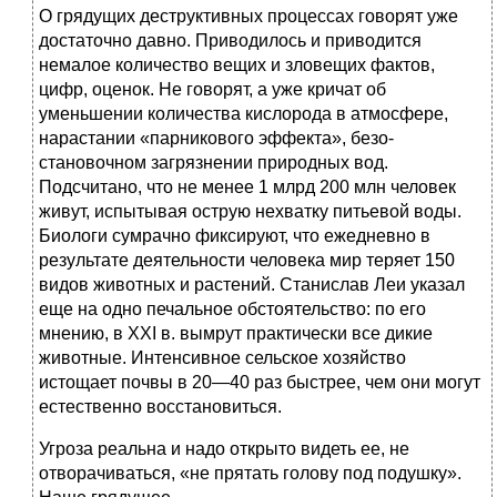
О грядущих деструктивных процессах говорят уже
до­статочно давно. Приводилось и приводится
немалое ко­личество вещих и зловещих фактов,
цифр, оценок. Не го­ворят, а уже кричат об
уменьшении количества кислорода в атмосфере,
нарастании «парникового эффекта», безо­
становочном загрязнении природных вод.
Подсчитано, что не менее 1 млрд 200 млн человек
живут, испытывая ос­трую нехватку питьевой воды.
Биологи сумрачно фикси­руют, что ежедневно в
результате деятельности человека мир теряет 150
видов животных и растений. Станислав Леи указал
еще на одно печальное обстоятельство: по его
мнению, в XXI в. вымрут практически все дикие
животные. Интенсивное сельское хозяйство
истощает почвы в 20—40 раз быстрее, чем они могут
естественно восстано­виться.
Угроза реальна и надо открыто видеть ее, не
отворачи­ваться, «не прятать голову под подушку».