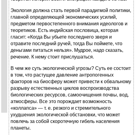
Экология должна стать первой парадигмой политики,
главной определяющей экономических усилий,
предме­том первостепенного внимания идеологов и
теоретиков. Есть индийская пословица, которая
гласит: «Когда Вы убьете последнего зверя и
отравите последний ручей, тогда Вы поймете, что
деньгами питаться нельзя». Мудрое, надо сказать,
речение. К нему стоит прислушаться.
В чем же суть экологической угрозы? Суть ее состоит
в том, что растущее давление антропогенных
факторов на биосферу может привести к обвальному
разрыву есте­ственных циклов воспроизводства
биологических ресур­сов, самоочищения почвы, вод,
атмосферы. Все это по­рождает возможность
«коллапса» — т. е. резкого и стремительного
ухудшения экологической обстановки, что может
повлечь за собой скоротечную гибель населе­ния
планеты.