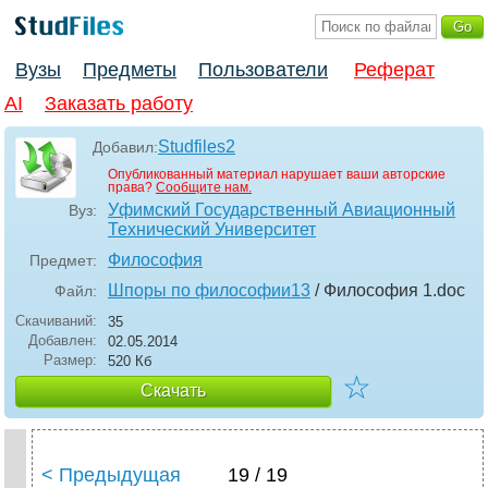
Вузы
Предметы
Пользователи
Реферат
AI
Заказать работу
Studfiles2
Добавил:
Опубликованный материал нарушает ваши авторские
права?
Сообщите нам.
Уфимский Государственный Авиационный
Вуз:
Технический Университет
Философия
Предмет:
Шпоры по философии13
/ Философия 1
.doc
Файл:
Скачиваний:
35
Добавлен:
02.05.2014
Размер:
520 Кб
☆
Скачать
< Предыдущая
19 / 19