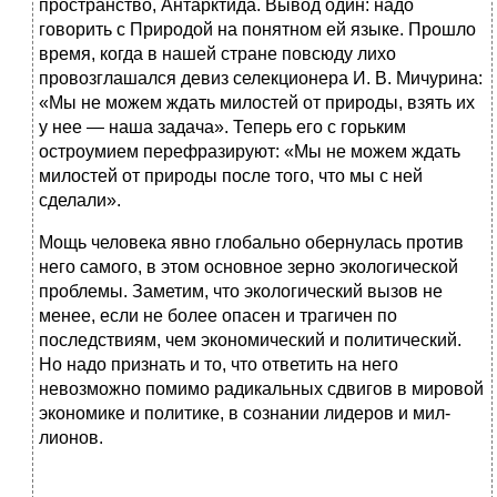
пространство, Антарктида. Вывод один: надо
говорить с Природой на понятном ей языке. Прошло
время, когда в нашей стране повсюду лихо
провозглашался девиз селек­ционера И. В. Мичурина:
«Мы не можем ждать милостей от природы, взять их
у нее — наша задача». Теперь его с горьким
остроумием перефразируют: «Мы не можем ждать
милостей от природы после того, что мы с ней
сделали».
Мощь человека явно глобально обернулась против
него самого, в этом основное зерно экологической
проблемы. Заметим, что экологический вызов не
менее, если не бо­лее опасен и трагичен по
последствиям, чем экономичес­кий и политический.
Но надо признать и то, что ответить на него
невозможно помимо радикальных сдвигов в ми­ровой
экономике и политике, в сознании лидеров и мил­
лионов.