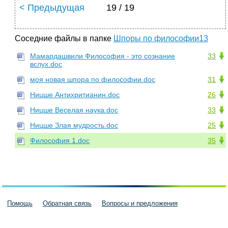
< Предыдущая
19 / 19
Соседние файлы в папке
Шпоры по философии13
Мамардашвили Философия - это сознание
33
вслух.doc
моя новая шпора по философии.doc
31
Ницше Антихритианин.doc
26
Ницше Веселая наука.doc
33
Ницше Злая мудрость.doc
25
Философия 1.doc
35
Помощь
Обратная связь
Вопросы и предложения