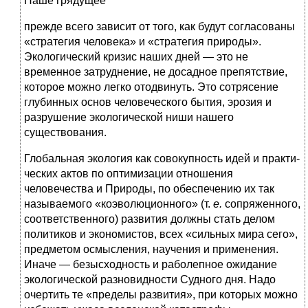
Наше грядущее
прежде всего зависит от того, как будут согласованы
«стра­тегия человека» и «стратегия природы».
Экологический кризис наших дней — это не
временное затруднение, не до­садное препятствие,
которое можно легко отодвинуть. Это сотрясение
глубинных основ человеческого бытия, эрозия и
разрушение экологической ниши нашего
существования.
Глобальная экология как совокупность идей и практи­
ческих актов по оптимизации отношения
человечества и Природы, по обеспечению их так
называемого «коэволюционного» (т.
е.
сопряженного,
соответственного) разви­тия должны стать делом
политиков и экономистов, всех «сильных мира сего»,
предметом осмысления, научения и применения.
Иначе — безысходность и раболепное ожи­дание
экологической разновидности Судного дня. Надо
очертить те «пределы развития», при которых можно