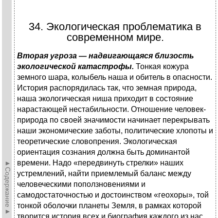
34. Экологическая проблематика в
современном мире.
Вторая угроза — надвигающаяся близость
экологической катастрофы.
Тонкая кожура
земного шара, колыбель наша и обитель в опасности.
История распорядилась так, что земная природа,
наша экологическая ниша приходит в состояние
нарастающей нестабильности. Отношение человек-
природа по своей значимости начинает перекры­вать
наши экономические заботы, политические хлопоты и
теоретические словопрения. Экологическая
ориентация сознания должна быть доминантой
времени. Надо «передвинуть стрелки» наших
►Содержание►
устремлений, найти приемлемый баланс между
человечес­кими поползновениями и
самодостаточностью и достоин­ством «геохоры», той
тонкой оболочки планеты Земля, в рамках которой
творится история всех и биография каж­дого из нас.