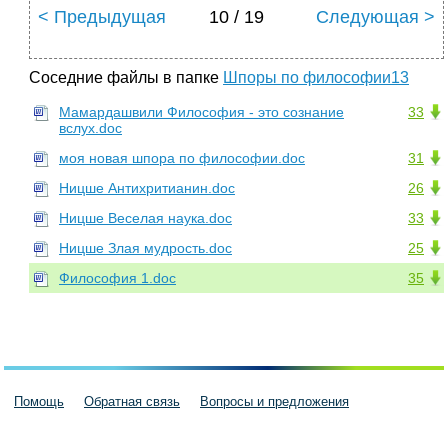
< Предыдущая
10 / 19
Следующая >
Соседние файлы в папке
Шпоры по философии13
Мамардашвили Философия - это сознание
33
вслух.doc
моя новая шпора по философии.doc
31
Ницше Антихритианин.doc
26
Ницше Веселая наука.doc
33
Ницше Злая мудрость.doc
25
Философия 1.doc
35
Помощь
Обратная связь
Вопросы и предложения