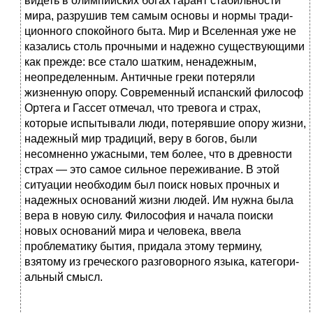
видеть в олимпийских богах гарант стабиль­ности
мира, разрушив тем самым основы и нормы тради­
ционного спокойного быта. Мир и Вселенная уже не
ка­зались столь прочными и надежно существующими
как прежде: все стало шатким, ненадежным,
неопределенным. Античные греки потеряли
жизненную опору. Современ­ный испанский философ
Ортега и Гассет отмечал, что тревога и страх,
которые испытывали люди, потерявшие опору жизни,
надежный мир традиций, веру в богов, были
несомненно ужасными, тем более, что в древности
страх — это самое сильное переживание. В этой
ситуации необходим был поиск новых прочных и
надежных осно­ваний жизни людей. Им нужна была
вера в новую силу. Философия и начала поиски
новых оснований мира и че­ловека, ввела
проблематику бытия, придала этому терми­ну,
взятому из греческого разговорного языка, категори­
альный смысл.