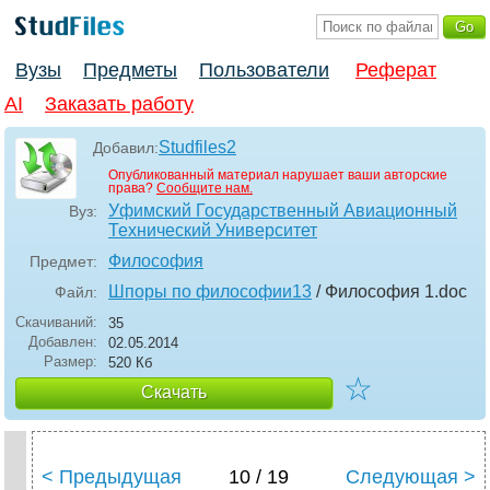
Вузы
Предметы
Пользователи
Реферат
AI
Заказать работу
Studfiles2
Добавил:
Опубликованный материал нарушает ваши авторские
права?
Сообщите нам.
Уфимский Государственный Авиационный
Вуз:
Технический Университет
Философия
Предмет:
Шпоры по философии13
/ Философия 1
.doc
Файл:
Скачиваний:
35
Добавлен:
02.05.2014
Размер:
520 Кб
☆
Скачать
< Предыдущая
10 / 19
Следующая >