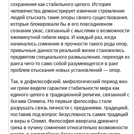
сохранения как стабильного целого. История
человечества демонстрирует извечное стремление
людей отыскать такие опоры своего существования,
кото­рые блокировали бы в его повседневном
сознании ужас, связанный с мыслями о возможности
ежеминутной гибе­ли мира. И каждый раз, когда
начиналось сомнение в прочности такого рода опор,
привычные данности реаль­ной жизни становились
предметом специального размыш­ления, переходя из
ранга чего-то само собой разумеюще­гося в ранг
проблем отыскания новых установлений — опор.
Так, в дофилософский, мифологический период жиз­
ни греки видели гарантии стабильности мира как
едино­го целого в традиционной религии, связанной с
богами Олимпа. Но первые философы стали
разрушать связь лич­ности с преданиями, традицией,
поставив под вопрос бе­зусловность самих традиций
и веры в Олимп. Философия ввергала древнего
грека в пучину сомнения относительно возможности