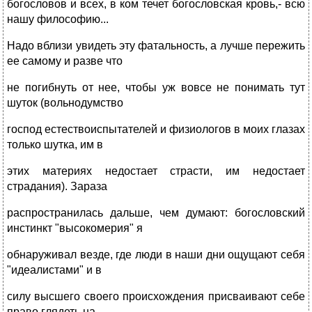
богословов и всех, в ком течет богословская кровь,- всю
нашу философию...
Надо вблизи увидеть эту фатальность, а лучше пережить
ее самому и разве что
не погибнуть от нее, чтобы уж вовсе не понимать тут
шуток (вольнодумство
господ естествоиспытателей и физиологов в моих глазах
только шутка, им в
этих материях недостает страсти, им недостает
страдания). Зараза
распространилась дальше, чем думают: богословский
инстинкт "высокомерия" я
обнаруживал везде, где люди в наши дни ощущают себя
"идеалистами" и в
силу высшего своего происхождения присваивают себе
право глядеть на