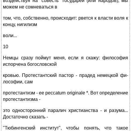
воздействуя на "совесть" государей (или народов), мы
можем не сомневаться в
том, что, собственно, происходит: рвется к власти воля к
концу, нигилизм
воли...
10
Немцы сразу поймут меня, если я скажу: философия
испорчена богословской
кровью. Протестантский пастор - прадед немецкой фи-
лософии, сам
протестантизм - ее peccatum originale *. Вот определение
протестантизма -
это односторонний паралич христианства - и разума...
Достаточно сказать -
"Тюбингенский институт", чтобы понять, что такое