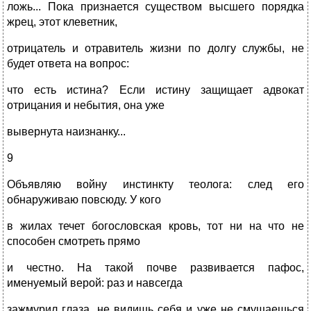
ложь... Пока признается существом высшего порядка
жрец, этот клеветник,
отрицатель и отравитель жизни по долгу службы, не
будет ответа на вопрос:
что есть истина? Если истину защищает адвокат
отрицания и небытия, она уже
вывернута наизнанку...
9
Объявляю войну инстинкту теолога: след его
обнаруживаю повсюду. У кого
в жилах течет богословская кровь, тот ни на что не
способен смотреть прямо
и честно. На такой почве развивается пафос,
именуемый верой: раз и навсегда
зажмурил глаза, не видишь себя и уже не смущаешься