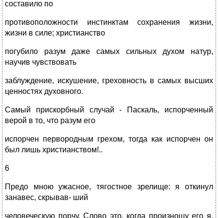
составило по
противоположности инстинктам сохранения жизни,
жизни в силе; христианство
погубило разум даже самых сильных духом натур,
научив чувствовать
заблуждение, искушение, греховность в самых высших
ценностях духовного.
Самый прискорбный случай - Паскаль, испорченный
верой в то, что разум его
испорчен первородным грехом, тогда как испорчен он
был лишь христианством!..
6
Предо мною ужасное, тягостное зрелище: я откинул
занавес, скрывав- ший
человеческую порчу. Слово это, когда произношу его я,