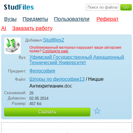
Вузы
Предметы
Пользователи
Реферат
AI
Заказать работу
Studfiles2
Добавил:
Опубликованный материал нарушает ваши авторские
права?
Сообщите нам.
Уфимский Государственный Авиационный
Вуз:
Технический Университет
Философия
Предмет:
Шпоры по философии13
/ Ницше
Файл:
Антихритианин
.doc
Скачиваний:
26
Добавлен:
02.05.2014
Размер:
457 Кб
☆
Скачать