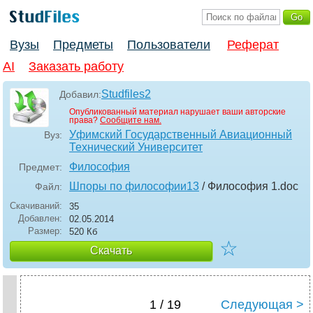
Вузы
Предметы
Пользователи
Реферат
AI
Заказать работу
Studfiles2
Добавил:
Опубликованный материал нарушает ваши авторские
права?
Сообщите нам.
Уфимский Государственный Авиационный
Вуз:
Технический Университет
Философия
Предмет:
Шпоры по философии13
/ Философия 1
.doc
Файл:
Скачиваний:
35
Добавлен:
02.05.2014
Размер:
520 Кб
☆
Скачать
1 / 19
Следующая >