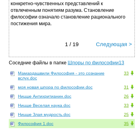
конкретно-чувствен­ных представлений к
отвлеченным понятиям разума. Ста­новление
философии означало становление рационально­го
постижения мира.
1 / 19
Следующая >
Соседние файлы в папке
Шпоры по философии13
Мамардашвили Философия - это сознание
33
вслух.doc
моя новая шпора по философии.doc
31
Ницше Антихритианин.doc
26
Ницше Веселая наука.doc
33
Ницше Злая мудрость.doc
25
Философия 1.doc
35