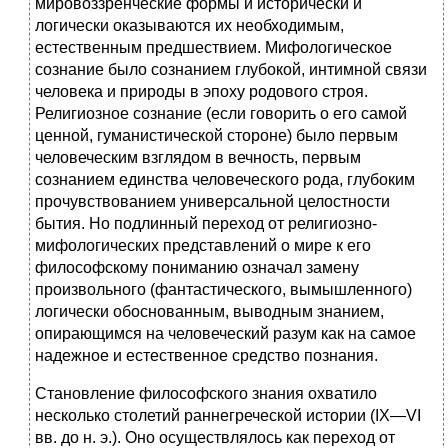
мировоззренческие формы и исторически и
логически оказываются их необходимым,
естественным предшествием. Мифологическое
сознание было сознанием глубокой, интимной связи
человека и природы в эпоху родового строя.
Религиозное сознание (если говорить о его самой
ценной, гуманистической сто­роне) было первым
человеческим взглядом в вечность, первым
сознанием единства человеческого рода, глубоким
прочувствованием универсальной целостности
бытия. Но подлинный переход от религиозно-
мифологических пред­ставлений о мире к его
философскому пониманию озна­чал замену
произвольного (фантастического, вымышлен­ного)
логически обоснованным, выводным знанием,
опирающимся на человеческий разум как на самое
надеж­ное и естественное средство познания.
Становление философского знания охватило
несколь­ко столетий раннегреческой истории (IX—VI
вв. до н. э.). Оно осуществлялось как переход от