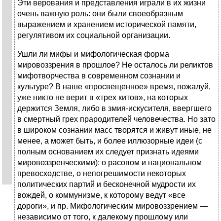
Эти верования и представления играли в их жизни
очень важную роль: они были своеобразным
выражением и хра­нением исторической памяти,
регулятивом их социальной организации.
Ушли ли мифы и мифологическая форма
мировоззрения в прошлое? Не осталось ли реликтов
мифотворчества в современном сознании и
культуре? В наше «просвещенное» время, пожалуй,
уже никто не верит в «трех китов», на которых
держится Земля, либо в змия-искусителя, ввергшего
в смертный грех прародителей человечества. Но зато
в широком сознании масс творятся и живут иные, не
менее, а может быть, и более иллюзорные идеи (с
полным основанием их следует признать идеями
мировоззренчес­кими): о расовом и национальном
превосходстве, о непо­грешимости некоторых
политических партий и бесконеч­ной мудрости их
вождей, о коммунизме, к которому ведут «все
дороги», и пр. Мифологическим мировоззрением —
независимо от того, к далекому прошлому или