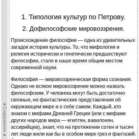
1. Типология культур по Петрову.
2. Дофилософские мировоззрения.
Происхождение философии — одна из удивительных
загадок истории культуры. То, что мифология и
религия исторически и генетически предшествуют
философии, стало в наше время общим местом
современной науки.
Философия — мировоззренческая форма сознания.
Однако не всякое мировоззрение можно назвать
философ­ским. У человека могут быть достаточно
связные, но фан­тастические представления об
►Содержание►
окружающем мире и о себе самом. Каждый, кто
знаком с мифами Древней Греции (или с мифами
других народов мира — египтян, вавило­нян,
ассирийцев), знает, что на протяжении сотен и ты­сяч
лет люди жили как бы в особом мире грез и фантазий.