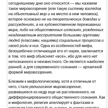
сегодняш­нему дню оно относится — мы назовем
такое мировоз­зрение (или такую
систему взглядов
на объективный мир и на место в нем человека),
которое основано
не на теоре­тических доводах и
рассуждениях, а на художественном переживании
мира, либо на общественных иллюзиях, рожденных
неадекватным восприятием большими группами
лю­дей (классами, нациями) социальных процессов и
своей роли в них.
Одна из особенностей мифа,
безошибочно отлича­ющая его от науки, заключается
в том, что миф объясня­ет «все», ибо для него нет
непознанного и неизвестного. Он является наиболее
ранней, а для современного созна­ния — архаичной
формой мировоззрения.
Близким к мифологическому, хотя и отличным от
него, стало
религиозное мировоззрение,
развившееся из недр еще не расчлененного, не
дифференцированного обществен­ного сознания. Как
и мифология, религия апеллирует к фантазии и
чувствам (это могут быть и очень высокие чув­ства—