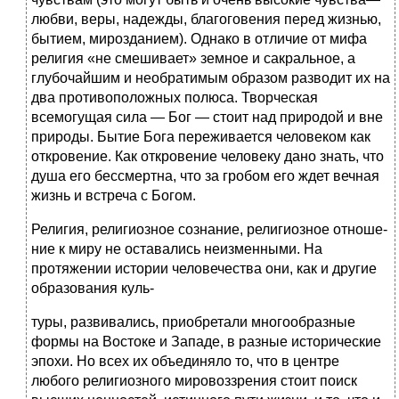
любви, веры, надежды, благоговения перед жиз­нью,
бытием, мирозданием). Однако в отличие от мифа
религия «не смешивает» земное и сакральное, а
глубочай­шим и необратимым образом разводит их на
два проти­воположных полюса. Творческая
всемогущая сила — Бог — стоит над природой и вне
природы. Бытие Бога переживается человеком как
откровение. Как откровение человеку дано знать, что
душа его бессмертна, что за гро­бом его ждет вечная
жизнь и встреча с Богом.
Религия, религиозное сознание, религиозное отноше­
ние к миру не оставались неизменными. На
протяжении истории человечества они, как и другие
образования куль-
туры, развивались, приобретали многообразные
формы на Востоке и Западе, в разные исторические
эпохи. Но всех их объединяло то, что в центре
любого религиозного ми­ровоззрения стоит поиск