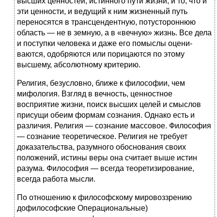
высших ценностей, истинного пути жизни, и то, что и
эти ценности, и ведущий к ним жизненный путь
переносятся в трансцендентную, поту­стороннюю
область — не в земную, а в «вечную» жизнь. Все дела
и поступки человека и даже его помыслы оцени­
ваются, одобряются или порицаются по этому
высшему, абсолютному критерию.
Религия, безусловно, ближе к философии, чем
мифоло­гия. Взгляд в вечность, ценностное
восприятие жизни, по­иск высших целей и смыслов
присущи обеим формам созна­ния. Однако есть и
различия. Религия — сознание массовое. Философия
— сознание теоретическое. Религия не требует
доказательства, разумного обоснования своих
положений, истины веры она считает выше истин
разума. Философия — всегда теоретизирование,
всегда работа мысли.
По отношению к философскому мировоззрению
дофилософские Операциональные)