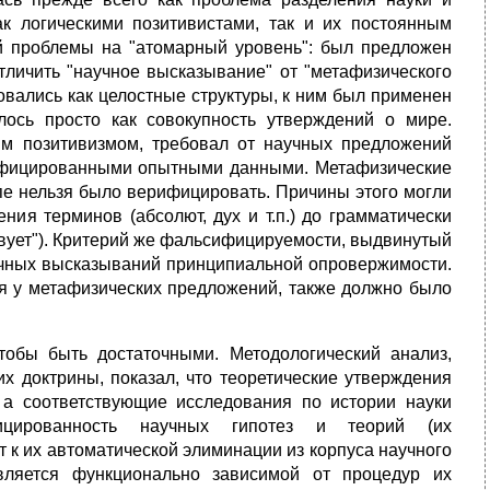
к логическими позитивистами, так и их постоянным
й проблемы на "атомарный уровень": был предложен
тличить "научное высказывание" от "метафизического
вались как целостные структуры, к ним был применен
лось просто как совокупность утверждений о мире.
им позитивизмом, требовал от научных предложений
рифицированными опытными данными. Метафизические
пе нельзя было верифицировать. Причины этого могли
ия терминов (абсолют, дух и т.п.) до грамматически
твует"). Критерий же фальсифицируемости, выдвинутый
аучных высказываний принципиальной опровержимости.
я у метафизических предложений, также должно было
чтобы быть достаточными. Методологический анализ,
х доктрины, показал, что теоретические утверждения
 а соответствующие исследования по истории науки
фицированность научных гипотез и теорий (их
 к их автоматической элиминации из корпуса научного
вляется функционально зависимой от процедур их