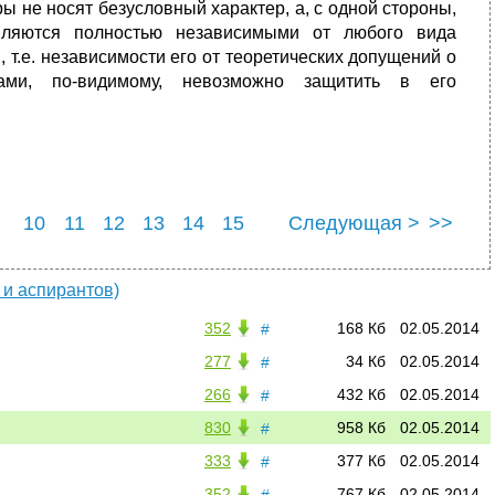
 не носят безусловный характер, а, с одной стороны,
вляются полностью независимыми от любого вида
 т.е. независимости его от теоретических допущений о
ами, по-видимому, невозможно защитить в его
10
11
12
13
14
15
Следующая >
>>
22
23
24
25
 и аспирантов)
352
168 Кб
02.05.2014
#
277
34 Кб
02.05.2014
#
266
432 Кб
02.05.2014
#
830
958 Кб
02.05.2014
#
333
377 Кб
02.05.2014
#
352
767 Кб
02.05.2014