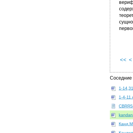
вериф
•
Взаимовлияние технических и естественных
наук. Первые технические науки как
содер
прикладное естествознание. Х. Ортега-и-
теоре
Гассет: размышления о технике.
сущн
•
Специфика соотношения теоретического и
перво
эмпирического в технических науках.
Особенности технической теории. М.
Хайдеггер и теория "теоретической
техники".
•
Инженерная деятельность в свете этической
и социальной ответственности. Концепция
<<
<
ж. Эллюля.
•
Специфика технократического мышления,
научно-технический прогресс и будущее
Соседние
человечества: варианты прогнозов.
Концепция л. Мемфорда.
1-14,3
•
Развитие системных и кибернетических
представлений в технике. Технические
1-4-11.
науки и математика
CBRR5
•
Теория информации и кибернетика
(Концепция: н. Винер, р. Эшби, а. Тюринг,
kandan
Дж. Беглоу и др. По выбору)
Канд.М
•
Специфика компьютерного моделирования
и вычислительный эксперимент. Модели
Кандид