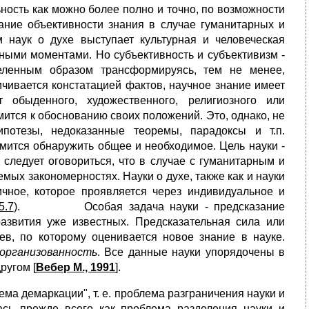
ьность как можно более полно и точно, по возможности
вание объективности знания в случае гуманитарных и
 наук о духе выступает культурная и человеческая
вными моментами. Но субъективность и субъективизм -
деленным образом трансформируясь, тем не менее,
вается констатацией фактов, научное знание имеет
 обыденного, художественного, религиозного или
емится к обоснованию своих положений. Это, однако, не
потезы, недоказанные теоремы, парадоксы и т.п.
ся обнаружить общее и необходимое. Цель науки -
 следует оговориться, что в случае с гуманитарным и
ых закономерностях. Науки о духе, также как и науки
чное, которое проявляется через индивидуальное и
5.7
). Особая задача науки - предсказание
азвития уже известных. Предсказательная сила или
в, по которому оценивается новое знание в науке.
организованность
. Все данные науки упорядочены в
ругом [
Вебер М., 1991
].
а демаркации", т. е. проблема разграничения науки и
ась прежде всего как проблема разделения науки и