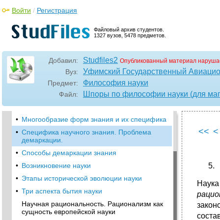
Войти
/
Регистрация
Файловый архив студентов.
1327 вузов, 5478 предметов.
•
Вопросы и ответы к кандидатскому экзамену
по «Истории и философии науки»
Направление техника и технические науки
Studfiles2
Добавил:
Опубликованный материал наруша
•
Предмет философии науки
Уфимский Государственный Авиацио
Вуз:
•
Основные концепции современной
Философия науки
Предмет:
философии науки
Шпоры по философии науки (для маг
Файл:
•
Современная теория познания: сущность и
проблемы
•
Многообразие форм знания и их специфика
<<
<
•
Специфика научного знания. Проблема
демаркации.
•
Способы демаркации знания
•
Возникновение науки
•
Этапы исторической эволюции науки
Наука
•
Три аспекта бытия науки
рацио
Научная рациональность. Рационализм как
закон
сущность европейской науки
соста