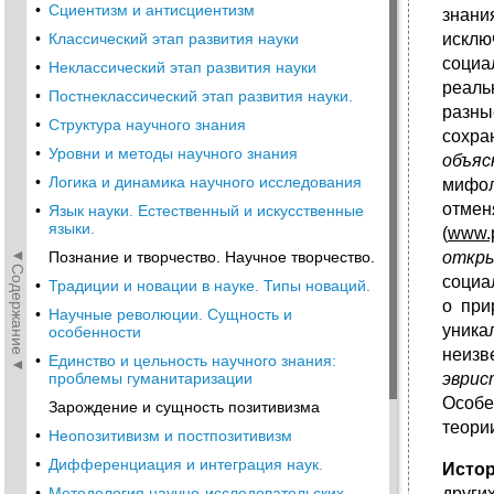
•
Сциентизм и антисциентизм
знани
•
Классический этап развития науки
исклю
социа
•
Неклассический этап развития науки
реаль
•
Постнеклассический этап развития науки.
разны
•
Структура научного знания
сохра
•
Уровни и методы научного знания
объя
•
Логика и динамика научного исследования
мифол
отмен
•
Язык науки. Естественный и искусственные
языки.
(
www.p
◄Содержание◄
Познание и творчество. Научное творчество.
откры
социа
•
Традиции и новации в науке. Типы новаций.
о при
•
Научные революции. Сущность и
уника
особенности
неизв
•
Единство и цельность научного знания:
проблемы гуманитаризации
эврис
Особе
Зарождение и сущность позитивизма
теории
•
Неопозитивизм и постпозитивизм
•
Дифференциация и интеграция наук.
Исто
•
Методология научно-исследовательских
други