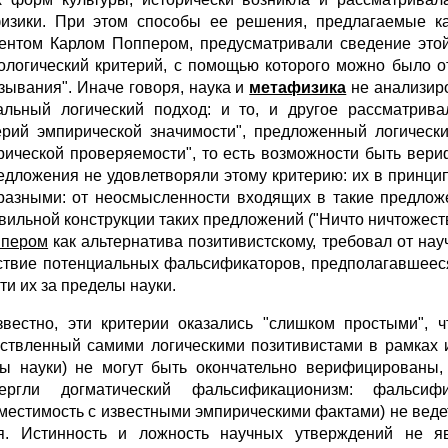
изики. При этом способы ее решения, предлагаемые ка
ентом Карлом Поппером, предусматривали сведение это
ологический критерий, с помощью которого можно было о
зывания". Иначе говоря, наука и
метафизика
не анализиро
льный логический подход: и то, и другое рассматрива
ерий эмпирической значимости", предложенный логическ
рической проверяемости", то есть возможности быть ве
едложения не удовлетворяли этому критерию: их в принци
разными: от неосмысленности входящих в такие предложен
вильной конструкции таких предложений ("Ничто ничтожес
ппером
как альтернатива позитивистскому, требовал от н
ствие потенциальных фальсификаторов, предполагавшеес
ти их за пределы науки.
звестно, эти критерии оказались "слишком простыми", 
ствленный самими логическими позитивистами в рамках и
ны науки) не могут быть окончательно верифицированы,
вергли догматический фальсификационизм: фальси
местимость с известными эмпирическими фактами) не ведет
я. Истинность и ложность научных утверждений не я