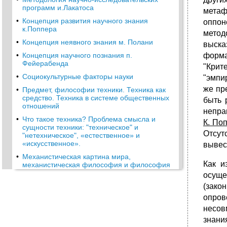
программ и.Лакатоса
метаф
•
Концепция развития научного знания
оппон
к.Поппера
метод
•
Концепция неявного знания м. Полани
выска
•
Концепция научного познания п.
форма
Фейерабенда
"Крит
•
Социокультурные факторы науки
"эмпи
же пр
•
Предмет, философии техники. Техника как
средство. Техника в системе общественных
быть 
отношений
непра
•
Что такое техника? Проблема смысла и
К. По
сущности техники: "техническое" и
Отсут
"нетехническое", «естественное» и
«искусственное».
вывес
•
Механистическая картина мира,
Как и
механистическая философия и философия
производства. Э.Капп – концепция техники
осуще
как проекции органов человека
(зако
•
Образы техники в культуре: традиционная и
опро
проектная культуры. Концепция
несов
ф.Дессауера и концепция техники как
сопричастности божественному творению.
знани