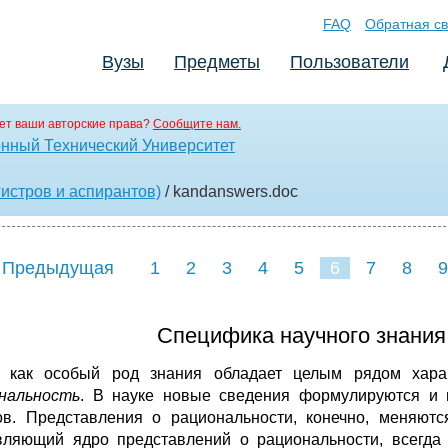
FAQ
Обратная св
Вузы
Предметы
Пользователи
ет ваши авторские права?
Сообщите нам.
нный Технический Университет
истров и аспирантов)
/ kandanswers
.doc
 Предыдущая
1
2
3
4
5
6
7
8
9
16
17
18
19
20
21
Специфика научного знания
 как особый род знания обладает целым рядом характ
нальность
. В науке новые сведения формулируются и
ов. Представления о рациональности, конечно, меняются
вляющий ядро представлений о рациональности, всегда 