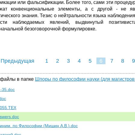
икации или фальсификации. Более того, сами эти процедуры
жат конвенциональные элементы, а с другой - не я
тического знания. Тезис о нейтральности языка наблюдения,
ости наблюдаемых явлений, выдвинутый позитивист
начальной безоговорочной формулировке.
 Предыдущая
1
2
3
4
5
6
7
8
9
16
17
18
19
20
21
 файлы в папке
Шпоры по философии науки (для магистров
1-35.doc
doc
055.TEX
swers.doc
иним. по Философии (Мишин А.В.).doc
атский.doc