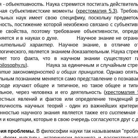
я -
объективность
. Наука стремится постигать действител
чая субъективистские моменты (
хрестоматия 5.3
). Требо
льных наук имеет свою специфику, поскольку предметом
ность, постижение которой неизбежно связано с субъекти
е свойства, поэтому требование объективности, опре
няется и в науках о духе. Научное знание не ограничи
снительный характер
. Научное знание, в отличие от
огического, является знанием
доказательным
. Наука стр
яет того факта, что в научном знании существуют ги
ilosophy.ru
). Наука за единичным и случайным стремит
тие закономерностей и общих принципов
. Однако опять
льным познанием меняется само представление о познаваем
роде изучают общее и типичное, но такое общее и типи
льное, через человека и его деятельность (
хрестоматия 
естных явлений и фактов или определение тенденций р
тичность
научных теорий - один из важнейших критерие
нностью научного знания является также его
системная 
 и концепции, которые в свою очередь согласуются друг с д
рия проблемы.
В философии науки так называемая "проблем
х форм культуры, исторически возникла и рассматривал