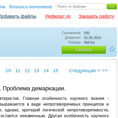
язь
Вопросы и предложения
Добавить файлы
Реферат AI
Заказать работу
Скачиваний:
830
Добавлен:
02.05.2014
Размер:
958 Кб
☆
Скачать
10
11
12
13
14
15
Следующая >
>>
22
23
24
25
. Проблема демаркации.
еристик. Главная особенность научного знания -
 выражаются в виде непротиворечивых принципов и
, однако, критерий логической непротиворечивости,
остается неизменным. Другая особенность научного