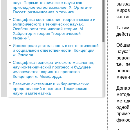
наук. Первые технические науки как
вызва
прикладное естествознание. Х. Ортега-и-
миров
Гассет: размышления о технике.
частиц
•
Специфика соотношения теоретического и
эмпирического в технических науках.
Таким
Особенности технической теории. М.
Хайдеггер и теория "теоретической
дейст
техники".
Общая
•
Инженерная деятельность в свете этической
и социальной ответственности. Концепция
наука
ж. Эллюля.
револ
•
Специфика технократического мышления,
т.е. 
научно-технический прогресс и будущее
револ
человечества: варианты прогнозов.
Концепция л. Мемфорда.
мнени
•
Развитие системных и кибернетических
Допар
представлений в технике. Технические
науки и математика
метод
•
Теория информации и кибернетика
метод
(Концепция: н. Винер, р. Эшби, а. Тюринг,
одной
Дж. Беглоу и др. По выбору)
приме
•
Специфика компьютерного моделирования
филос
и вычислительный эксперимент. Модели
технические и математические