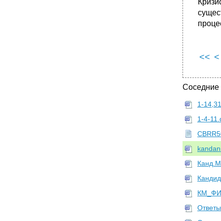
Кризи
•
Проблема реальности в информатике.
сущес
Виртуальная реальность, информационно-
коммуникативная реальность
проце
•
Философское значение понятия
киберпространства Интернет.
Синергетическая парадигма "порядка и
<<
<
хаоса" в Интернете
•
Концепция информационной и
кибернетической эпистемологии и
Соседние
аксиологии. Этические проблемы
информационной революции.
1-14,3
•
Концепция информационного общества от
п. Сорокина до э. Кастельса. Проблема
1-4-11.
личности в информационном обществе.
CBRR5
kandan
Канд.М
Кандид
КМ_ФИ
Ответы