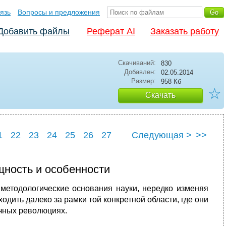
язь
Вопросы и предложения
Добавить файлы
Реферат AI
Заказать работу
Скачиваний:
830
Добавлен:
02.05.2014
Размер:
958 Кб
☆
Скачать
1
22
23
24
25
26
27
Следующая >
>>
1
32
ность и особенности
методологические основания науки, нередко изменяя
дить далеко за рамки той конкретной области, где они
чных революциях.