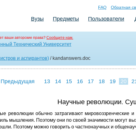
FAQ
Обратная св
Вузы
Предметы
Пользователи
ет ваши авторские права?
Сообщите нам.
нный Технический Университет
истров и аспирантов)
/ kandanswers
.doc
 Предыдущая
13
14
15
16
17
18
19
20
2
28
29
30
3
Научные революции. Сущ
ые революции обычно затрагивают мировоззренческие и 
тиль мышления. Поэтому они по своей значимости могут выхо
ошли. Поэтому можно говорить о частнонаучных и общенау