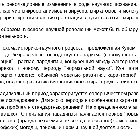
ть революционные изменения в ходе научного познания, 
, как мир микроорганизмов и вирусов, мир атомов и моле
, при открытии явления гравитации, других галактик, мира 
 образом, в основе научной революции может быть обнару
вительности.
 схема историко-научного процесса, предложенная Куном, 
", где безраздельно господствует парадигма (совокупность
юция" - распад парадигмы, конкуренция между альтернати
переход к новому периоду "нормальной науки". Кун пол
юцию является обычной моделью развития, характерной 
ю, подобно развитию биологического мира, представляет 
адигмальный период характеризуется соперничеством разл
ов исследования. Для этого периода в особенности характ
ов, проблем и стандартных решений. На определенном этап
 из школ. С признания парадигмы начинается период "норм
няются (правда не всеми и не всегда осознанно) самые мн
офских) методы, приемы и нормы научной деятельности.