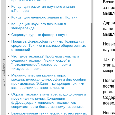
Возни
•
Концепция развития научного знания
за пр
к.Поппера
мышле
•
Концепция неявного знания м. Полани
Дарви
•
Концепция научного познания п.
Фейерабенда
наши 
мышле
•
Социокультурные факторы науки
•
Предмет, философии техники. Техника как
Новые
средство. Техника в системе общественных
отношений
научн
•
Что такое техника? Проблема смысла и
◄Содержание◄
Так, 
сущности техники: "техническое" и
"нетехническое", «естественное» и
этап
«искусственное».
микро
•
Механистическая картина мира,
механистическая философия и философия
Появл
производства. Э.Капп – концепция техники
после
как проекции органов человека
револ
•
Образы техники в культуре: традиционная и
Содер
проектная культуры. Концепция
ф.Дессауера и концепция техники как
всево
сопричастности божественному творению.
Иногд
•
Взаимовлияние технических и естественных