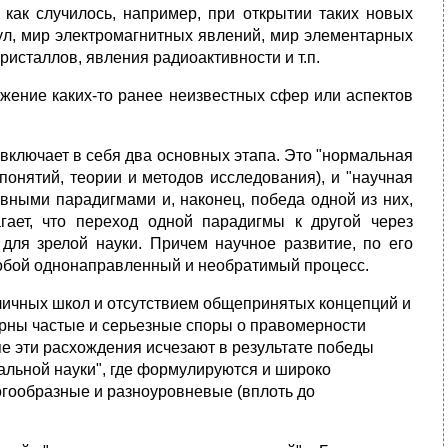
как случилось, например, при открытии таких новых
кул, мир электромагнитных явлений, мир элементарных
кристаллов, явления радиоактивности и т.п.
жение каких-то ранее неизвестных сфер или аспектов
включает в себя два основных этапа. Это "нормальная
 понятий, теории и методов исследования), и "научная
вными парадигмами и, наконец, победа одной из них,
агает, что переход одной парадигмы к другой через
для зрелой науки. Причем научное развитие, по его
собой однонаправленный и необратимый процесс.
ичных школ и отсутствием общепринятых концепций и
ерны частые и серьезные споры о правомерности
е эти расхождения исчезают в результате победы
альной науки", где формулируются и широко
огообразные и разноуровневые (вплоть до