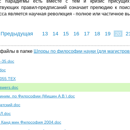
с парадигмы есть вместе с тем и кризис присущих 
твующих правил-предписаний означает прелюдию к поиску
сса является научная революция - полное или частичное 
 Предыдущая
13
14
15
16
17
18
19
20
2
28
29
30
3
 файлы в папке
Шпоры по философии науки (для магистров
1-35.doc
doc
055.TEX
swers.doc
иним. по Философии (Мишин А.В.).doc
атский.doc
Л.doc
 Канд мин Философия 2004.doc