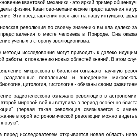
кновение квантовой механики - это яркий пример общенауч
еделы физики. Квантово-механические представления на у
ние. Эти представления посягают на нашу интуицию, здра
новская революция по своему значению вышла далеко за
представления о месте человека в Природе. Она оказал
ние ученых в сторону эволюционизма.
 методы исследования могут приводить к далеко идущим 
ой работы, к появлению новых областей знаний. В этом сл
появление микроскопа в биологии означало научную рев
а, разделенные появлением и внедрением микроско
биология, цитология, гистология - обязаны своим развитие
ение радиотелескопа означало революцию в астрономии.
 второй мировой войны вступила в период особенно блиста
юции" (первая такая революция связывается с именем
жание второй астрономической революции можно видеть в
лновую".
а перед исследователем открывается новая область непо