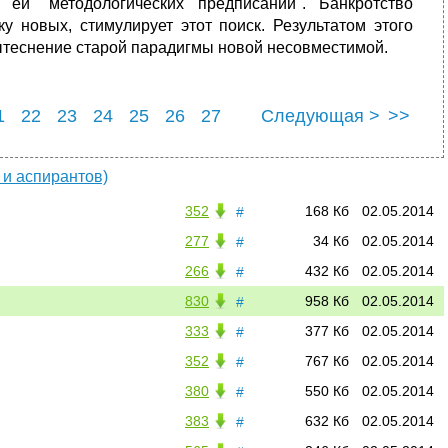
ей "методологических предписаний". Банкротство
 новых, стимулирует этот поиск. Результатом этого
вытеснение старой парадигмы новой несовместимой.
1
22
23
24
25
26
27
Следующая >
>>
1
32
 и аспирантов)
352
168 Кб
02.05.2014
#
277
34 Кб
02.05.2014
#
266
432 Кб
02.05.2014
#
830
958 Кб
02.05.2014
#
333
377 Кб
02.05.2014
#
352
767 Кб
02.05.2014
#
380
550 Кб
02.05.2014
#
383
632 Кб
02.05.2014
#