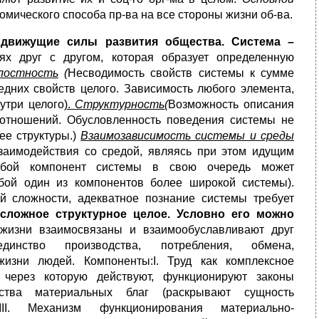
мического способа пр-ва на все стороны жизни об-ва.
 движущие силы развития общества. Система –
ях друг с другом, которая образует определенную
лостность
(
Несводимость свойств системы к сумме
дних свойств целого. Зависимость любого элемента,
нутри целого
).
Структурность
(
Возможность описания
и отношений. Обусловленность поведения системы не
ее структуры.)
Взаимозависимость системы и среды
заимодействия со средой, являясь при этом идущим
ой компонент системы в свою очередь может
обой один из компонентов более широкой системы).
й сложности, адекватное познание системы требует
сложное структурное целое. Условно его можно
изни взаимосвязаны и взаимообуславливают друг
 единство производства, потребления, обмена,
изни людей. Компоненты:I. Труд как комплексное
 через которую действуют, функционируют законы
одства материальных благ (раскрывают сущность
 III. Механизм функционирования материально-