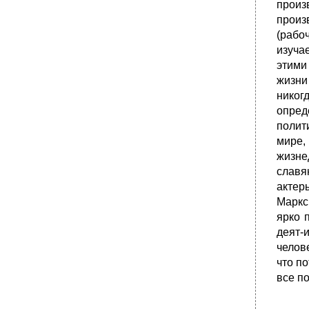
Куна, и. Лакатоса.
произ
произ
(рабо
изуча
этими
жизни
никог
опре
полит
мире,
жизне
славя
актер
Маркс
ярко 
деят-
челов
что по
все п