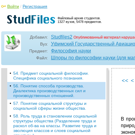
случайности, возможности и
действительности. Причина и цель.
Войти
/
Регистрация
•
50.Сознание, его происхождение и
сущность. Сознание, подсознание,
Файловый архив студентов.
1327 вузов, 5478 предметов.
безсознательное.
•
51.Познание как “отражение”
действительности и как ее
Studfiles2
Добавил:
Опубликованный материал наруша
“конструирование”. Виды познания,
Уфимский Государственный Авиацио
Вуз:
мышления и языка.
Философия науки
Предмет:
•
52.Чувственное и рациональное познание.
Их связь и развитие.
Шпоры по философии науки (для маг
Файл:
•
53.Понятие истины и ее критерии.
•
54. Предмет социальной философии.
Специфика социального познания.
<<
<
•
56. Понятие способа производства.
Диалектика производственных сил и
производственных отношений.
•
57. Понятие социальной структуры и
социальной сферы жизни общества.
•
58. Роль труда в становлении социальной
В про
структуры общества (Разделение труда и
приро
раскол об-ва на классы. Развитие труда и
эволюция классов и слоев социальной
эконо