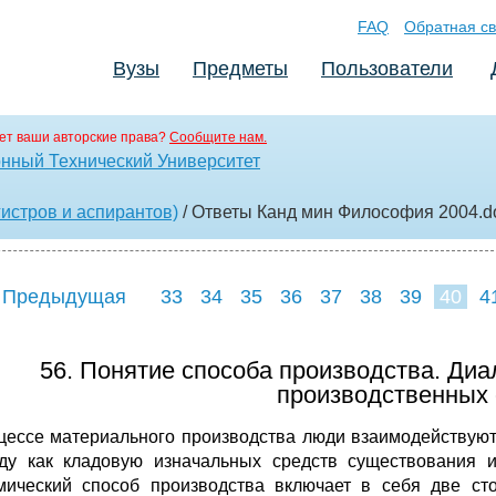
FAQ
Обратная св
Вузы
Предметы
Пользователи
ет ваши авторские права?
Сообщите нам.
нный Технический Университет
истров и аспирантов)
/ Ответы Канд мин Философия 2004
.d
 Предыдущая
33
34
35
36
37
38
39
40
4
48
49
50
5
56. Понятие способа производства. Диа
производственных 
цессе материального производства люди взаимодействуют
ду как кладовую изначальных средств существования и
мический способ производства включает в себя две ст