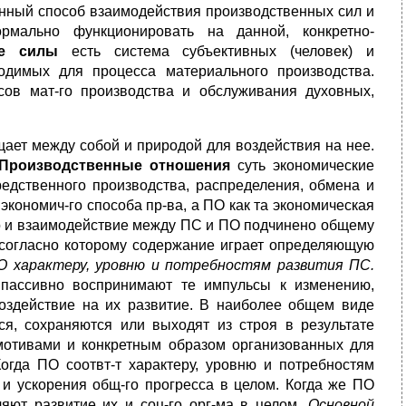
ный способ взаимодействия производственных сил и
ормально функционировать на данной, конкретно-
ые силы
есть система субъективных (человек) и
одимых для процесса материального производства.
сов мат-го производства и обслуживания духовных,
щает между собой и природой для воздействия на нее.
Производственные отношения
суть экономические
дственного производства, распределения, обмена и
экономич-го способа пр-ва, а ПО как та экономическая
то и взаимодействие между ПС и ПО подчинено общему
 согласно которому содержание играет определяющую
 характеру, уровню и потребностям развития ПС.
пассивно воспринимают те импульсы к изменению,
оздействие на их развитие. В наиболее общем виде
я, сохраняются или выходят из строя в результате
мотивами и конкретным образом организованных для
огда ПО соотвт-т характеру, уровню и потребностям
 и ускорения общ-го прогресса в целом. Когда же ПО
ляют развитие их и соц-го орг-ма в целом.
Основной