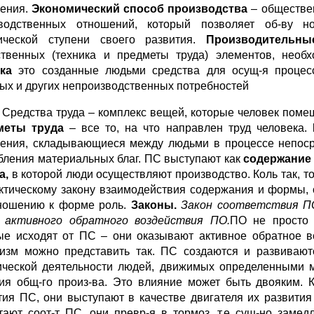
ения.
Экономический способ производства
– обществен
водственных отношений, который позволяет об-ву н
ической ступени своего развития.
Производительн
твенных (техника и предметы труда) элементов, необх
ика
это созданные людьми средства для осущ-я процес
ых и других непроизводственных потребностей
. Средства труда – комплекс вещей, которые человек поме
меты труда
– все то, на что направлен труд человека.
ения, складывающиеся между людьми в процессе непосре
бления материальных благ. ПС выступают как
содержание
а,
в которой люди осуществляют производство. Коль так, 
ктическому закону взаимодействия содержания и формы,
ношению к форме роль.
Законы.
Закон соответствия ПО
 активного обратного воздействия ПО.
ПО не просто 
ые исходят от
ПС – они оказывают активное обратное в
изм можно представить так. ПС создаются и развиваютс
ической деятельности людей, движимых определенными 
ия общ-го произ-ва. Это влияние может быть двояким. К
тия ПС, они выступают в качестве двигателя их развития
тают соот-т ПС, они превр-я в тормоз, т.е сущ-но замед