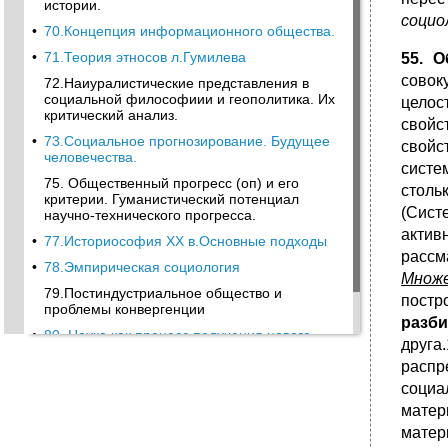
иcтории.
социо
•
70.Концепция информационного общества.
•
71.Теория этносов л.Гумилева
55. 
совок
72.Наиуралистические представления в
социальной философиии и геополитика. Их
целос
критический анализ.
свойс
•
73.Социальное прогнозирование. Будущее
свойс
человечества.
систе
75. Общественный прогресс (оп) и его
столь
критерии. Гуманистический потенциал
(Сист
научно-технического прогресса.
актив
•
77.Историософия XX в.Основные подходы
рассм
•
78.Эмпирическая социология
Множ
79.Постиндустриальное общество и
постр
проблемы конвергенции
разб
•
80. Наука как процесс получения нового
друга.
знания, социальный институт, система
распр
знаний и особая область культуры.
социа
81.Уровни, принципы, формы и методы
научного познания. Факт науки.
матер
мате
•
82.Концепции ранвития науки к.Поппера, т.