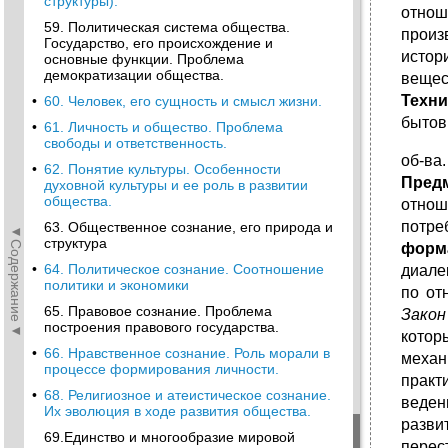
структуры).
отнош
59. Политическая система общества.
произ
Государство, его происхождение и
истор
основные функции. Проблема
демократизации общества.
вещес
Техн
•
60. Человек, его сущность и смысл жизни.
бытов
•
61. Личность и общество. Проблема
свободы и ответственность.
об-ва
•
62. Понятие культуры. Особенности
Пред
духовной культуры и ее роль в развитии
общества.
отнош
потре
63. Общественное сознание, его природа и
◄Содержание◄
структура
форм
•
64. Политическое сознание. Соотношение
диале
политики и экономики
по от
65. Правовое сознание. Проблема
Закон
построения правового государства.
котор
•
66. Нравственное сознание. Роль морали в
механ
процессе формирования личности.
практ
•
68. Религиозное и атеистическое сознание.
веден
Их эволюция в ходе развития общества.
разви
69.Единcтво и многообразие мировой
перес