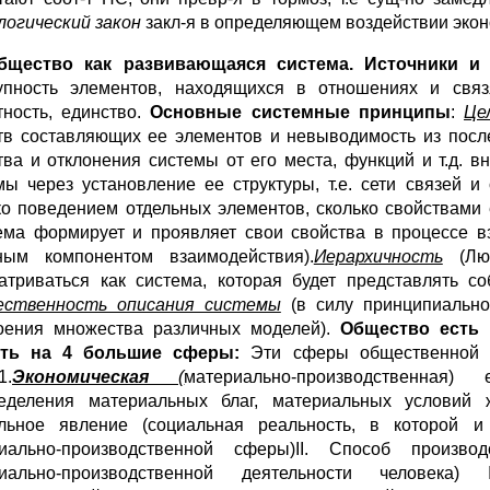
логический закон
закл-я в определяющем воздействии эконо
Общество как развивающаяся система. Источники и
упность элементов, находящихся в отношениях и связ
тность, единство.
Основные системные принципы
:
Це
тв составляющих ее элементов и невыводимость из после
тва и отклонения системы от его места, функций и т.д. в
мы через установление ее структуры, т.е. сети связей 
ко поведением отдельных элементов, сколько свойствами 
ема формирует и проявляет свои свойства в процессе в
ным компонентом взаимодействия).
Иерархичность
(Люб
атриваться как система, которая будет представлять с
ественность описания системы
(в силу принципиально
оения множества различных моделей).
Общество есть 
ить на 4 большие сферы:
Эти сферы общественной ж
1.
Экономическая
(
материально-производственная)
еделения материальных благ, материальных условий ж
льное явление (социальная реальность, в которой и
иально-производственной сферы)II. Способ произв
риально-производственной деятельности человека)