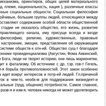
механизма, ориентиров, общих целей материального
д, племя, национальность, нация ), различные классы
зличные социальные общности. Социальная философия
стойчивые, большие группы людей, относящиеся между
 составляют содержание особой области общественной
 стадии не оказалось общество, его жизнь, развитие
управляющего начала, ему присуще всегда и везде
илософию, религию, художественные, правовые
их настроение, эмоции, представления об окружающем
системе обществ-х отн-ий. Общество сущ-т благодаря
нники провиденциализма (Августин, Фома Аквинский,
 Бога, люди не творят историю, они лишь марионетки,
к фатализму. Об источнике с др. т.зр. гов-т Гегель,
вл-я борьба противоположностей. Этот закон особенно
а идет вокруг интересов и потр-ей людей. Гл.причиной
ток в чем-то, необх-м для поддержания жизнедеят-и
иальные (труд, общение) потребности. Самое главное,
разв-я и изм-я, человек никогда не может удолетворить