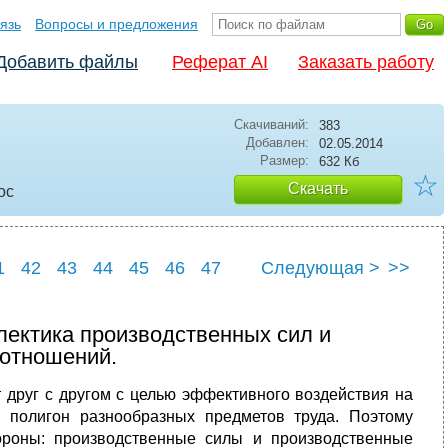
язь
Вопросы и предложения
Добавить файлы
Реферат AI
Заказать работу
Скачиваний:
383
Добавлен:
02.05.2014
Размер:
632 Кб
☆
Скачать
oc
1
42
43
44
45
46
47
Следующая >
>>
1
52
лектика производственных сил и
отношений.
 друг с другом с целью эффективного воздействия на
 полигон разнообразных предметов труда. Поэтому
ороны: производственные силы и производственные