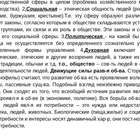
водственной сферы в целом (проблема хозяйственного 
водства). 2
.
Социальная
– этническая общность людей (ро
чие, буржуазия, крестьяне).Т.е. эту сферу образуют ра
ет законы, согласно которым в обществе складываются у
 группами, их связи и их роль в обществе. Эти законы и
 его социальной сферы. 3.
Политическая
- на какой бы
да не осуществляется без определенного сознательно 
деленные формы управления. 4.
Духовная
включает ф
ические, этические и другие воззрения людей, а также 
 традиции, обычаи и т.д.
т.о., общество
– сов-ть людей в 
деятельности людей
. Движущие силы разв-я об-ва.
Сторо
нофилы) считают, что развитие об-ва есть проявление воли
ы, пассивные сущ-ва. Подобный взгляд неизбежно приводит 
. Они сходят из того, что всеобщий источник развития я
проявл-я в об-ве (в экономике, политике). Вся борьба об-в
и людей явл-я их потребности – это нужда или недоста
ека, людей, животных. Биологические (пища,жилье) и соц
требности и интересы носят динамичный хар-р, они пост-но 
отребности.