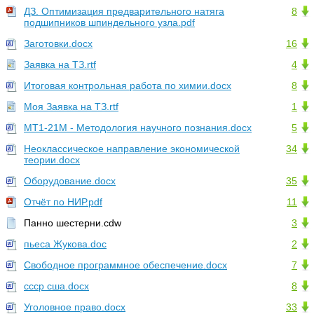
ДЗ. Оптимизация предварительного натяга
8
подшипников шпиндельного узла.pdf
Заготовки.docx
16
Заявка на ТЗ.rtf
4
Итоговая контрольная работа по химии.docx
8
Моя Заявка на ТЗ.rtf
1
МТ1-21М - Методология научного познания.docx
5
Неоклассическое направление экономической
34
теории.docx
Оборудование.docx
35
Отчёт по НИР.pdf
11
Панно шестерни.cdw
3
пьеса Жукова.doc
2
Свободное программное обеспечение.docx
7
ссср сша.docx
8
Уголовное право.docx
33