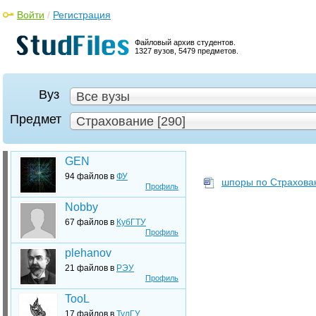
Войти
/
Регистрация
Файловый архив студентов.
1327 вузов, 5479 предметов.
Вуз
Все вузы
Предмет
Страхование [290]
GEN
94 файлов в
ФУ
шпоры по Страхова
Профиль
Nobby
67 файлов в
КубГТУ
Профиль
plehanov
21 файлов в
РЭУ
Профиль
TooL
17 файлов в
ТулГУ