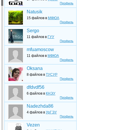
Профиль
Natusik
15 файлов в
МФЮА
Профиль
Sergo
11 файлов в
ГУУ
Профиль
mfuamoscow
11 файлов в
МФЮА
Профиль
Oksana
8 файлов в
ТУСУР
Профиль
dfdvdf56
6 файлов в
КНЭУ
Профиль
Nadezhda86
4 файлов в
УрГЭУ
Профиль
Vezen